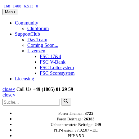
168
1408
6.515
0
Menu
Community
Clubforum
SupportClub
Das Team
Coming Soon...
Lizenzen
FSC 17&4
FSC V-Bank
FSC Lottosystem
FSC Scoresystem
Licensing
close
×
Call Us
+49 (1805) 01 29 59
close
×
Foren Themen:
3725
Foren Beiträge:
26383
Unbeantwortete Beiträge:
249
PHP-Fusion v7.02.07 - DE
PHP 8.5.3