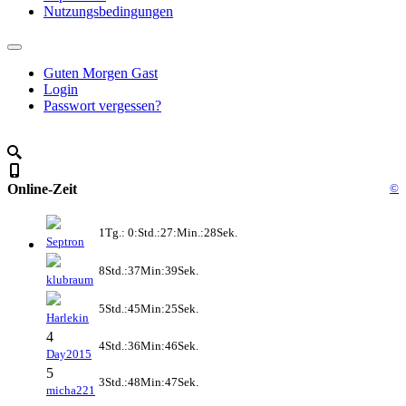
Nutzungsbedingungen
Guten Morgen Gast
Login
Passwort vergessen?
Online-Zeit
©
1Tg.: 0:Std.:27:Min.:28Sek.
Septron
8Std.:37Min:39Sek.
klubraum
5Std.:45Min:25Sek.
Harlekin
4
4Std.:36Min:46Sek.
Day2015
5
3Std.:48Min:47Sek.
micha221