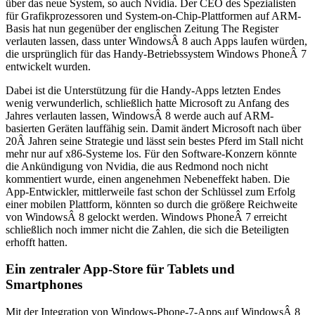
über das neue System, so auch Nvidia. Der CEO des Spezialisten
für Grafikprozessoren und System-on-Chip-Plattformen auf ARM-
Basis hat nun gegenüber der englischen Zeitung The Register
verlauten lassen, dass unter WindowsÂ 8 auch Apps laufen würden,
die ursprünglich für das Handy-Betriebssystem Windows PhoneÂ 7
entwickelt wurden.
Dabei ist die Unterstützung für die Handy-Apps letzten Endes
wenig verwunderlich, schließlich hatte Microsoft zu Anfang des
Jahres verlauten lassen, WindowsÂ 8 werde auch auf ARM-
basierten Geräten lauffähig sein. Damit ändert Microsoft nach über
20Â Jahren seine Strategie und lässt sein bestes Pferd im Stall nicht
mehr nur auf x86-Systeme los. Für den Software-Konzern könnte
die Ankündigung von Nvidia, die aus Redmond noch nicht
kommentiert wurde, einen angenehmen Nebeneffekt haben. Die
App-Entwickler, mittlerweile fast schon der Schlüssel zum Erfolg
einer mobilen Plattform, könnten so durch die größere Reichweite
von WindowsÂ 8 gelockt werden. Windows PhoneÂ 7 erreicht
schließlich noch immer nicht die Zahlen, die sich die Beteiligten
erhofft hatten.
Ein zentraler App-Store für Tablets und
Smartphones
Mit der Integration von Windows-Phone-7-Apps auf WindowsÂ 8