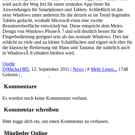
wird auch der Weg frei für einen zentralen App-Store für
Anwendungen für Smartphones und Tablets. Schließlich ist das
neue Windows unter anderem für die derzeit so im Trend liegenden
Tablets gedacht, weshalb Microsoft extra eine zweite
Benutzeroberfläche entwickelt hat. Diese entspricht dem Metro-
Design von Windows PhoneÂ 7 und soll deutlich besser für die
Fingerbedienung geeignet sein als das normale Windows. Dies hat
schlicht zu viele und zu kleine Schaltflächen und eignet sich eher für
die klassische Bedienung mit Maus und Tastatur, die natürlich auch
in WindowsÂ 8 erhalten bleiben wird.
Quelle
DjMicha1985
,
12. September 2011
|
News
|
#
Mehr Lesen...
1748
Gelesen |
Read More...
Print
Kommentare
Es wurden noch keine Kommentare verfasst.
Kommentar schreiben
Bitte logge dich ein, um einen Kommentar zu verfassen.
Mitglieder Online