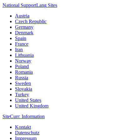
National Support
Lang
Sites
Austria
Czech Republic
Germany
Denmark
Spain
France
Iran
Lithuania
Norway
Poland
Romania
Russia
Sweden
Slovakia
Turkey
United States
United Kingdom
Site
Curr
: Information
Kontakt
Datenschutz
Impressum