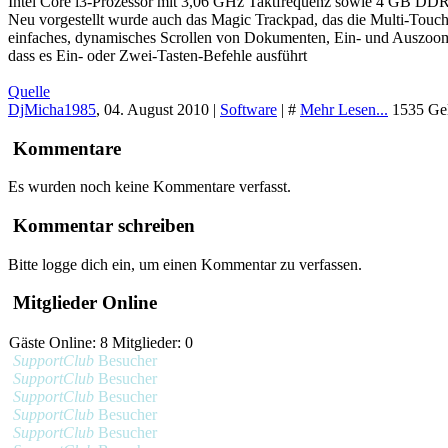
Intel Core i3-Prozessor mit 3,06 GHz Taktfrequenz sowie 4 GB DDR-
Neu vorgestellt wurde auch das Magic Trackpad, das die Multi-Touc
einfaches, dynamisches Scrollen von Dokumenten, Ein- und Auszoome
dass es Ein- oder Zwei-Tasten-Befehle ausführt
Quelle
DjMicha1985
,
04. August 2010
|
Software
|
#
Mehr Lesen...
1535 Gel
Kommentare
Es wurden noch keine Kommentare verfasst.
Kommentar schreiben
Bitte logge dich ein, um einen Kommentar zu verfassen.
Mitglieder Online
Gäste Online: 8 Mitglieder: 0
SupportClub
Besucher
SupportClub
Besucher
SupportClub
Besucher
SupportClub
Besucher
SupportClub
Besucher