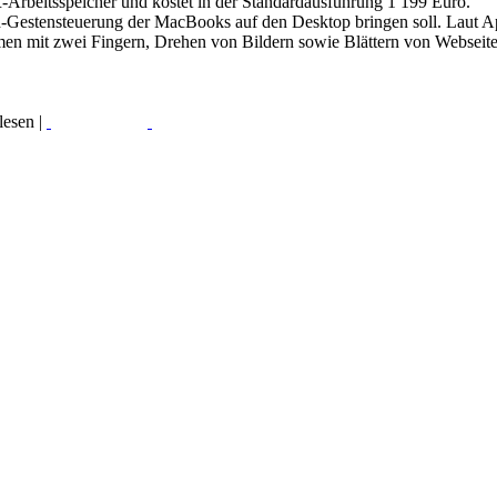
Arbeitsspeicher und kostet in der Standardausführung 1 199 Euro.
h-Gestensteuerung der MacBooks auf den Desktop bringen soll. Laut A
n mit zwei Fingern, Drehen von Bildern sowie Blättern von Webseiten
esen |
Read More...
Print