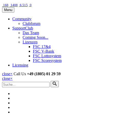
168
1408
6.515
0
Menu
Community
Clubforum
SupportClub
Das Team
Coming Soon...
Lizenzen
FSC 17&4
FSC V-Bank
FSC Lottosystem
FSC Scoresystem
Licensing
close
×
Call Us
+49 (1805) 01 29 59
close
×