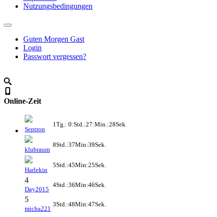
Nutzungsbedingungen
Guten Morgen Gast
Login
Passwort vergessen?
Online-Zeit
1Tg.: 0:Std.:27:Min.:28Sek.
Septron
8Std.:37Min:39Sek.
klubraum
5Std.:45Min:25Sek.
Harlekin
4
4Std.:36Min:46Sek.
Day2015
5
3Std.:48Min:47Sek.
micha221