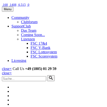
168
1408
6.515
0
Menu
Community
Clubforum
SupportClub
Das Team
Coming Soon...
Lizenzen
FSC 17&4
FSC V-Bank
FSC Lottosystem
FSC Scoresystem
Licensing
close
×
Call Us
+49 (1805) 01 29 59
close
×