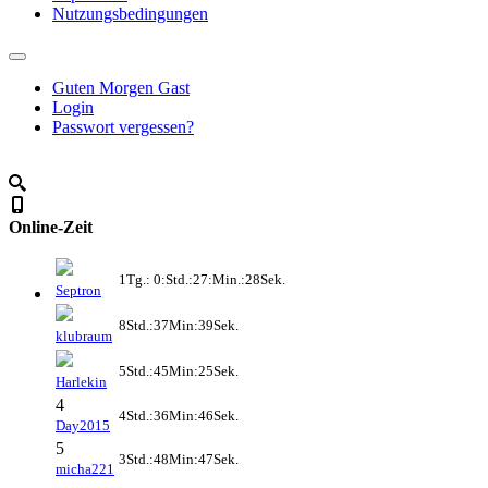
Nutzungsbedingungen
Guten Morgen Gast
Login
Passwort vergessen?
Online-Zeit
1Tg.: 0:Std.:27:Min.:28Sek.
Septron
8Std.:37Min:39Sek.
klubraum
5Std.:45Min:25Sek.
Harlekin
4
4Std.:36Min:46Sek.
Day2015
5
3Std.:48Min:47Sek.
micha221