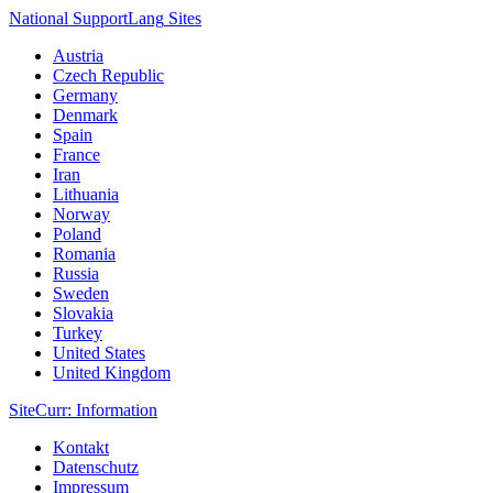
National Support
Lang
Sites
Austria
Czech Republic
Germany
Denmark
Spain
France
Iran
Lithuania
Norway
Poland
Romania
Russia
Sweden
Slovakia
Turkey
United States
United Kingdom
Site
Curr
: Information
Kontakt
Datenschutz
Impressum