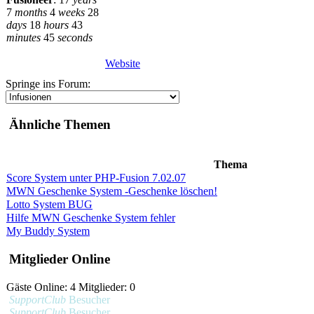
7
months
4
weeks
28
days
18
hours
43
minutes
45
seconds
Website
Springe ins Forum:
Ähnliche Themen
Thema
Score System unter PHP-Fusion 7.02.07
MWN Geschenke System -Geschenke löschen!
Lotto System BUG
Hilfe MWN Geschenke System fehler
My Buddy System
Mitglieder Online
Gäste Online: 4 Mitglieder: 0
SupportClub
Besucher
SupportClub
Besucher