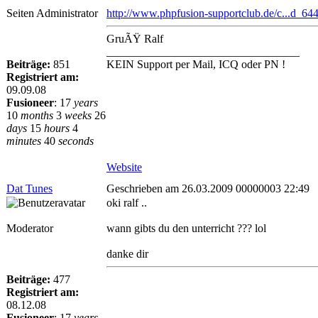
Seiten Administrator
http://www.phpfusion-supportclub.de/c...d_644
GruÃŸ Ralf
__________________________________
Beiträge:
851
KEIN Support per Mail, ICQ oder PN !
Registriert am:
09.09.08
Fusioneer
:
17
years
10
months
3
weeks
26
days
15
hours
4
minutes
40
seconds
Website
Dat Tunes
Geschrieben am 26.03.2009 00000003 22:49
oki ralf ..
Moderator
wann gibts du den unterricht ??? lol
danke dir
Beiträge:
477
Registriert am:
08.12.08
Fusioneer
:
17
years