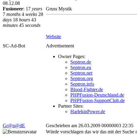
08.12.08
Fusioneer
:
17
years
Gruss Mystik
7
months
4
weeks
28
days
18
hours
43
minutes
45
seconds
Website
SC-Ad-Bot
Advertisement
Owner Pages:
Septron.de
Septron.eu
Septron.net
Septron.org
Septron.info
Blood-Fighter.de
PHPFusion-Deutschland.de
PHPFusion-SupportClub.de
Partner Sites:
HarlekinPower.de
Gr@n@dE
Geschrieben am 26.03.2009 00000003 22:35
Würde vorschlagen das wir das mit der Suche 