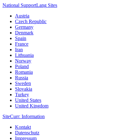
National Support
Lang
Sites
Austria
Czech Republic
Germany
Denmark
Spain
France
Iran
Lithuania
Norway
Poland
Romania
Russia
Sweden
Slovakia
Turkey
United States
United Kingdom
Site
Curr
: Information
Kontakt
Datenschutz
Impressum