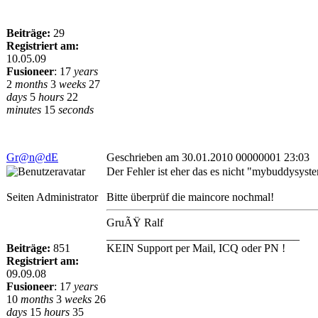
Beiträge:
29
Registriert am:
10.05.09
Fusioneer
:
17
years
2
months
3
weeks
27
days
5
hours
22
minutes
15
seconds
Gr@n@dE
Geschrieben am 30.01.2010 00000001 23:03
Der Fehler ist eher das es nicht "mybuddysys
Seiten Administrator
Bitte überprüf die maincore nochmal!
GruÃŸ Ralf
__________________________________
Beiträge:
851
KEIN Support per Mail, ICQ oder PN !
Registriert am:
09.09.08
Fusioneer
:
17
years
10
months
3
weeks
26
days
15
hours
35