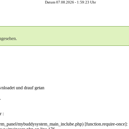
Datum 07.08.2026 -
1:59:24
Uhr
ngesehen.
oadet und drauf getan
.
r :
_panel/mybuddysystem_main_inclube.php) [function.require-once]: fail