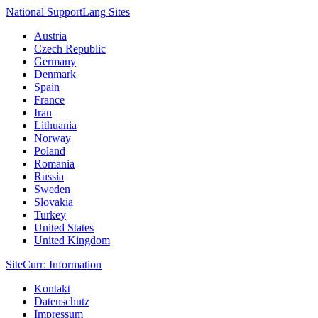
National Support
Lang
Sites
Austria
Czech Republic
Germany
Denmark
Spain
France
Iran
Lithuania
Norway
Poland
Romania
Russia
Sweden
Slovakia
Turkey
United States
United Kingdom
Site
Curr
: Information
Kontakt
Datenschutz
Impressum