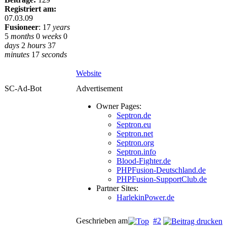
Registriert am:
07.03.09
Fusioneer
:
17
years
5
months
0
weeks
0
days
2
hours
37
minutes
17
seconds
Website
SC-Ad-Bot
Advertisement
Owner Pages:
Septron.de
Septron.eu
Septron.net
Septron.org
Septron.info
Blood-Fighter.de
PHPFusion-Deutschland.de
PHPFusion-SupportClub.de
Partner Sites:
HarlekinPower.de
Geschrieben am
#2