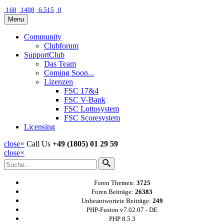
168
1408
6.515
0
Menu
Community
Clubforum
SupportClub
Das Team
Coming Soon...
Lizenzen
FSC 17&4
FSC V-Bank
FSC Lottosystem
FSC Scoresystem
Licensing
close
×
Call Us
+49 (1805) 01 29 59
close
×
Foren Themen:
3725
Foren Beiträge:
26383
Unbeantwortete Beiträge:
249
PHP-Fusion v7.02.07 - DE
PHP 8.5.3