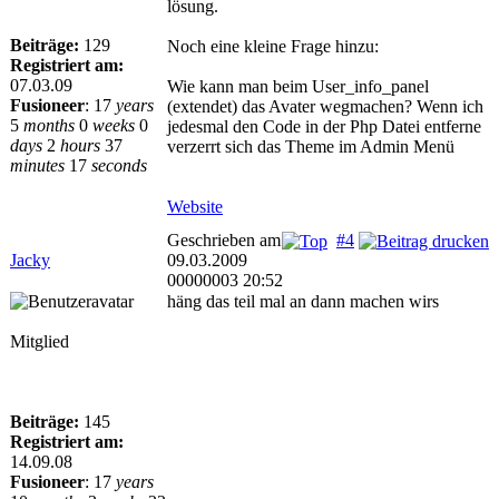
lösung.
Beiträge:
129
Noch eine kleine Frage hinzu:
Registriert am:
07.03.09
Wie kann man beim User_info_panel
Fusioneer
:
17
years
(extendet) das Avater wegmachen? Wenn ich
5
months
0
weeks
0
jedesmal den Code in der Php Datei entferne
days
2
hours
37
verzerrt sich das Theme im Admin Menü
minutes
17
seconds
Website
Geschrieben am
#4
Jacky
09.03.2009
00000003 20:52
häng das teil mal an dann machen wirs
Mitglied
Beiträge:
145
Registriert am:
14.09.08
Fusioneer
:
17
years