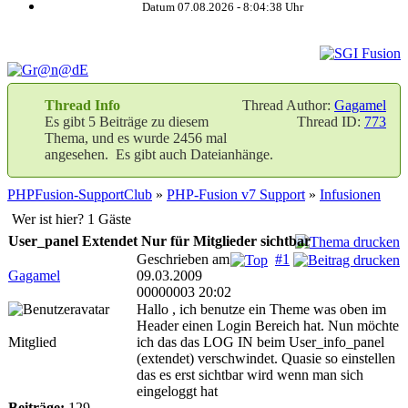
Datum 07.08.2026 -
8:04:38
Uhr
Thread Info
Thread Author:
Gagamel
Es gibt 5 Beiträge zu diesem
Thread ID:
773
Thema, und es wurde 2456 mal
angesehen. Es gibt auch Dateianhänge.
PHPFusion-SupportClub
»
PHP-Fusion v7 Support
»
Infusionen
Wer ist hier? 1 Gäste
User_panel Extendet Nur für Mitglieder sichtbar
Geschrieben am
#1
Gagamel
09.03.2009
00000003 20:02
Hallo , ich benutze ein Theme was oben im
Header einen Login Bereich hat. Nun möchte
Mitglied
ich das das LOG IN beim User_info_panel
(extendet) verschwindet. Quasie so einstellen
das es erst sichtbar wird wenn man sich
eingeloggt hat
Beiträge:
129