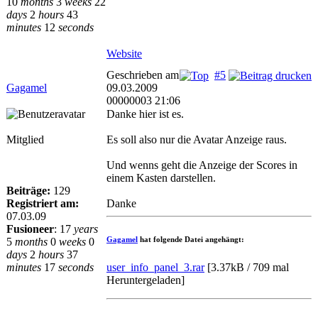
10
months
3
weeks
22
days
2
hours
43
minutes
12
seconds
Website
Geschrieben am
#5
Gagamel
09.03.2009
00000003 21:06
Danke hier ist es.
Mitglied
Es soll also nur die Avatar Anzeige raus.
Und wenns geht die Anzeige der Scores in
einem Kasten darstellen.
Beiträge:
129
Registriert am:
Danke
07.03.09
Fusioneer
:
17
years
Gagamel
hat folgende Datei angehängt:
5
months
0
weeks
0
days
2
hours
37
user_info_panel_3.rar
[
3.37kB / 709 mal
minutes
17
seconds
Heruntergeladen
]