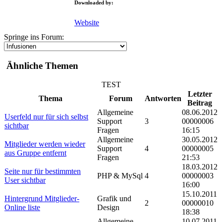
Downloaded by:
Website
Springe ins Forum:
Ähnliche Themen
TEST
Letzter
Thema
Forum
Antworten
Beitrag
Allgemeine
08.06.2012
Userfeld nur für sich selbst
Support
3
00000006
sichtbar
Fragen
16:15
Allgemeine
30.05.2012
Mitglieder werden wieder
Support
4
00000005
aus Gruppe entfernt
Fragen
21:53
18.03.2012
Seite nur für bestimmten
PHP & MySql
4
00000003
User sichtbar
16:00
15.10.2011
Hintergrund Mitglieder-
Grafik und
2
00000010
Online liste
Design
18:38
Allgemeine
10.07.2011