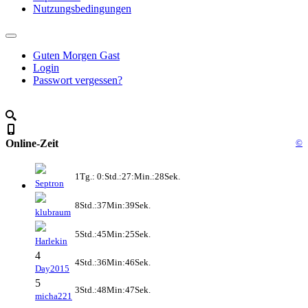
Nutzungsbedingungen
Guten Morgen Gast
Login
Passwort vergessen?
Online-Zeit
©
1Tg.: 0:Std.:27:Min.:28Sek.
Septron
8Std.:37Min:39Sek.
klubraum
5Std.:45Min:25Sek.
Harlekin
4
4Std.:36Min:46Sek.
Day2015
5
3Std.:48Min:47Sek.
micha221