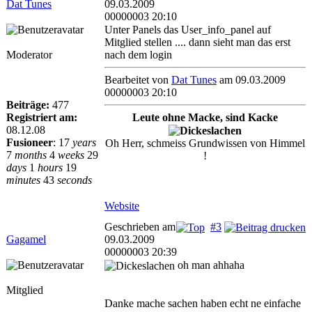
Dat Tunes
09.03.2009
00000003 20:10
Unter Panels das User_info_panel auf
Mitglied stellen .... dann sieht man das erst
Moderator
nach dem login
Bearbeitet von
Dat Tunes
am 09.03.2009
00000003 20:10
Beiträge:
477
Registriert am:
Leute ohne Macke, sind Kacke
08.12.08
Fusioneer
:
17
years
Oh Herr, schmeiss Grundwissen von Himmel
7
months
4
weeks
29
!
days
1
hours
19
minutes
43
seconds
Website
Geschrieben am
#3
Gagamel
09.03.2009
00000003 20:39
oh man ahhaha
Mitglied
Danke mache sachen haben echt ne einfache