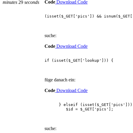
Code
Download Code
minutes
29
seconds
(isset($_GET['pics']) && isnum($_GET[
suche:
Code
Download Code
if (isset($_GET['lookup'])) {
füge danach ein:
Code
Download Code
} elseif (isset($_GET['pics']))
$id = $_GET['pics'];
suche: