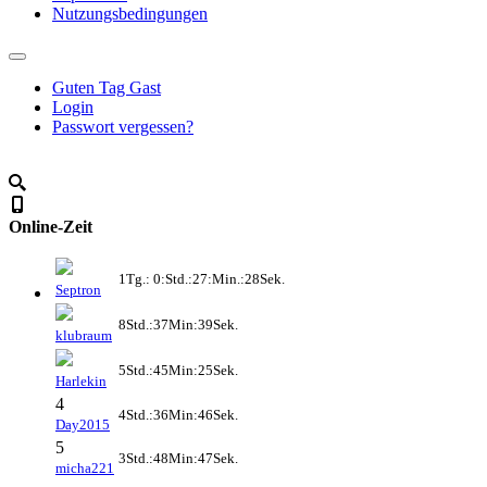
Nutzungsbedingungen
Guten Tag Gast
Login
Passwort vergessen?
Online-Zeit
1Tg.: 0:Std.:27:Min.:28Sek.
Septron
8Std.:37Min:39Sek.
klubraum
5Std.:45Min:25Sek.
Harlekin
4
4Std.:36Min:46Sek.
Day2015
5
3Std.:48Min:47Sek.
micha221