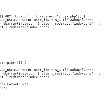
($_GET['lookup'])) { redirect("index.php"); }
DB_USERS." WHERE user_id='".$_GET['lookup']."'");
dbarray($result); } else { redirect("index.php"); }
) { redirect("index.php"); }
ET['pics'])) {
DB_USERS." WHERE user_id='".$_GET['lookup']."'");
dbarray($result); } else { redirect("index.php"); }
) { redirect("index.php"); }
's Fotoalbum");
hp";