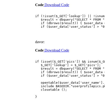
Code
Download Code
if (!isset($_GET['lookup']) || !isnum
$result = dbquery("SELECT * FROM ".
if (dbrows($result)) { $user_data = 
if ($user_data['user_status'] > "0"
davor:
Code
Download Code
if (isset($_GET['pics']) && isnum($_G
$_GET['lookup'] = $_GET['pics'];
$result = dbquery("SELECT * FROM ".
if (dbrows($result)) { $user_data = 
if ($user_data['user_status'] > "0"
opentable($user_data['user_name']."
include BASEDIR."userprofilepics.p
closetable ();
}