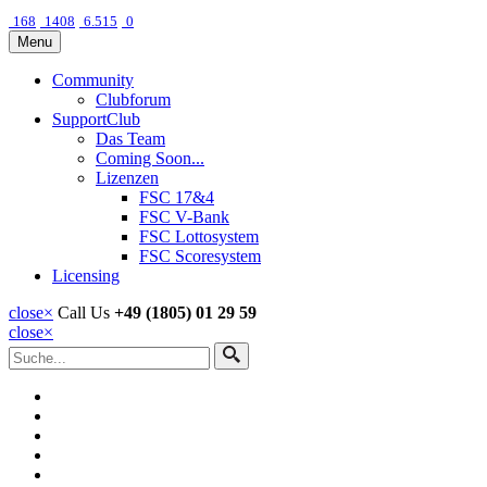
168
1408
6.515
0
Menu
Community
Clubforum
SupportClub
Das Team
Coming Soon...
Lizenzen
FSC 17&4
FSC V-Bank
FSC Lottosystem
FSC Scoresystem
Licensing
close
×
Call Us
+49 (1805) 01 29 59
close
×