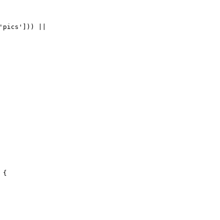
'pics'])) ||
 {