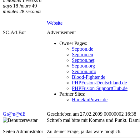
6
months
1
weeks
8
days
18
hours
49
minutes
28
seconds
Website
SC-Ad-Bot
Advertisement
Owner Pages:
Septron.de
Septron.eu
Septron.net
Septron.org
Septron.info
Blood-Fighter.de
PHPFusion-Deutschland.de
PHPFusion-SupportClub.de
Partner Sites:
HarlekinPower.de
Gr@n@dE
Geschrieben am 27.02.2009 00000002 16:38
Schreib mal bitte mit Komma und Punkt. Damit
Seiten Administrator
Zu deiner Frage, ja das wäre möglich.