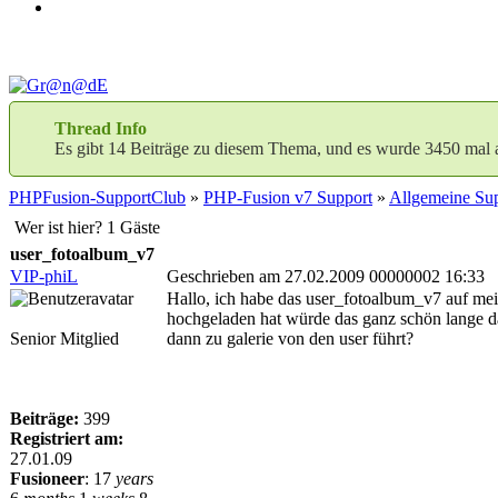
Thread Info
Es gibt 14 Beiträge zu diesem Thema, und es wurde 3450 mal 
PHPFusion-SupportClub
»
PHP-Fusion v7 Support
»
Allgemeine Sup
Wer ist hier? 1 Gäste
user_fotoalbum_v7
VIP-phiL
Geschrieben am 27.02.2009 00000002 16:33
Hallo, ich habe das user_fotoalbum_v7 auf mein
hochgeladen hat würde das ganz schön lange da
Senior Mitglied
dann zu galerie von den user führt?
Beiträge:
399
Registriert am:
27.01.09
Fusioneer
:
17
years