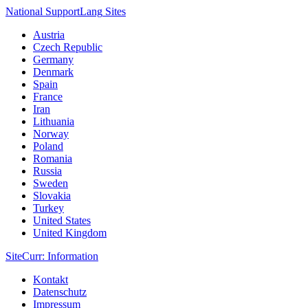
National Support
Lang
Sites
Austria
Czech Republic
Germany
Denmark
Spain
France
Iran
Lithuania
Norway
Poland
Romania
Russia
Sweden
Slovakia
Turkey
United States
United Kingdom
Site
Curr
: Information
Kontakt
Datenschutz
Impressum