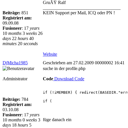
GruÃŸ Ralf
__________________________________
Beiträge:
851
KEIN Support per Mail, ICQ oder PN !
Registriert am:
09.09.08
Fusioneer
:
17
years
10
months
3
weeks
26
days
22
hours
40
minutes
20
seconds
Website
DjMicha1985
Geschrieben am 27.02.2009 00000002 16:41
suche in der profile.php
Administrator
Code
Download Code
if (!iMEMBER) { redirect(BASEDIR."err
Beiträge:
784
if (
Registriert am:
03.10.08
Fusioneer
:
17
years
füge danach ein
10
months
0
weeks
3
days
18
hours
5