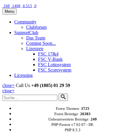
168
1408
6.515
0
Menu
Community
Clubforum
SupportClub
Das Team
Coming Soon...
Lizenzen
FSC 17&4
FSC V-Bank
FSC Lottosystem
FSC Scoresystem
Licensing
close
×
Call Us
+49 (1805) 01 29 59
close
×
Foren Themen:
3725
Foren Beiträge:
26383
Unbeantwortete Beiträge:
249
PHP-Fusion v7.02.07 - DE
PHP 8.5.3