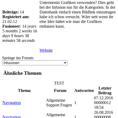
Untermenüs Grafiken verwenden? Dies geht
bei der Infusion nur für die Kategorien. In der
Beiträge:
14
Datenbank einfach einen Bildlink einzutragen
Registriert am:
habe ich schon versucht. Wäre nett wenn ihr
21.02.12
eine Idee hättet wie man die Grafiken
Fusioneer
:
14
years
einbauen kann.
5
months
2
weeks
16
days
9
hours
38
minutes
58
seconds
Website
Springe ins Forum:
Ähnliche Themen
TEST
Letzter
Thema
Forum
Antworten
Beitrag
07.12.2016
Allgemeine
Navigation
1
00000012
Support Fragen
18:54
26.08.2016
Allgemeine
Navigation
1
00000008