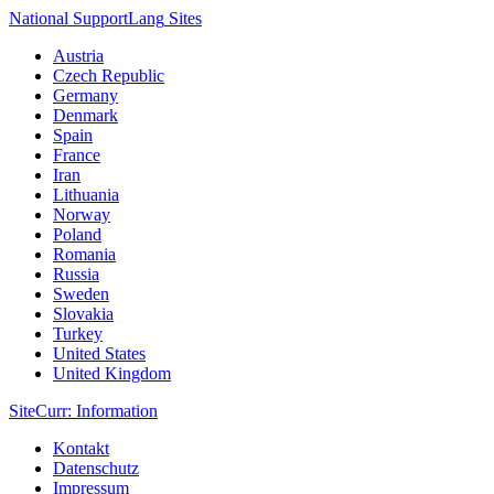
National Support
Lang
Sites
Austria
Czech Republic
Germany
Denmark
Spain
France
Iran
Lithuania
Norway
Poland
Romania
Russia
Sweden
Slovakia
Turkey
United States
United Kingdom
Site
Curr
: Information
Kontakt
Datenschutz
Impressum