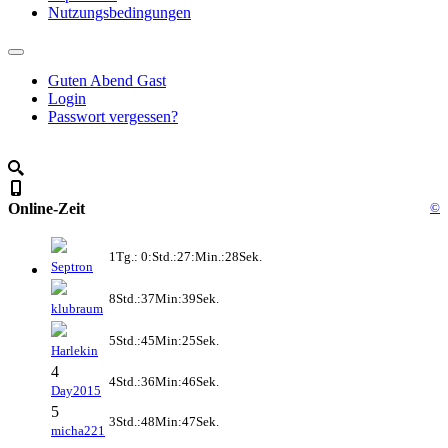
Nutzungsbedingungen
Guten Abend Gast
Login
Passwort vergessen?
Online-Zeit
©
1Tg.: 0:Std.:27:Min.:28Sek.
Septron
8Std.:37Min:39Sek.
klubraum
5Std.:45Min:25Sek.
Harlekin
4
4Std.:36Min:46Sek.
Day2015
5
3Std.:48Min:47Sek.
micha221