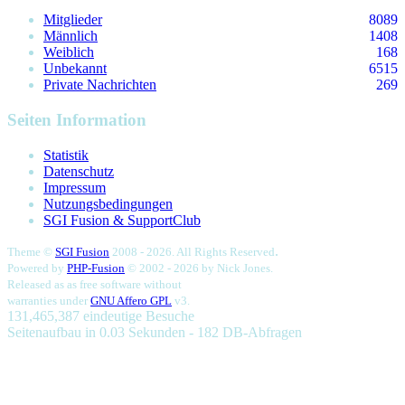
Mitglieder
8089
Männlich
1408
Weiblich
168
Unbekannt
6515
Private Nachrichten
269
Seiten Information
Statistik
Datenschutz
Impressum
Nutzungsbedingungen
SGI Fusion & SupportClub
.
Theme ©
SGI Fusion
2008 - 2026. All Rights Reserved
Powered by
PHP-Fusion
© 2002 - 2026 by
Nick Jones.
Released as as free software without
warranties under
GNU Affero GPL
v3.
131,465,387 eindeutige Besuche
Seitenaufbau in 0.03 Sekunden - 182 DB-Abfragen