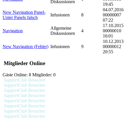
Diskussionen
19:45
04.07.2016
New Navigation Panel-
Infusionen
8
00000007
Unter Panels falsch
07:22
17.10.2015
Allgemeine
Navigation
4
00000010
Diskussionen
16:01
10.12.2013
New Navigation (Fehler)
Infusionen
9
00000012
20:55
Mitglieder Online
Gäste Online: 8 Mitglieder: 0
SupportClub
Besucher
SupportClub
Besucher
SupportClub
Besucher
SupportClub
Besucher
SupportClub
Besucher
SupportClub
Besucher
SupportClub
Besucher
SupportClub
Besucher