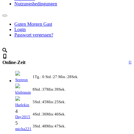
Nutzungsbedingungen
Guten Morgen Gast
Login
Passwort vergessen?
Online-Zeit
©
1Tg.: 0:Std.:27:Min.:28Sek.
Septron
8Std.:37Min:39Sek.
klubraum
5Std.:45Min:25Sek.
Harlekin
4
4Std.:36Min:46Sek.
Day2015
5
3Std.:48Min:47Sek.
micha221