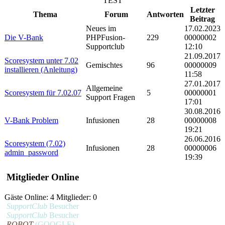
TEST
Letzter
Thema
Forum
Antworten
Beitrag
Neues im
17.02.2023
Die V-Bank
PHPFusion-
229
00000002
Supportclub
12:10
21.09.2017
Scoresystem unter 7.02
Gemischtes
96
00000009
installieren (Anleitung)
11:58
27.01.2017
Allgemeine
Scoresystem für 7.02.07
5
00000001
Support Fragen
17:01
30.08.2016
V-Bank Problem
Infusionen
28
00000008
19:21
26.06.2016
Scoresystem (7.02)
Infusionen
28
00000006
admin_password
19:39
Mitglieder Online
Gäste Online: 4 Mitglieder: 0
SupportClub
Besucher
SupportClub
Besucher
ROBOT
(GOOGLE)