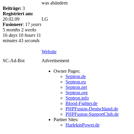
was abändern
Beiträge:
3
Registriert am:
20.02.09
LG
Fusioneer
:
17
years
5
months
2
weeks
16
days
10
hours
11
minutes
43
seconds
Website
SC-Ad-Bot
Advertisement
Owner Pages:
Septron.de
Septron.eu
Septron.net
Septron.org
Septron.info
Blood-Fighter.de
PHPFusion-Deutschland.de
PHPFusion-SupportClub.de
Partner Sites:
HarlekinPower.de