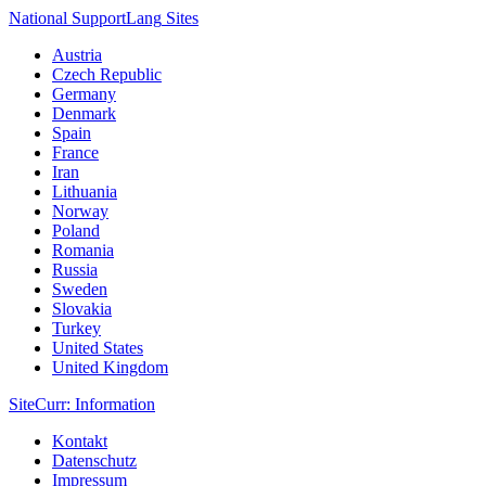
National Support
Lang
Sites
Austria
Czech Republic
Germany
Denmark
Spain
France
Iran
Lithuania
Norway
Poland
Romania
Russia
Sweden
Slovakia
Turkey
United States
United Kingdom
Site
Curr
: Information
Kontakt
Datenschutz
Impressum