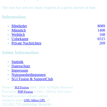
The user has sent too many requests in a given amount of time.
Information
Mitglieder
8089
Männlich
1408
Weiblich
168
Unbekannt
6515
Private Nachrichten
269
Seiten Information
Statistik
Datenschutz
Impressum
Nutzungsbedingungen
SGI Fusion & SupportClub
.
Theme ©
SGI Fusion
2008 - 2026. All Rights Reserved
Powered by
PHP-Fusion
© 2002 - 2026 by
Nick Jones.
Released as as free software without
warranties under
GNU Affero GPL
v3.
131,451,732 eindeutige Besuche