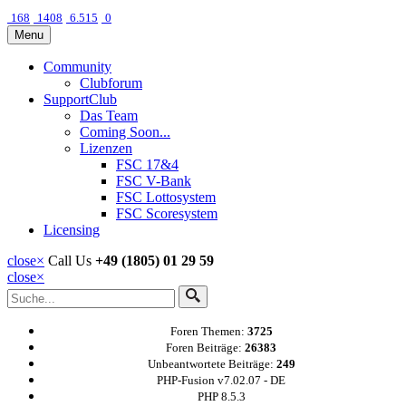
168
1408
6.515
0
Menu
Community
Clubforum
SupportClub
Das Team
Coming Soon...
Lizenzen
FSC 17&4
FSC V-Bank
FSC Lottosystem
FSC Scoresystem
Licensing
close
×
Call Us
+49 (1805) 01 29 59
close
×
Foren Themen:
3725
Foren Beiträge:
26383
Unbeantwortete Beiträge:
249
PHP-Fusion v7.02.07 - DE
PHP 8.5.3