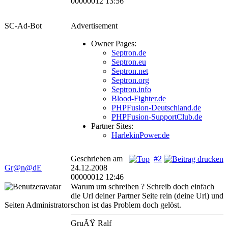
00000012 13:56
SC-Ad-Bot
Advertisement
Owner Pages:
Septron.de
Septron.eu
Septron.net
Septron.org
Septron.info
Blood-Fighter.de
PHPFusion-Deutschland.de
PHPFusion-SupportClub.de
Partner Sites:
HarlekinPower.de
Geschrieben am
#2
Gr@n@dE
24.12.2008
00000012 12:46
Warum um schreiben ? Schreib doch einfach
die Url deiner Partner Seite rein (deine Url) und
Seiten Administrator
schon ist das Problem doch gelöst.
GruÃŸ Ralf