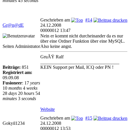
minutes
45
seconds
Geschrieben am
#14
Gr@n@dE
24.12.2008
00000012 13:47
Nein er kommt nicht durcheinander da es nur
über eine Ordner Funktion über eine MySQL.
Seiten Administrator
Also keine angst.
GruÃŸ Ralf
__________________________________
Beiträge:
851
KEIN Support per Mail, ICQ oder PN !
Registriert am:
09.09.08
Fusioneer
:
17
years
10
months
4
weeks
28
days
20
hours
54
minutes
3
seconds
Website
Geschrieben am
#15
Gokyil1234
24.12.2008
00000012 13:53