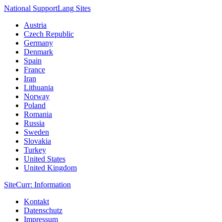
National Support
Lang
Sites
Austria
Czech Republic
Germany
Denmark
Spain
France
Iran
Lithuania
Norway
Poland
Romania
Russia
Sweden
Slovakia
Turkey
United States
United Kingdom
Site
Curr
: Information
Kontakt
Datenschutz
Impressum