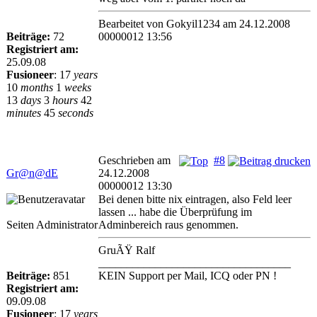
Bearbeitet von Gokyil1234 am 24.12.2008
Beiträge:
72
00000012 13:56
Registriert am:
25.09.08
Fusioneer
:
17
years
10
months
1
weeks
13
days
3
hours
42
minutes
45
seconds
Geschrieben am
#8
Gr@n@dE
24.12.2008
00000012 13:30
Bei denen bitte nix eintragen, also Feld leer
lassen ... habe die Überprüfung im
Seiten Administrator
Adminbereich raus genommen.
GruÃŸ Ralf
__________________________________
Beiträge:
851
KEIN Support per Mail, ICQ oder PN !
Registriert am:
09.09.08
Fusioneer
:
17
years