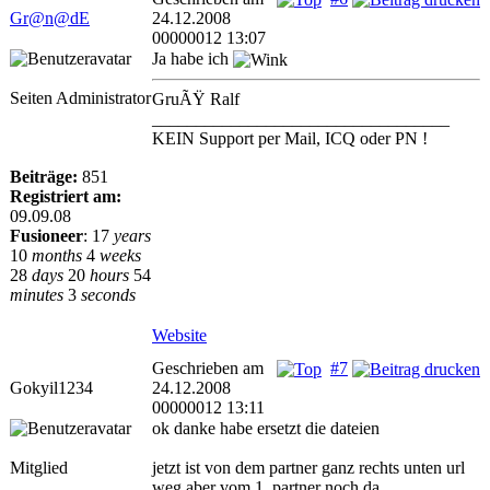
Gr@n@dE
24.12.2008
00000012 13:07
Ja habe ich
Seiten Administrator
GruÃŸ Ralf
__________________________________
KEIN Support per Mail, ICQ oder PN !
Beiträge:
851
Registriert am:
09.09.08
Fusioneer
:
17
years
10
months
4
weeks
28
days
20
hours
54
minutes
3
seconds
Website
Geschrieben am
#7
Gokyil1234
24.12.2008
00000012 13:11
ok danke habe ersetzt die dateien
Mitglied
jetzt ist von dem partner ganz rechts unten url
weg aber vom 1. partner noch da