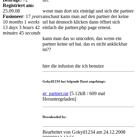
Registriert am:
25.09.08
wenn man dort nix einträgt und sich die partner
Fusioneer
:
17
years
anschaut kann man auf den partner der keine
10
months
1
weeks
url hat dennoch klicken dann öffnet sich
13
days
3
hours
42
einfach die partner.php page erneut.
minutes
45
seconds
kann man das so umcoden, das wenn ein
partner keine url hat. das es nicht anklickbar
ist??
hier die infusion die ich benutze
Gokyil1234 hat folgende Datei angehängt:
gr_partner.rar
[
5.12kB / 609 mal
Heruntergeladen
]
Downloaded by:
Bearbeitet von Gokyil1234 am 24.12.2008