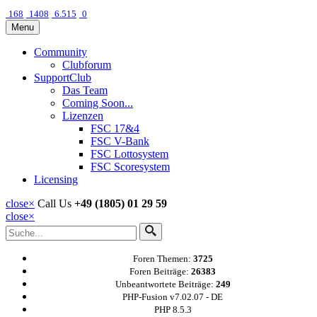
168
1408
6.515
0
Menu
Community
Clubforum
SupportClub
Das Team
Coming Soon...
Lizenzen
FSC 17&4
FSC V-Bank
FSC Lottosystem
FSC Scoresystem
Licensing
close
×
Call Us
+49 (1805) 01 29 59
close
×
Foren Themen:
3725
Foren Beiträge:
26383
Unbeantwortete Beiträge:
249
PHP-Fusion v7.02.07 - DE
PHP 8.5.3