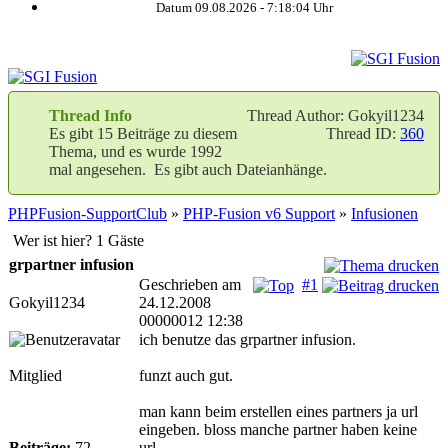
Datum 09.08.2026 -
7:18:05
Uhr
Thread Info
Thread Author: Gokyil1234
Es gibt 15 Beiträge zu diesem
Thread ID:
360
Thema, und es wurde 1992
mal angesehen. Es gibt auch Dateianhänge.
PHPFusion-SupportClub
»
PHP-Fusion v6 Support
»
Infusionen
Wer ist hier? 1 Gäste
grpartner infusion
Geschrieben am
#1
Gokyil1234
24.12.2008
00000012 12:38
ich benutze das grpartner infusion.
Mitglied
funzt auch gut.
man kann beim erstellen eines partners ja url
eingeben. bloss manche partner haben keine
Beiträge:
72
url.