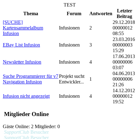
TEST
Letzter
Thema
Forum
Antworten
Beitrag
[SUCHE]
29.12.2018
Kartensammelalbum
Infusionen
2
00000012
Infusion
08:55
23.03.2016
EBay List Infusion
Infusionen
3
00000003
15:29
17.06.2013
Newsletter Infusion
Infusionen
4
00000006
03:07
04.06.2013
Suche Programmierer für v7
Projekt sucht
1
00000006
Navigation Infusion
Entwickler...
21:26
14.12.2012
Infusion nicht angezeigt
Infusionen
4
00000012
19:52
Mitglieder Online
Gäste Online: 2 Mitglieder: 0
SupportClub
Besucher
SupportClub
Besucher