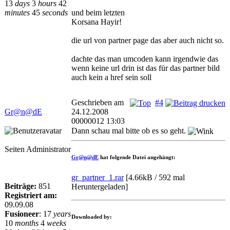
13
days
3
hours
42
minutes
45
seconds
und beim letzten
Korsana Hayir!
die url von partner page das aber auch nicht so.
dachte das man umcoden kann irgendwie das
wenn keine url drin ist das für das partner bild
auch kein a href sein soll
Geschrieben am
#4
Gr@n@dE
24.12.2008
00000012 13:03
Dann schau mal bitte ob es so geht.
Seiten Administrator
Gr@n@dE
hat folgende Datei angehängt:
gr_partner_1.rar
[
4.66kB / 592 mal
Beiträge:
851
Heruntergeladen
]
Registriert am:
09.09.08
Fusioneer
:
17
years
Downloaded by:
10
months
4
weeks