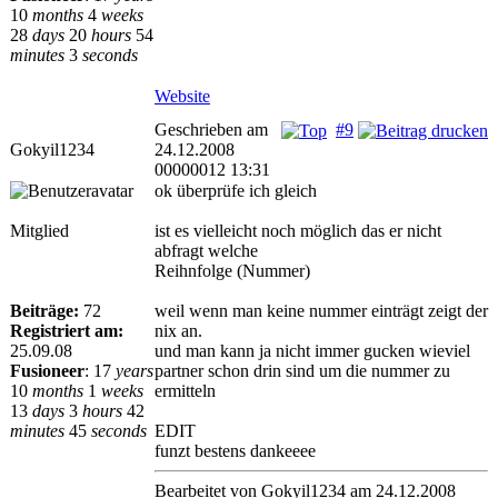
10
months
4
weeks
28
days
20
hours
54
minutes
3
seconds
Website
Geschrieben am
#9
Gokyil1234
24.12.2008
00000012 13:31
ok überprüfe ich gleich
Mitglied
ist es vielleicht noch möglich das er nicht
abfragt welche
Reihnfolge (Nummer)
Beiträge:
72
weil wenn man keine nummer einträgt zeigt der
Registriert am:
nix an.
25.09.08
und man kann ja nicht immer gucken wieviel
Fusioneer
:
17
years
partner schon drin sind um die nummer zu
10
months
1
weeks
ermitteln
13
days
3
hours
42
minutes
45
seconds
EDIT
funzt bestens dankeeee
Bearbeitet von Gokyil1234 am 24.12.2008