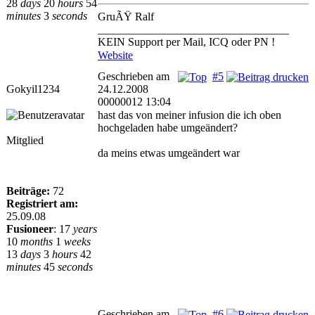
28
days
20
hours
54
minutes
3
seconds
GruÃŸ Ralf
__________________________________
KEIN Support per Mail, ICQ oder PN !
Website
Geschrieben am
#5
Gokyil1234
24.12.2008
00000012 13:04
hast das von meiner infusion die ich oben
hochgeladen habe umgeändert?
Mitglied
da meins etwas umgeändert war
Beiträge:
72
Registriert am:
25.09.08
Fusioneer
:
17
years
10
months
1
weeks
13
days
3
hours
42
minutes
45
seconds
Geschrieben am
#6