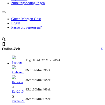
Nutzungsbedingungen
Guten Morgen Gast
Login
Passwort vergessen?
Online-Zeit
©
1Tg.: 0:Std.:27:Min.:28Sek.
Septron
8Std.:37Min:39Sek.
klubraum
5Std.:45Min:25Sek.
Harlekin
4
4Std.:36Min:46Sek.
Day2015
5
3Std.:48Min:47Sek.
micha221