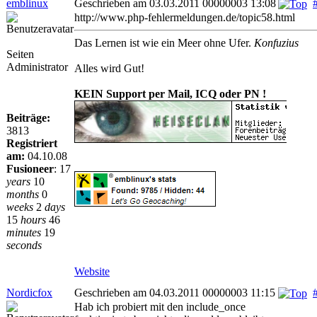
emblinux
Geschrieben am 03.03.2011 00000003 13:08
http://www.php-fehlermeldungen.de/topic58.html
Das Lernen ist wie ein Meer ohne Ufer.
Konfuzius
Seiten
Administrator
Alles wird Gut!
KEIN Support per Mail, ICQ oder PN !
Beiträge:
3813
Registriert
am:
04.10.08
Fusioneer
:
17
years
10
months
0
weeks
2
days
15
hours
46
minutes
19
seconds
Website
Nordicfox
Geschrieben am 04.03.2011 00000003 11:15
Hab ich probiert mit den include_once