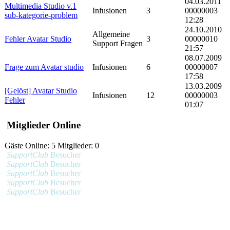
04.03.2011
Multimedia Studio v.1
Infusionen
3
00000003
sub-kategorie-problem
12:28
24.10.2010
Allgemeine
Fehler Avatar Studio
3
00000010
Support Fragen
21:57
08.07.2009
Frage zum Avatar studio
Infusionen
6
00000007
17:58
13.03.2009
[Gelöst] Avatar Studio
Infusionen
12
00000003
Fehler
01:07
Mitglieder Online
Gäste Online: 5 Mitglieder: 0
SupportClub
Besucher
SupportClub
Besucher
SupportClub
Besucher
SupportClub
Besucher
SupportClub
Besucher