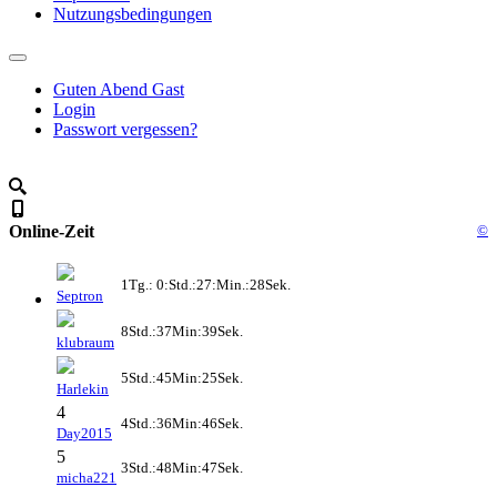
Nutzungsbedingungen
Guten Abend Gast
Login
Passwort vergessen?
Online-Zeit
©
1Tg.: 0:Std.:27:Min.:28Sek.
Septron
8Std.:37Min:39Sek.
klubraum
5Std.:45Min:25Sek.
Harlekin
4
4Std.:36Min:46Sek.
Day2015
5
3Std.:48Min:47Sek.
micha221