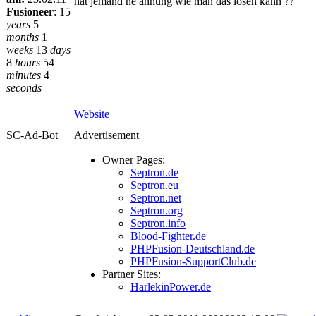
hat jemand ne ahnung wie man das lösen kann ??
Fusioneer
:
15
years
5
months
1
weeks
13
days
8
hours
54
minutes
4
seconds
Website
SC-Ad-Bot
Advertisement
Owner Pages:
Septron.de
Septron.eu
Septron.net
Septron.org
Septron.info
Blood-Fighter.de
PHPFusion-Deutschland.de
PHPFusion-SupportClub.de
Partner Sites:
HarlekinPower.de