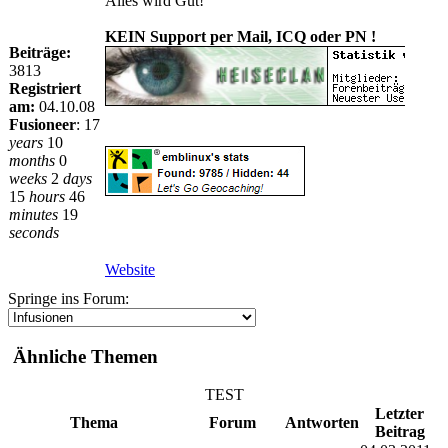
Alles wird Gut!
KEIN Support per Mail, ICQ oder PN !
Beiträge:
3813
Registriert
am:
04.10.08
Fusioneer
:
17
years
10
months
0
weeks
2
days
15
hours
46
minutes
19
seconds
Website
Springe ins Forum:
Ähnliche Themen
TEST
Letzter
Thema
Forum
Antworten
Beitrag