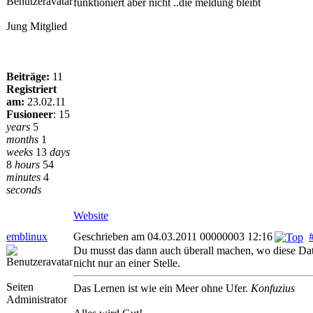
funktioniert aber nicht ..die meldung bleibt
Jung Mitglied
Beiträge:
11
Registriert
am:
23.02.11
Fusioneer
:
15
years
5
months
1
weeks
13
days
8
hours
54
minutes
4
seconds
Website
emblinux
Geschrieben am 04.03.2011 00000003 12:16
Du musst das dann auch überall machen, wo diese Date
nicht nur an einer Stelle.
Seiten
Das Lernen ist wie ein Meer ohne Ufer.
Konfuzius
Administrator