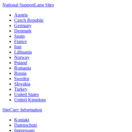
National Support
Lang
Sites
Austria
Czech Republic
Germany
Denmark
Spain
France
Iran
Lithuania
Norway
Poland
Romania
Russia
Sweden
Slovakia
Turkey
United States
United Kingdom
Site
Curr
: Information
Kontakt
Datenschutz
Impressum