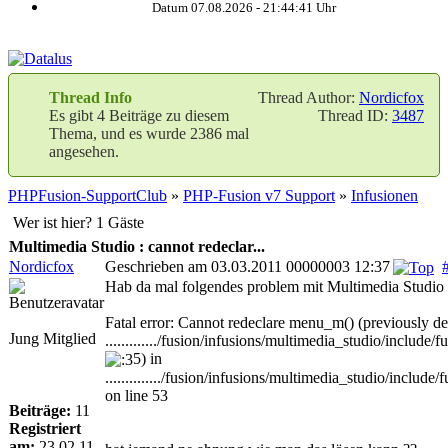
Datum 07.08.2026 -
21:44:42
Uhr
Thread Info
Thread Author:
Nordicfox
Es gibt 4 Beiträge zu diesem
Thread ID:
3487
Thema, und es wurde 2386 mal
angesehen.
PHPFusion-SupportClub
»
PHP-Fusion v7 Support
»
Infusionen
Wer ist hier? 1 Gäste
Multimedia Studio : cannot redeclar...
Nordicfox
Geschrieben am 03.03.2011 00000003 12:37
Hab da mal folgendes problem mit Multimedia Studio 2
Fatal error: Cannot redeclare menu_m() (previously de
Jung Mitglied
............./fusion/infusions/multimedia_studio/include
5) in
............../fusion/infusions/multimedia_studio/include
on line 53
Beiträge:
11
Registriert
am:
23.02.11