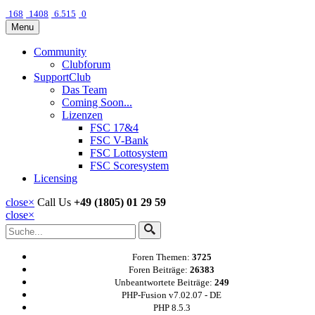
168
1408
6.515
0
Menu
Community
Clubforum
SupportClub
Das Team
Coming Soon...
Lizenzen
FSC 17&4
FSC V-Bank
FSC Lottosystem
FSC Scoresystem
Licensing
close
×
Call Us
+49 (1805) 01 29 59
close
×
Foren Themen:
3725
Foren Beiträge:
26383
Unbeantwortete Beiträge:
249
PHP-Fusion v7.02.07 - DE
PHP 8.5.3