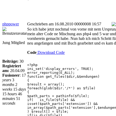
phppower
Geschrieben am 16.08.2010 00000008 16:57
So ich habe jetzt nochmal von vorne mit nem Urspru
mein alter Code ne Mischung aus php4 und 5 war und 
vornherein gemacht habe. Nun hab ich mich Schritt für 
Jung Mitglied
neu angefangen und mit Buch gearbeitet und es kam d
Code
Download Code
Beiträge:
30
<?php
Registriert
ini_set('display_errors', TRUE);
am:
20.04.09
error_reporting(E_ALL);
Fusioneer
:
17
function get_files($dir,&$endungen)
years
3
{
months
2
$result = array();
foreach(glob($dir.'/*') as $file)
weeks
15
days
{
15
hours
46
$path_parts = pathinfo($file);
minutes
51
if( is_file($file) &&
seconds
isset($path_parts['extension']) &&
in_array($path_parts['extension'],$endunge
) $result[] = $file;
if(is_dir($file))