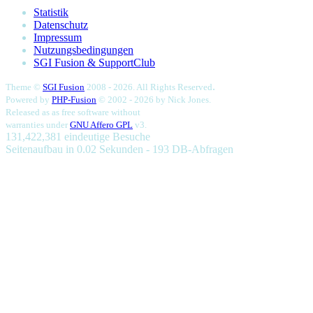
Statistik
Datenschutz
Impressum
Nutzungsbedingungen
SGI Fusion & SupportClub
.
Theme ©
SGI Fusion
2008 - 2026. All Rights Reserved
Powered by
PHP-Fusion
© 2002 - 2026 by
Nick Jones.
Released as as free software without
warranties under
GNU Affero GPL
v3.
131,422,381 eindeutige Besuche
Seitenaufbau in 0.02 Sekunden - 193 DB-Abfragen