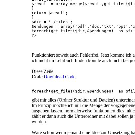
$result = array_merge($result,get_files($f
}
return $result;
}
$dir = './files';
$endungen = array('pdf','doc,'txt','ppt','
foreach(get_files($dir,&$endungen) as $fil
?>
Funktioniert soweit auch Fehlerfrei. Jetzt komme ich 
ich nicht im Lehrbuch finden konnte auch nicht bei go
Diese Zeile:
Code
Download Code
foreach(get_files($dir,&$endungen) as $fil
gibt mir alles (Ordner Struktur und Dateien) untereinan
Im Prinzip möchte ich nur die Menge der vorgegeben
ausgeben lassen. normalerweise funktioniert dies mit 
zählt er dann auch die Unterordner mit dabei sollen ja
werden.
Wäre schön wenn jemand eine Idee zur Umsetzung hät