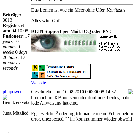
Das Lernen ist wie ein Meer ohne Ufer.
Konfuzius
Beiträge:
3813
Alles wird Gut!
Registriert
am:
04.10.08
KEIN Support per Mail, ICQ oder PN !
Fusioneer
:
17
years
10
months
0
weeks
0
days
20
hours
17
minutes
2
seconds
Website
phppower
Geschrieben am 16.08.2010 00000008 14:32
hmm ich muß Blind sein oder doof oder beides, habe 
jede Anweisung hat eine.
Jung Mitglied
Egal welche Änderung ich mache meine Fehlermeldung
error, unexpected '}' in) kommt immer wieder obwohl a