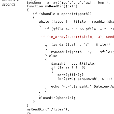
$endung = array('jpg','png','gif','bmp');
seconds
function myReadDir($path)
{
if ($handle = opendir($path))
{
while (false !== ($file = readdir($ha
{
if ($file != "." && $file != ".."
if (in_array(substr($file, -3), $en
if (is_dir($path . '/' . $file))
{
myReadDir($path . '/' . $file)
} else
{
$anzahl = count($file);
if ($anzahl != 0)
{
sort($file);}
for($i=0; $i<$anzahl; $i++)
echo "<p>".$anzahl." Dateien</p
}
}
closedir($handle);
}
}
myReadDir("./files");
?>