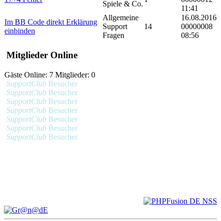
Spiele & Co.
11:41
Allgemeine
16.08.2016
Im BB Code direkt Erklärung
Support
14
00000008
einbinden
Fragen
08:56
Mitglieder Online
Gäste Online: 7 Mitglieder: 0
SupportClub
Besucher
SupportClub
Besucher
SupportClub
Besucher
SupportClub
Besucher
SupportClub
Besucher
SupportClub
Besucher
SupportClub
Besucher