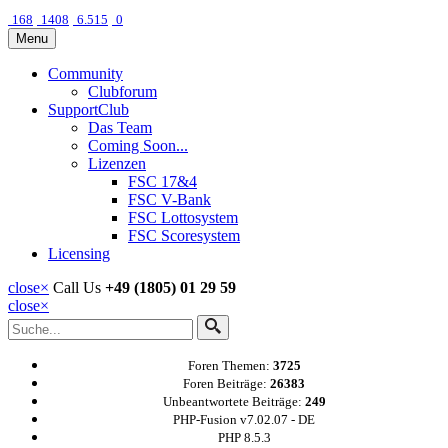
168
1408
6.515
0
Menu
Community
Clubforum
SupportClub
Das Team
Coming Soon...
Lizenzen
FSC 17&4
FSC V-Bank
FSC Lottosystem
FSC Scoresystem
Licensing
close
×
Call Us
+49 (1805) 01 29 59
close
×
Foren Themen:
3725
Foren Beiträge:
26383
Unbeantwortete Beiträge:
249
PHP-Fusion v7.02.07 - DE
PHP 8.5.3