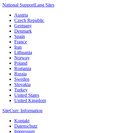
National Support
Lang
Sites
Austria
Czech Republic
Germany
Denmark
Spain
France
Iran
Lithuania
Norway
Poland
Romania
Russia
Sweden
Slovakia
Turkey
United States
United Kingdom
Site
Curr
: Information
Kontakt
Datenschutz
Impressum