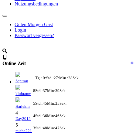
Nutzungsbedingungen
Guten Morgen Gast
Login
Passwort vergessen?
Online-Zeit
©
1Tg.: 0:Std.:27:Min.:28Sek.
Septron
8Std.:37Min:39Sek.
klubraum
5Std.:45Min:25Sek.
Harlekin
4
4Std.:36Min:46Sek.
Day2015
5
3Std.:48Min:47Sek.
micha221