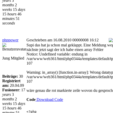
years
3
months
2
weeks
15
days
15
hours
46
minutes
51
seconds
phppower
Geschrieben am 16.08.2010 00000008 16:12
Supi das hat ja schon mal geklappt. Eine Meldung w
nächste jetzt sagt der ich habe einen array Fehler
Notice: Undefined variable: endung in
Jung Mitglied
/var/www/web361/html/php0344a/templates/default/tp
107
Warning: in_array() [function.in-array]: Wrong dataty
Beiträge:
30
/var/www/web361/html/php0344a/templates/default/tp
Registriert
107
am:
20.04.09
Fusioneer
:
17
wäre genau die rot markierte zeile wovon du gesproche
years
3
months
2
Code
Download Code
weeks
15
days
15
hours
46
<?php
minutes
51