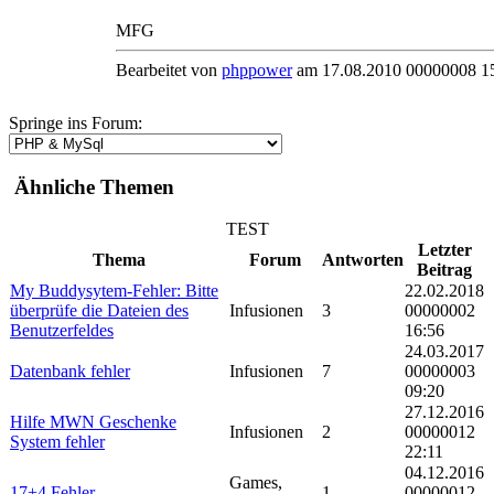
MFG
Bearbeitet von
phppower
am 17.08.2010 00000008 1
Springe ins Forum:
Ähnliche Themen
TEST
Letzter
Thema
Forum
Antworten
Beitrag
My Buddysytem-Fehler: Bitte
22.02.2018
überprüfe die Dateien des
Infusionen
3
00000002
Benutzerfeldes
16:56
24.03.2017
Datenbank fehler
Infusionen
7
00000003
09:20
27.12.2016
Hilfe MWN Geschenke
Infusionen
2
00000012
System fehler
22:11
04.12.2016
Games,
17+4 Fehler
1
00000012