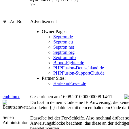
?>
SC-Ad-Bot
Advertisement
Owner Pages:
Septron.de
Septron.eu
Septron.net
Septron.org
Septron.info
Blood-Fighter.de
PHPFusion-Deutschland.de
PHPFusion-SupportClub.de
Partner Sites:
HarlekinPower.de
emblinux
Geschrieben am 16.08.2010 00000008 14:11
Du hast in deinem Code eine IF-Anweisung, die kein
also keine { } dahinter mit dem enthaltenem Code dari
Seiten
Dasselbe bei der For-Schleife. Also nochmal drüber s
Administrator
Anweisungsblöcke beachten, das diese an der richtige
beendet werden.