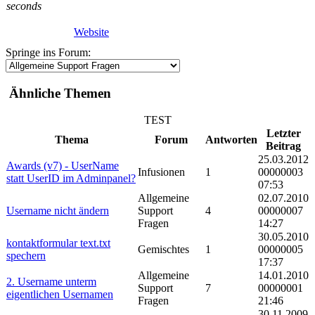
seconds
Website
Springe ins Forum:
Ähnliche Themen
TEST
Letzter
Thema
Forum
Antworten
Beitrag
25.03.2012
Awards (v7) - UserName
Infusionen
1
00000003
statt UserID im Adminpanel?
07:53
Allgemeine
02.07.2010
Username nicht ändern
Support
4
00000007
Fragen
14:27
30.05.2010
kontaktformular text.txt
Gemischtes
1
00000005
spechern
17:37
Allgemeine
14.01.2010
2. Username unterm
Support
7
00000001
eigentlichen Usernamen
Fragen
21:46
30.11.2009