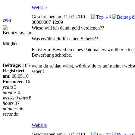
Website
Geschrieben am 11.07.2010
#3
eggi
00000007 12:09
Wieso will ich damit geld verdienen??
Was erzählst du für einen Scheiß??
Mitglied
Es ist zum Bewerben eines Paidmailers worüber ich e
Bewerbung schreibe.
Beiträge:
185
wenn du schlau wärst, würdest du es auf meiner webse
Registriert
sehen!
am:
08.05.10
Fusioneer
:
16
years
3
months
0
weeks
0
days
8
hours
37
minutes
56
seconds
Website
Geschrieben am 11.07.2010
#4