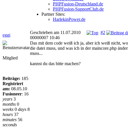
PHPFusion-Deutschland.de
PHPFusion-SupportClub.de
Partner Sites:
HarlekinPower.de
Geschrieben am 11.07.2010
#2
eggi
00000007 10:46
Das mit dem code weiß ich ja, aber ich weiß nicht, wo
die datei muss, und was ich in der maincore.php ände
muss...
Mitglied
kannst du das bitte machen?
Beiträge:
185
Registriert
am:
08.05.10
Fusioneer
:
16
years
3
months
0
weeks
0
days
8
hours
37
minutes
56
seconds