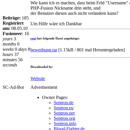
Wie kann ich es machen, dass beim Feld "Username" 
PHP-Fusion Nickname drin steht, und
der Benutzer diesen auch nicht verändern kann?
Beiträge:
185
Registriert
Um Hilfe wäre ich Dankbar
am:
08.05.10
Fusioneer
:
16
years
3
eggi
hat folgende Datei angehängt:
months
0
weeks
0
days
8
bewerbung.rar
[
1.15kB / 801 mal Heruntergeladen
]
hours
37
minutes
56
seconds
Downloaded by:
Website
SC-Ad-Bot
Advertisement
Owner Pages:
Septron.de
Septron.eu
Septron.net
Septron.org
Septron.info
Blood-Fighter.de