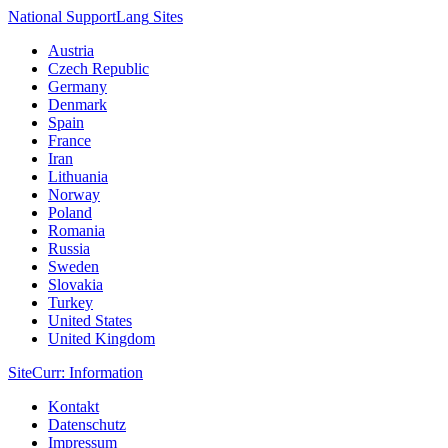
National Support
Lang
Sites
Austria
Czech Republic
Germany
Denmark
Spain
France
Iran
Lithuania
Norway
Poland
Romania
Russia
Sweden
Slovakia
Turkey
United States
United Kingdom
Site
Curr
: Information
Kontakt
Datenschutz
Impressum