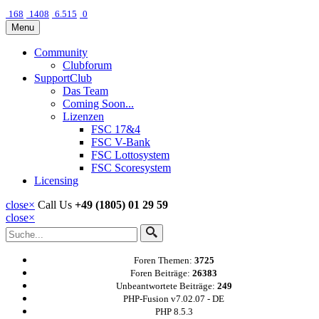
168
1408
6.515
0
Menu
Community
Clubforum
SupportClub
Das Team
Coming Soon...
Lizenzen
FSC 17&4
FSC V-Bank
FSC Lottosystem
FSC Scoresystem
Licensing
close
×
Call Us
+49 (1805) 01 29 59
close
×
Foren Themen:
3725
Foren Beiträge:
26383
Unbeantwortete Beiträge:
249
PHP-Fusion v7.02.07 - DE
PHP 8.5.3