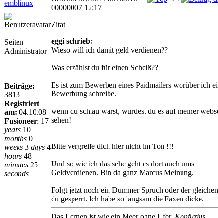
emblinux
00000007 12:17
Zitat
eggi schrieb:
Seiten
Wieso will ich damit geld verdienen??
Administrator
Was erzählst du für einen Scheiß??
Es ist zum Bewerben eines Paidmailers worüber ich e
Beiträge:
Bewerbung schreibe.
3813
Registriert
wenn du schlau wärst, würdest du es auf meiner webse
am:
04.10.08
sehen!
Fusioneer
:
17
years
10
months
0
Bitte vergreife dich hier nicht im Ton !!!
weeks
3
days
4
hours
48
Und so wie ich das sehe geht es dort auch ums
minutes
25
Geldverdienen. Bin da ganz Marcus Meinung.
seconds
Folgt jetzt noch ein Dummer Spruch oder der gleichen
du gesperrt. Ich habe so langsam die Faxen dicke.
Das Lernen ist wie ein Meer ohne Ufer.
Konfuzius