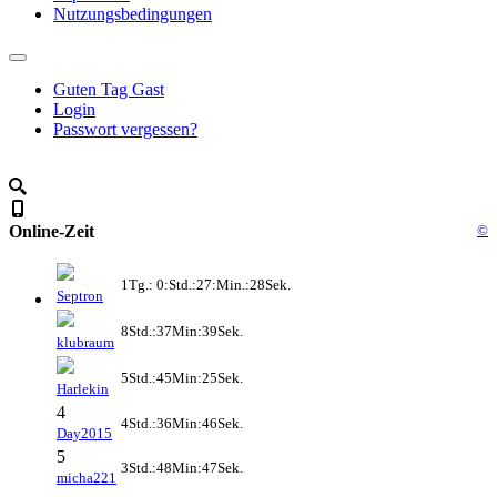
Nutzungsbedingungen
Guten Tag Gast
Login
Passwort vergessen?
Online-Zeit
©
1Tg.: 0:Std.:27:Min.:28Sek.
Septron
8Std.:37Min:39Sek.
klubraum
5Std.:45Min:25Sek.
Harlekin
4
4Std.:36Min:46Sek.
Day2015
5
3Std.:48Min:47Sek.
micha221