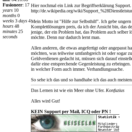
Fusioneer
:
17
Hier nochmal ein Link zur Begriffserklärung Support.
years
10
http://de.wikipedia.org/wiki/Support_%28Dienstleis
months
0
weeks
3
days
4
Mein Motto ist "Hilfe zur Selbsthilf". Ich gebe ungern
hours
48
Komplettlösungen preis, da ich der Ansicht bin, das de
minutes
25
jenige, der ein Problem hat, das Problem auch selber l
seconds
möchte. Denn nur dadurch lernt man.
Allen anderen, die etwas angefertigt oder angepasst h
möchten, was teilweise umfanbgreich ist oder sogar z
Geldverdienen gedacht ist, müssen sich darauf einstell
dafür eine entsprechende Gegenleistung zu erbringen.
in welcher Form auch immer. Verhandlungssache.
So sehe ich das und so handhabe ich das auch meisten
Das Lernen ist wie ein Meer ohne Ufer.
Konfuzius
Alles wird Gut!
KEIN Support per Mail, ICQ oder PN !