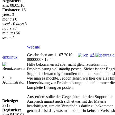
Registriert
am:
08.05.10
Fusioneer
:
16
years
3
months
0
weeks
0
days
8
hours
37
minutes
56
seconds
Website
Geschrieben am 11.07.2010
#6
emblinux
00000007 12:44
Hilfe bekommen ist aber nicht gleichzusetzen mit
Problemlösung vollständig posten. Sicher ist der Begri
Support schwammig formuliert und man kann ihn aus
Seiten
wie man es möchte. Jedoch sehen wir hier das als Hilf
Administrator
Unterstützung zur Problemlösung und nicht immer die
komplette Lösung zu posten.
Ausserdem sollte der Gegenüber, der den Support in
Beiträge:
Anspruch nimmt auch sich etwas mit der Materie
3813
beschäftigen, um ein Verständnis dafür zu bekommen
Registriert
genau das ist das, was man bei dir in keinster Weise si
am:
04.10.08