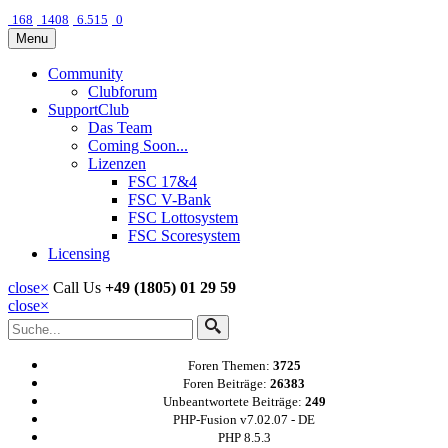
168
1408
6.515
0
Menu
Community
Clubforum
SupportClub
Das Team
Coming Soon...
Lizenzen
FSC 17&4
FSC V-Bank
FSC Lottosystem
FSC Scoresystem
Licensing
close
×
Call Us
+49 (1805) 01 29 59
close
×
Foren Themen:
3725
Foren Beiträge:
26383
Unbeantwortete Beiträge:
249
PHP-Fusion v7.02.07 - DE
PHP 8.5.3