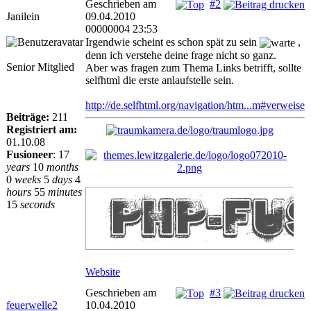
Geschrieben am
#2
Janilein
09.04.2010
00000004 23:53
Irgendwie scheint es schon spät zu sein
,
denn ich verstehe deine frage nicht so ganz.
Senior Mitglied
Aber was fragen zum Thema Links betrifft, sollte
selfhtml die erste anlaufstelle sein.
http://de.selfhtml.org/navigation/htm...m#verweise
Beiträge:
211
Registriert am:
01.10.08
Fusioneer
:
17
years
10
months
0
weeks
5
days
4
hours
55
minutes
15
seconds
Website
Geschrieben am
#3
feuerwelle2
10.04.2010