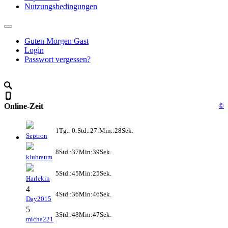
Nutzungsbedingungen
Guten Morgen Gast
Login
Passwort vergessen?
Online-Zeit
©
1Tg.: 0:Std.:27:Min.:28Sek.
Septron
8Std.:37Min:39Sek.
klubraum
5Std.:45Min:25Sek.
Harlekin
4
4Std.:36Min:46Sek.
Day2015
5
3Std.:48Min:47Sek.
micha221