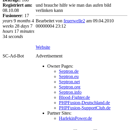
Registriert am:
und brauche hilfe wie man das aufen bild
08.10.08
verlinken kann
Fusioneer
:
17
years
9
months
4
Bearbeitet von
feuerwelle2
am 09.04.2010
weeks
28
days
7
00000004 23:12
hours
17
minutes
34
seconds
Website
SC-Ad-Bot
Advertisement
Owner Pages:
Septron.de
Septron.eu
Septron.net
Septron.org
Septron.info
Blood-Fighter.de
PHPFusion-Deutschland.de
PHPFusion-SupportClub.de
Partner Sites:
HarlekinPower.de