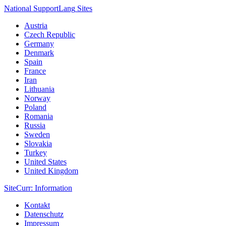
National Support
Lang
Sites
Austria
Czech Republic
Germany
Denmark
Spain
France
Iran
Lithuania
Norway
Poland
Romania
Russia
Sweden
Slovakia
Turkey
United States
United Kingdom
Site
Curr
: Information
Kontakt
Datenschutz
Impressum