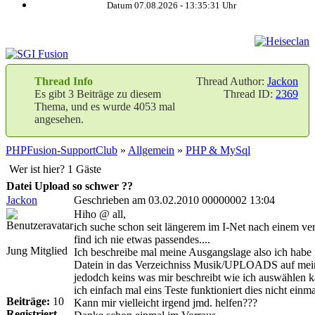
Datum 07.08.2026 -
13:35:31
Uhr
Thread Info
Thread Author:
Jackon
Es gibt 3 Beiträge zu diesem
Thread ID:
2369
Thema, und es wurde 4053 mal
angesehen.
PHPFusion-SupportClub
»
Allgemein
»
PHP & MySql
Wer ist hier? 1 Gäste
Datei Upload so schwer ??
Jackon
Geschrieben am 03.02.2010 00000002 13:04
Hiho @ all,
ich suche schon seit längerem im I-Net nach einem ve
find ich nie etwas passendes....
Jung Mitglied
Ich beschreibe mal meine Ausgangslage also ich habe
Datein in das Verzeichniss Musik/UPLOADS auf meinen 
jedodch keins was mir beschreibt wie ich auswählen 
ich einfach mal eins Teste funktioniert dies nicht einmal
Beiträge:
10
Kann mir vielleicht irgend jmd. helfen???
Registriert