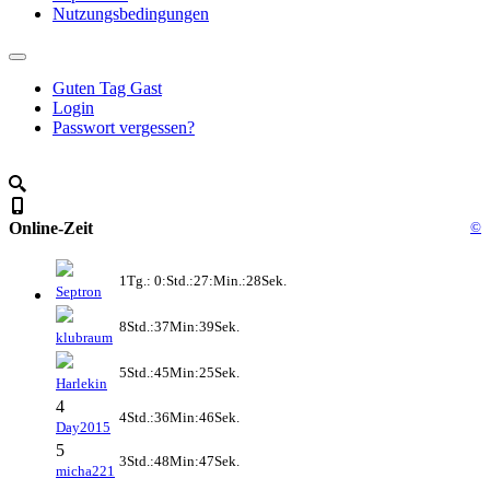
Nutzungsbedingungen
Guten Tag Gast
Login
Passwort vergessen?
Online-Zeit
©
1Tg.: 0:Std.:27:Min.:28Sek.
Septron
8Std.:37Min:39Sek.
klubraum
5Std.:45Min:25Sek.
Harlekin
4
4Std.:36Min:46Sek.
Day2015
5
3Std.:48Min:47Sek.
micha221