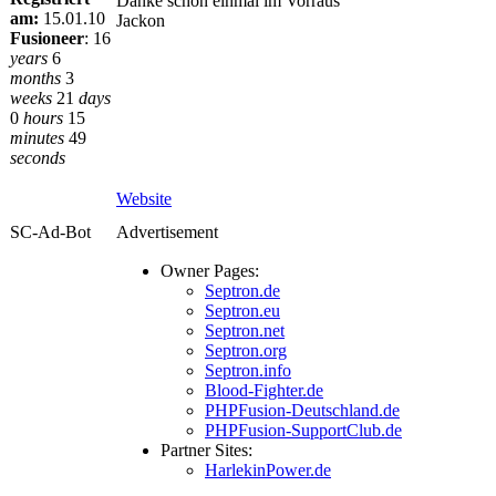
Danke schon einmal im Vorraus
am:
15.01.10
Jackon
Fusioneer
:
16
years
6
months
3
weeks
21
days
0
hours
15
minutes
49
seconds
Website
SC-Ad-Bot
Advertisement
Owner Pages:
Septron.de
Septron.eu
Septron.net
Septron.org
Septron.info
Blood-Fighter.de
PHPFusion-Deutschland.de
PHPFusion-SupportClub.de
Partner Sites:
HarlekinPower.de