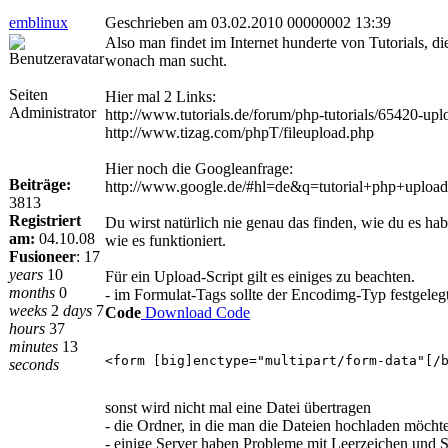
emblinux
Geschrieben am 03.02.2010 00000002 13:39
Also man findet im Internet hunderte von Tutorials, d
wonach man sucht.
Seiten
Hier mal 2 Links:
Administrator
http://www.tutorials.de/forum/php-tutorials/65420-upl
http://www.tizag.com/phpT/fileupload.php
Hier noch die Googleanfrage:
Beiträge:
http://www.google.de/#hl=de&q=tutorial+php+upl
3813
Registriert
Du wirst natürlich nie genau das finden, wie du es habe
am:
04.10.08
wie es funktioniert.
Fusioneer
:
17
years
10
Für ein Upload-Script gilt es einiges zu beachten.
months
0
- im Formulat-Tags sollte der Encodimg-Typ festgelegt
weeks
2
days
7
Code
Download Code
hours
37
minutes
13
<form [big]enctype="multipart/form-data"[/
seconds
sonst wird nicht mal eine Datei übertragen
- die Ordner, in die man die Dateien hochladen möch
- einige Server haben Probleme mit Leerzeichen und 