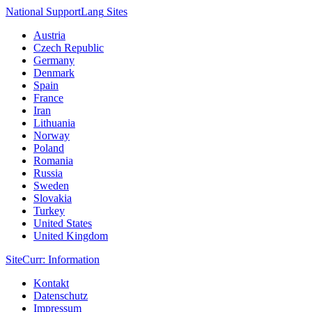
National Support
Lang
Sites
Austria
Czech Republic
Germany
Denmark
Spain
France
Iran
Lithuania
Norway
Poland
Romania
Russia
Sweden
Slovakia
Turkey
United States
United Kingdom
Site
Curr
: Information
Kontakt
Datenschutz
Impressum