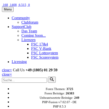
168
1408
6.515
0
Menu
Community
Clubforum
SupportClub
Das Team
Coming Soon...
Lizenzen
FSC 17&4
FSC V-Bank
FSC Lottosystem
FSC Scoresystem
Licensing
close
×
Call Us
+49 (1805) 01 29 59
close
×
Foren Themen:
3725
Foren Beiträge:
26383
Unbeantwortete Beiträge:
249
PHP-Fusion v7.02.07 - DE
PHP 8.5.3