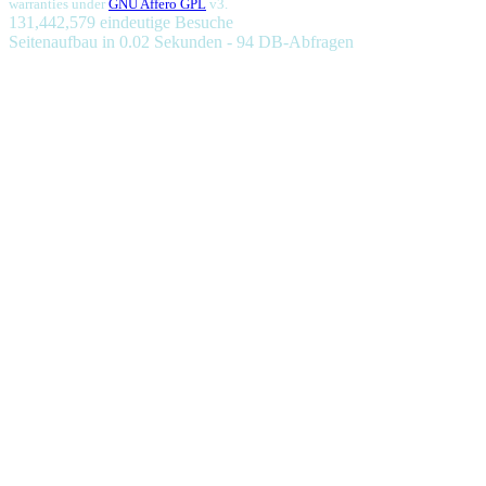
warranties under
GNU Affero GPL
v3.
131,442,579 eindeutige Besuche
Seitenaufbau in 0.02 Sekunden - 94 DB-Abfragen