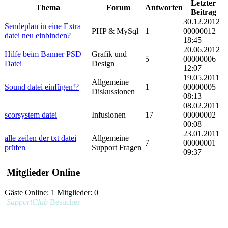
Letzter
Thema
Forum
Antworten
Beitrag
30.12.2012
Sendeplan in eine Extra
PHP & MySql
1
00000012
datei neu einbinden?
18:45
20.06.2012
Hilfe beim Banner PSD
Grafik und
5
00000006
Datei
Design
12:07
19.05.2011
Allgemeine
Sound datei einfügen!?
1
00000005
Diskussionen
08:13
08.02.2011
scorsystem datei
Infusionen
17
00000002
00:08
23.01.2011
alle zeilen der txt datei
Allgemeine
7
00000001
prüfen
Support Fragen
09:37
Mitglieder Online
Gäste Online: 1 Mitglieder: 0
SupportClub
Besucher