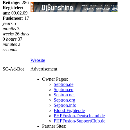
Beiträge:
286
Registriert
am:
09.02.09
Fusioneer
:
17
years
5
months
3
weeks
26
days
0
hours
37
minutes
2
seconds
Website
SC-Ad-Bot
Advertisement
Owner Pages:
Septron.de
Septron.eu
Septron.net
Septron.org
Septron.info
Blood-Fighter.de
PHPFusion-Deutschland.de
PHPFusion-SupportClub.de
Partner Sites: