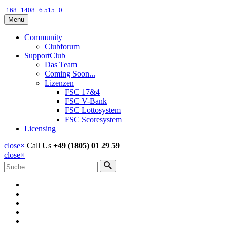
168
1408
6.515
0
Menu
Community
Clubforum
SupportClub
Das Team
Coming Soon...
Lizenzen
FSC 17&4
FSC V-Bank
FSC Lottosystem
FSC Scoresystem
Licensing
close
×
Call Us
+49 (1805) 01 29 59
close
×