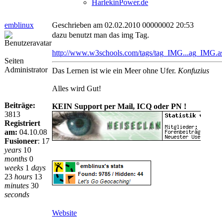
HarlekinPower.de
emblinux
Geschrieben am 02.02.2010 00000002 20:53
dazu benutzt man das img Tag.
http://www.w3schools.com/tags/tag_IMG...ag_IMG.a
Seiten
Administrator
Das Lernen ist wie ein Meer ohne Ufer.
Konfuzius
Alles wird Gut!
Beiträge:
KEIN Support per Mail, ICQ oder PN !
3813
Registriert
am:
04.10.08
Fusioneer
:
17
years
10
months
0
weeks
1
days
23
hours
13
minutes
30
seconds
Website