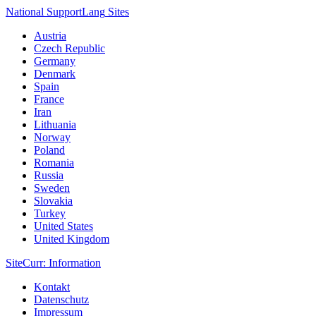
National Support
Lang
Sites
Austria
Czech Republic
Germany
Denmark
Spain
France
Iran
Lithuania
Norway
Poland
Romania
Russia
Sweden
Slovakia
Turkey
United States
United Kingdom
Site
Curr
: Information
Kontakt
Datenschutz
Impressum