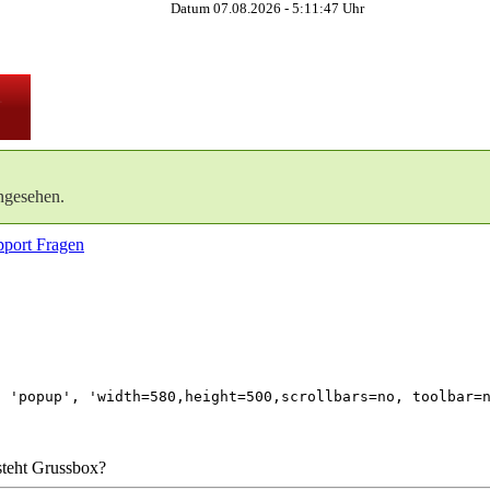
Datum 07.08.2026 -
5:11:48
Uhr
ngesehen.
port Fragen
 'popup', 'width=580,height=500,scrollbars=no, toolbar=n
 steht Grussbox?