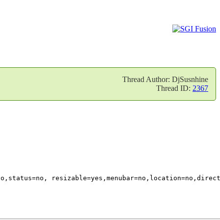
Thread Author: DjSusnhine
Thread ID:
2367
o,status=no, resizable=yes,menubar=no,location=no,direct