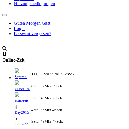
Nutzungsbedingungen
Guten Morgen Gast
Login
Passwort vergessen?
Online-Zeit
1Tg.: 0:Std.:27:Min.:28Sek.
Septron
8Std.:37Min:39Sek.
klubraum
5Std.:45Min:25Sek.
Harlekin
4
4Std.:36Min:46Sek.
Day2015
5
3Std.:48Min:47Sek.
micha221