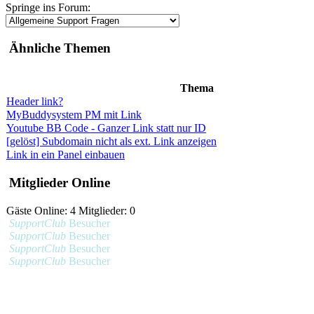
Springe ins Forum:
Ähnliche Themen
Thema
Header link?
MyBuddysystem PM mit Link
Youtube BB Code - Ganzer Link statt nur ID
[gelöst] Subdomain nicht als ext. Link anzeigen
Link in ein Panel einbauen
Mitglieder Online
Gäste Online: 4 Mitglieder: 0
SupportClub
Besucher
SupportClub
Besucher
SupportClub
Besucher
SupportClub
Besucher