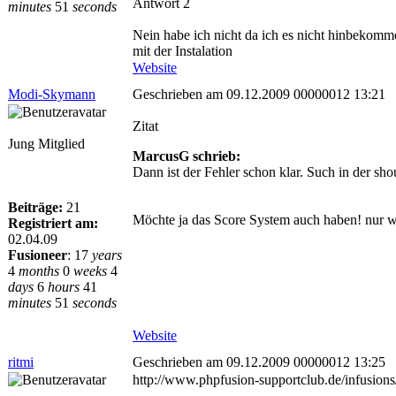
Antwort 2
minutes
51
seconds
Nein habe ich nicht da ich es nicht hinbekomm
mit der Instalation
Website
Modi-Skymann
Geschrieben am 09.12.2009 00000012 13:21
Zitat
Jung Mitglied
MarcusG schrieb:
Dann ist der Fehler schon klar. Such in der sh
Beiträge:
21
Möchte ja das Score System auch haben! nur wi
Registriert am:
02.04.09
Fusioneer
:
17
years
4
months
0
weeks
4
days
6
hours
41
minutes
51
seconds
Website
ritmi
Geschrieben am 09.12.2009 00000012 13:25
http://www.phpfusion-supportclub.de/infusio