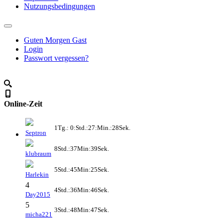
Nutzungsbedingungen
Guten Morgen Gast
Login
Passwort vergessen?
Online-Zeit
1Tg.: 0:Std.:27:Min.:28Sek.
Septron
8Std.:37Min:39Sek.
klubraum
5Std.:45Min:25Sek.
Harlekin
4
4Std.:36Min:46Sek.
Day2015
5
3Std.:48Min:47Sek.
micha221