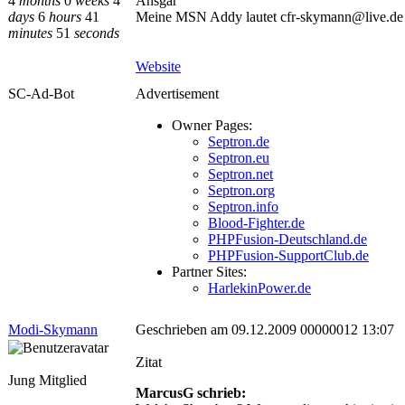
4
months
0
weeks
4
Ansgar
days
6
hours
41
Meine MSN Addy lautet cfr-skymann@live.de
minutes
51
seconds
Website
SC-Ad-Bot
Advertisement
Owner Pages:
Septron.de
Septron.eu
Septron.net
Septron.org
Septron.info
Blood-Fighter.de
PHPFusion-Deutschland.de
PHPFusion-SupportClub.de
Partner Sites:
HarlekinPower.de
Modi-Skymann
Geschrieben am 09.12.2009 00000012 13:07
Zitat
Jung Mitglied
MarcusG schrieb: