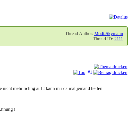
Thread Author:
Modi-Skymann
Thread ID:
2111
#1
te nicht mehr richtig auf ! kann mir da mal jemand helfen
Ahnung !