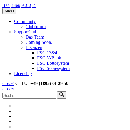
168
1408
6.515
0
Menu
Community
Clubforum
SupportClub
Das Team
Coming Soon...
Lizenzen
FSC 17&4
FSC V-Bank
FSC Lottosystem
FSC Scoresystem
Licensing
close
×
Call Us
+49 (1805) 01 29 59
close
×