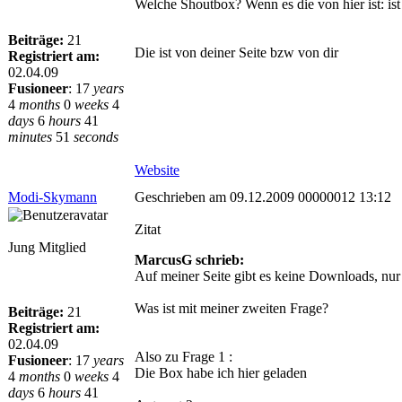
Welche Shoutbox? Wenn es die von hier ist: ist 
Beiträge:
21
Die ist von deiner Seite bzw von dir
Registriert am:
02.04.09
Fusioneer
:
17
years
4
months
0
weeks
4
days
6
hours
41
minutes
51
seconds
Website
Modi-Skymann
Geschrieben am 09.12.2009 00000012 13:12
Zitat
Jung Mitglied
MarcusG schrieb:
Auf meiner Seite gibt es keine Downloads, nu
Was ist mit meiner zweiten Frage?
Beiträge:
21
Registriert am:
02.04.09
Also zu Frage 1 :
Fusioneer
:
17
years
Die Box habe ich hier geladen
4
months
0
weeks
4
days
6
hours
41