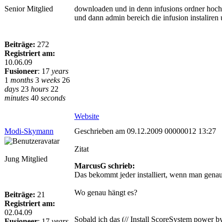
Senior Mitglied
downloaden und in denn infusions ordner hoc
und dann admin bereich die infusion instaliren 
Beiträge:
272
Registriert am:
10.06.09
Fusioneer
:
17
years
1
months
3
weeks
26
days
23
hours
22
minutes
40
seconds
Website
Modi-Skymann
Geschrieben am 09.12.2009 00000012 13:27
Zitat
Jung Mitglied
MarcusG schrieb:
Das bekommt jeder installiert, wenn man genau
Wo genau hängt es?
Beiträge:
21
Registriert am:
02.04.09
Sobald ich das (// Install ScoreSystem power by
Fusioneer
:
17
years