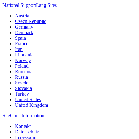
National Support
Lang
Sites
Austria
Czech Republic
Germany
Denmark
Spain
France
Iran
Lithuania
Norway
Poland
Romania
Russia
Sweden
Slovakia
Turkey
United States
United Kingdom
Site
Curr
: Information
Kontakt
Datenschutz
Impressum