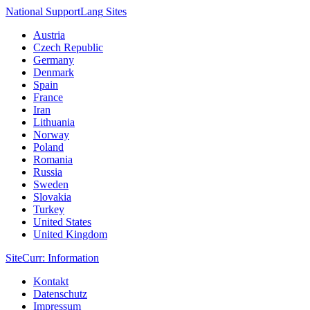
National Support
Lang
Sites
Austria
Czech Republic
Germany
Denmark
Spain
France
Iran
Lithuania
Norway
Poland
Romania
Russia
Sweden
Slovakia
Turkey
United States
United Kingdom
Site
Curr
: Information
Kontakt
Datenschutz
Impressum