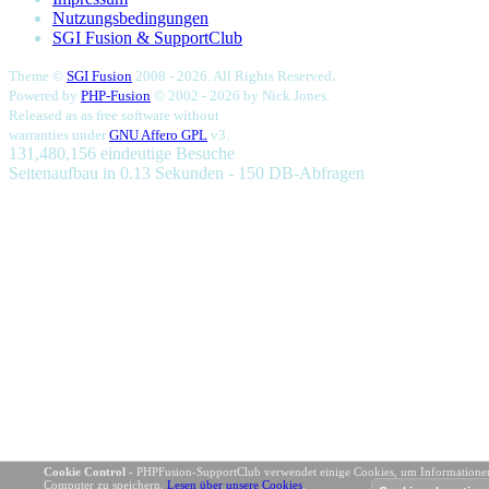
Nutzungsbedingungen
SGI Fusion & SupportClub
.
Theme ©
SGI Fusion
2008 - 2026. All Rights Reserved
Powered by
PHP-Fusion
© 2002 - 2026 by
Nick Jones.
Released as as free software without
warranties under
GNU Affero GPL
v3.
131,480,156 eindeutige Besuche
Seitenaufbau in 0.13 Sekunden - 150 DB-Abfragen
Cookie Control
- PHPFusion-SupportClub verwendet einige Cookies, um Informatione
Computer zu speichern.
Lesen über unsere Cookies
.