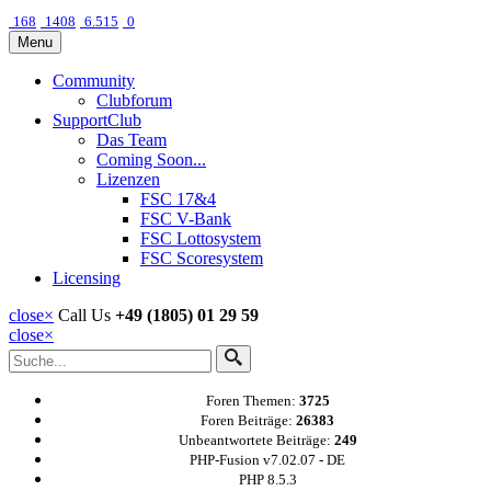
168
1408
6.515
0
Menu
Community
Clubforum
SupportClub
Das Team
Coming Soon...
Lizenzen
FSC 17&4
FSC V-Bank
FSC Lottosystem
FSC Scoresystem
Licensing
close
×
Call Us
+49 (1805) 01 29 59
close
×
Foren Themen:
3725
Foren Beiträge:
26383
Unbeantwortete Beiträge:
249
PHP-Fusion v7.02.07 - DE
PHP 8.5.3