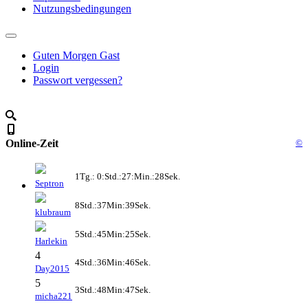
Nutzungsbedingungen
Guten Morgen Gast
Login
Passwort vergessen?
Online-Zeit
©
1Tg.: 0:Std.:27:Min.:28Sek.
Septron
8Std.:37Min:39Sek.
klubraum
5Std.:45Min:25Sek.
Harlekin
4
4Std.:36Min:46Sek.
Day2015
5
3Std.:48Min:47Sek.
micha221