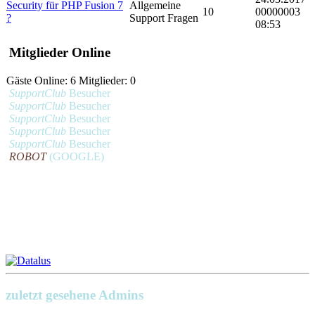
Security für PHP Fusion 7
Allgemeine
10
00000003
?
Support Fragen
08:53
Mitglieder Online
Gäste Online: 6 Mitglieder: 0
SupportClub
Besucher
SupportClub
Besucher
SupportClub
Besucher
SupportClub
Besucher
SupportClub
Besucher
ROBOT
(GOOGLE)
zuletzt gesehene Admins