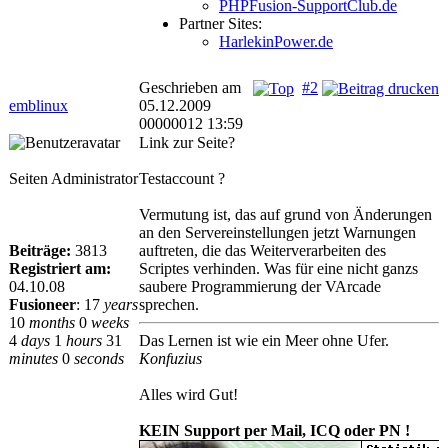
PHPFusion-SupportClub.de
Partner Sites:
HarlekinPower.de
Geschrieben am
#2
emblinux
05.12.2009
00000012 13:59
Link zur Seite?
Seiten Administrator
Testaccount ?
Vermutung ist, das auf grund von Änderungen
an den Servereinstellungen jetzt Warnungen
Beiträge:
3813
auftreten, die das Weiterverarbeiten des
Registriert am:
Scriptes verhinden. Was für eine nicht ganzs
04.10.08
saubere Programmierung der VArcade
Fusioneer
:
17
years
sprechen.
10
months
0
weeks
4
days
1
hours
31
Das Lernen ist wie ein Meer ohne Ufer.
minutes
0
seconds
Konfuzius
Alles wird Gut!
KEIN Support per Mail, ICQ oder PN !