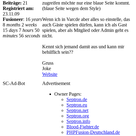
Beiträge:
21
zugreifen möchte nur eine blaue Seite kommt.
Registriert am:
(blaue Seite wegen dem Style)
23.11.09
Fusioneer
:
16
years
Wenn ich in Varcde aber alles so einstelle, das
8
months
2
weeks
auch Gäste spielen dürfen, kann ich als Gast
15
days
7
hours
50
spielen, aber als Mitglied oder Admin geht es
minutes
56
seconds
nicht.
Kennt sich jemand damit aus und kann mir
behilflich sein??
Gruss
Joke
Website
SC-Ad-Bot
Advertisement
Owner Pages:
Septron.de
Septron.eu
Septron.net
Septron.org
Septron.info
Blood-Fighter.de
PHPFusion-Deutschland.de