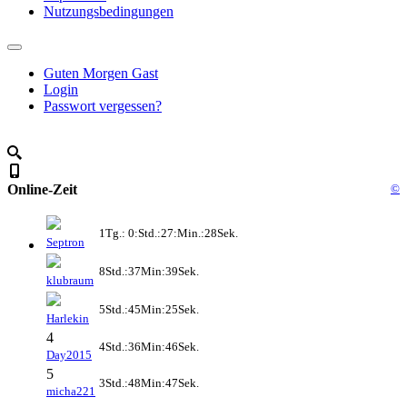
Nutzungsbedingungen
Guten Morgen Gast
Login
Passwort vergessen?
Online-Zeit
©
1Tg.: 0:Std.:27:Min.:28Sek.
Septron
8Std.:37Min:39Sek.
klubraum
5Std.:45Min:25Sek.
Harlekin
4
4Std.:36Min:46Sek.
Day2015
5
3Std.:48Min:47Sek.
micha221