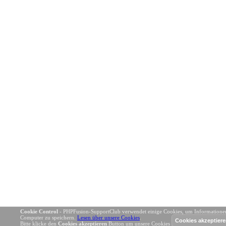
Cookie Control
- PHPFusion-SupportClub verwendet einige Cookies, um Informatione
Computer zu speichern.
Lesen über unsere Cookies
.
Bitte klicke den
Cookies akzeptieren
Button um unsere Cookies zu akzeptieren.