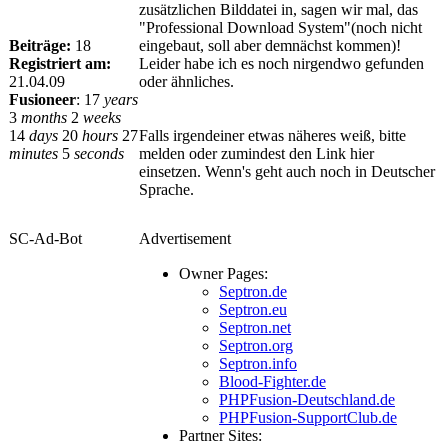
zusätzlichen Bilddatei in, sagen wir mal, das
"Professional Download System"(noch nicht
Beiträge:
18
eingebaut, soll aber demnächst kommen)!
Registriert am:
Leider habe ich es noch nirgendwo gefunden
21.04.09
oder ähnliches.
Fusioneer
:
17
years
3
months
2
weeks
14
days
20
hours
27
Falls irgendeiner etwas näheres weiß, bitte
minutes
5
seconds
melden oder zumindest den Link hier
einsetzen. Wenn's geht auch noch in Deutscher
Sprache.
SC-Ad-Bot
Advertisement
Owner Pages:
Septron.de
Septron.eu
Septron.net
Septron.org
Septron.info
Blood-Fighter.de
PHPFusion-Deutschland.de
PHPFusion-SupportClub.de
Partner Sites: