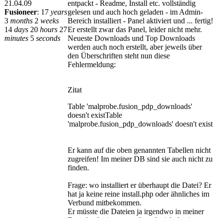
21.04.09
entpackt - Readme, Install etc. vollständig
Fusioneer
:
17
years
gelesen und auch hoch geladen - im Admin-
3
months
2
weeks
Bereich installiert - Panel aktiviert und ... fertig!
14
days
20
hours
27
Er erstellt zwar das Panel, leider nicht mehr.
minutes
5
seconds
Neueste Downloads und Top Downloads
werden auch noch erstellt, aber jeweils über
den Überschriften steht nun diese
Fehlermeldung:
Zitat
Table 'malprobe.fusion_pdp_downloads'
doesn't existTable
'malprobe.fusion_pdp_downloads' doesn't exist
Er kann auf die oben genannten Tabellen nicht
zugreifen! Im meiner DB sind sie auch nicht zu
finden.
Frage: wo installiert er überhaupt die Datei? Er
hat ja keine reine install.php oder ähnliches im
Verbund mitbekommen.
Er müsste die Dateien ja irgendwo in meiner