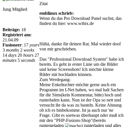
Zitat
Jung Mitglied
emblinux schrieb:
Wenn du das Pro Download Panel suchst, das
findest du hier: www.wibix.de
Beiträge:
18
Registriert am:
21.04.09
Hähä, danke für deinen Rat. Mal wieder doof
Fusioneer
:
17
years
von mir geschrieben.
3
months
2
weeks
14
days
20
hours
27
Das "Professional Download System" habe ich
minutes
5
seconds
bereits. Es geht in erster Linie um die Bilder
und keine Screenshots! Ich möchte kleine
Bilder mit hochladen können.
Zum Werdegang:
Meine Enkeltochter möchte gerne auch ein
Programm im I-Net haben, wo mal halt Sachen
für die Sims(kein Kommentar, bitte) hoch und
runterladen kann. Nun ist der Opa so nett und
versucht ihr da was zu basteln. Keine Ahnung
ob ich es hinbekomme. Ist ja auch nur 'ne
Frage. Gibt es soetwas überhaupt oder muß ich
mir den "PHP-Fusions-Shop"(bereits
runtergeladen
) runterladen und alles