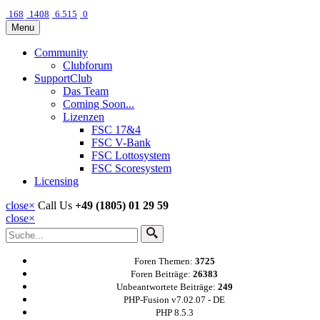
168
1408
6.515
0
Menu
Community
Clubforum
SupportClub
Das Team
Coming Soon...
Lizenzen
FSC 17&4
FSC V-Bank
FSC Lottosystem
FSC Scoresystem
Licensing
close
×
Call Us
+49 (1805) 01 29 59
close
×
Foren Themen:
3725
Foren Beiträge:
26383
Unbeantwortete Beiträge:
249
PHP-Fusion v7.02.07 - DE
PHP 8.5.3