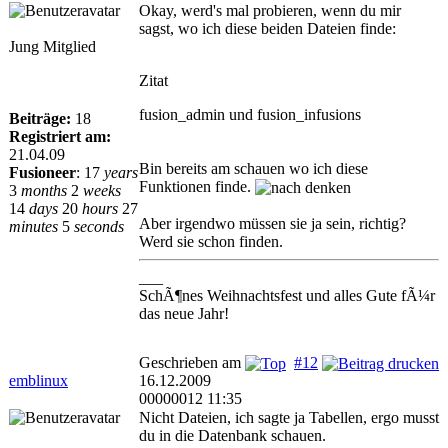
Okay, werd's mal probieren, wenn du mir
sagst, wo ich diese beiden Dateien finde:
Jung Mitglied
Zitat
fusion_admin und fusion_infusions
Beiträge:
18
Registriert am:
21.04.09
Bin bereits am schauen wo ich diese
Fusioneer
:
17
years
Funktionen finde.
3
months
2
weeks
14
days
20
hours
27
Aber irgendwo müssen sie ja sein, richtig?
minutes
5
seconds
Werd sie schon finden.
___
SchÃ¶nes Weihnachtsfest und alles Gute fÃ¼r
das neue Jahr!
Geschrieben am
#12
emblinux
16.12.2009
00000012 11:35
Nicht Dateien, ich sagte ja Tabellen, ergo musst
du in die Datenbank schauen.