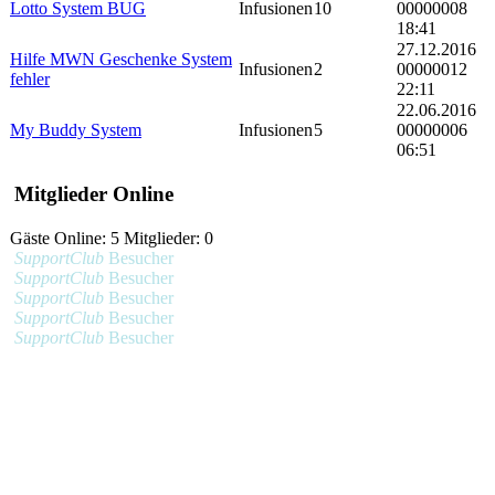
Lotto System BUG
Infusionen
10
00000008
18:41
27.12.2016
Hilfe MWN Geschenke System
Infusionen
2
00000012
fehler
22:11
22.06.2016
My Buddy System
Infusionen
5
00000006
06:51
Mitglieder Online
Gäste Online: 5 Mitglieder: 0
SupportClub
Besucher
SupportClub
Besucher
SupportClub
Besucher
SupportClub
Besucher
SupportClub
Besucher