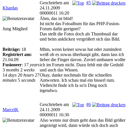
Geschrieben am
#5
Khardas
24.11.2009
00000011 16:20
Ähm, das ist blöd!
Ist nicht das Fotoalbum für das PHP-Fusion-
Jung Mitglied
Forum dafür geeignet?
Das stellt die Fotos doch als Thumbnail dar
und beim anklicken vergrößert sich das Bild.
Beiträge:
18
Mhm, wenn keiner sowas hat oder zumindest
Registriert am:
weiß ob es sowas überhaupt gibt, dann lass ich
21.04.09
lieber die Finger davon. Zuviel umbauen wollte
Fusioneer
:
17
years
ich im Forum nicht. Dazu fehlt mir die Geduld
3
months
2
weeks
und auch das Wissen.
14
days
20
hours
27
Okay, danke nochmals für die schnellen
minutes
5
seconds
Antworten. Ich schau mal ein bisserl rum.
Vielleicht finde ich fa so'n Ding noch
irgendwo.
Geschrieben am
#6
MarcelK
24.11.2009
00000011 16:30
Also wenns nur drum geht dass das Bild größer
angezeigt wird, dann würde sich doch auch