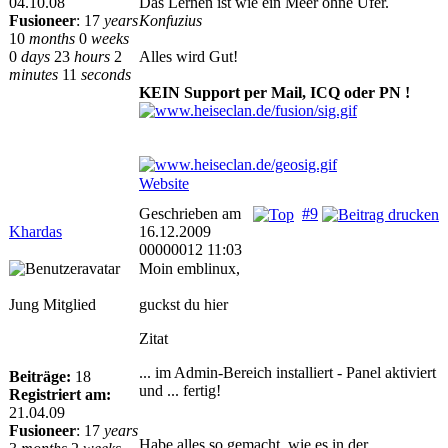
04.10.08
Das Lernen ist wie ein Meer ohne Ufer.
Fusioneer
:
17
years
Konfuzius
10
months
0
weeks
0
days
23
hours
2
Alles wird Gut!
minutes
11
seconds
KEIN Support per Mail, ICQ oder PN !
Website
Geschrieben am
#9
Khardas
16.12.2009
00000012 11:03
Moin emblinux,
Jung Mitglied
guckst du hier
Zitat
... im Admin-Bereich installiert - Panel aktiviert
Beiträge:
18
und ... fertig!
Registriert am:
21.04.09
Fusioneer
:
17
years
Habe alles so gemacht, wie es in der