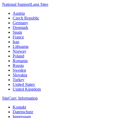
National Support
Lang
Sites
Austria
Czech Republic
Germany
Denmark
Spain
France
Iran
Lithuania
Norway
Poland
Romania
Russia
Sweden
Slovakia
Turkey
United States
United Kingdom
Site
Curr
: Information
Kontakt
Datenschutz
Impressum