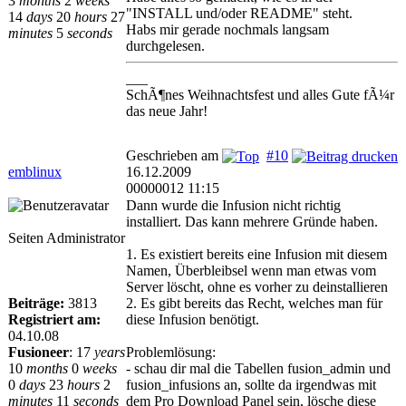
3
months
2
weeks
"INSTALL und/oder README" steht.
14
days
20
hours
27
Habs mir gerade nochmals langsam
minutes
5
seconds
durchgelesen.
___
SchÃ¶nes Weihnachtsfest und alles Gute fÃ¼r
das neue Jahr!
Geschrieben am
#10
emblinux
16.12.2009
00000012 11:15
Dann wurde die Infusion nicht richtig
installiert. Das kann mehrere Gründe haben.
Seiten Administrator
1. Es existiert bereits eine Infusion mit diesem
Namen, Überbleibsel wenn man etwas vom
Server löscht, ohne es vorher zu deinstallieren
Beiträge:
3813
2. Es gibt bereits das Recht, welches man für
Registriert am:
diese Infusion benötigt.
04.10.08
Fusioneer
:
17
years
Problemlösung:
10
months
0
weeks
- schau dir mal die Tabellen fusion_admin und
0
days
23
hours
2
fusion_infusions an, sollte da irgendwas mit
minutes
11
seconds
dem Pro Download Panel sein, lösche diese