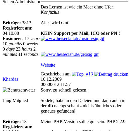
Seiten Administrator
Das Lernen ist wie ein Meer ohne Ufer.
Konfuzius
Beiträge:
3813
Alles wird Gut!
Registriert am:
04.10.08
KEIN Support per Mail, ICQ oder PN !
Fusioneer
:
17
years
10
months
0
weeks
0
days
23
hours
2
minutes
11
seconds
Website
Geschrieben am
#13
Khardas
16.12.2009
00000012 11:57
Sorry, zu schnell gelesen.
Jung Mitglied
Sodele, habe in den Dateien und dann auch in
der
db
nachgeschaut - nichts ähnliches oder
genaues gefunden!
Beiträge:
18
Meine PHP-Version sollte gut sein: PHP 5.2.9
Registriert am: