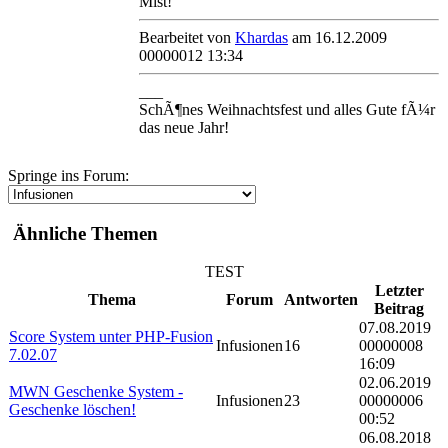
Mist!
Bearbeitet von
Khardas
am 16.12.2009
00000012 13:34
___
SchÃ¶nes Weihnachtsfest und alles Gute fÃ¼r
das neue Jahr!
Springe ins Forum:
Ähnliche Themen
TEST
Letzter
Thema
Forum
Antworten
Beitrag
07.08.2019
Score System unter PHP-Fusion
Infusionen
16
00000008
7.02.07
16:09
02.06.2019
MWN Geschenke System -
Infusionen
23
00000006
Geschenke löschen!
00:52
06.08.2018