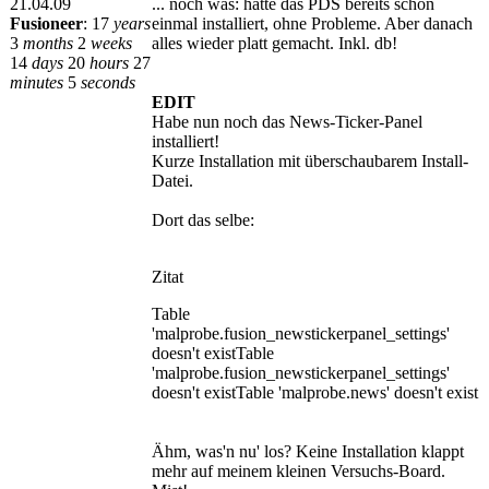
21.04.09
... noch was: hatte das PDS bereits schon
Fusioneer
:
17
years
einmal installiert, ohne Probleme. Aber danach
3
months
2
weeks
alles wieder platt gemacht. Inkl. db!
14
days
20
hours
27
minutes
5
seconds
EDIT
Habe nun noch das News-Ticker-Panel
installiert!
Kurze Installation mit überschaubarem Install-
Datei.
Dort das selbe:
Zitat
Table
'malprobe.fusion_newstickerpanel_settings'
doesn't existTable
'malprobe.fusion_newstickerpanel_settings'
doesn't existTable 'malprobe.news' doesn't exist
Ähm, was'n nu' los? Keine Installation klappt
mehr auf meinem kleinen Versuchs-Board.