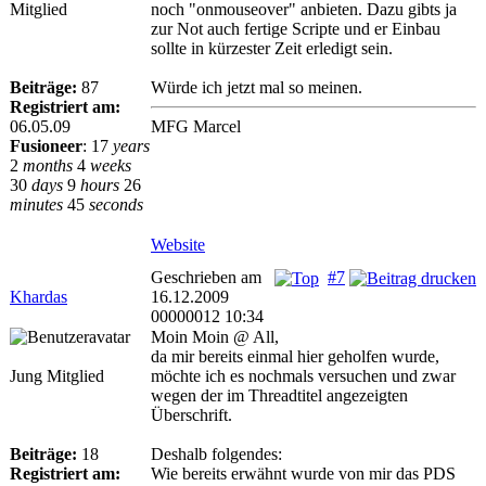
Mitglied
noch "onmouseover" anbieten. Dazu gibts ja
zur Not auch fertige Scripte und er Einbau
sollte in kürzester Zeit erledigt sein.
Beiträge:
87
Würde ich jetzt mal so meinen.
Registriert am:
06.05.09
MFG Marcel
Fusioneer
:
17
years
2
months
4
weeks
30
days
9
hours
26
minutes
45
seconds
Website
Geschrieben am
#7
Khardas
16.12.2009
00000012 10:34
Moin Moin @ All,
da mir bereits einmal hier geholfen wurde,
Jung Mitglied
möchte ich es nochmals versuchen und zwar
wegen der im Threadtitel angezeigten
Überschrift.
Beiträge:
18
Deshalb folgendes:
Registriert am:
Wie bereits erwähnt wurde von mir das PDS