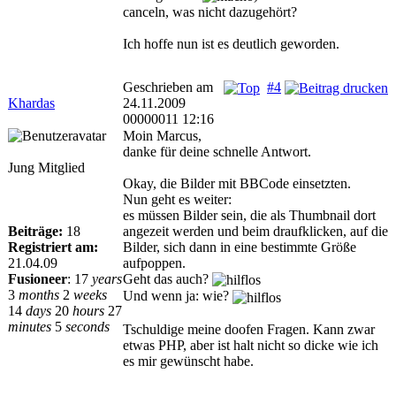
canceln, was nicht dazugehört?
Ich hoffe nun ist es deutlich geworden.
Geschrieben am
#4
Khardas
24.11.2009
00000011 12:16
Moin Marcus,
danke für deine schnelle Antwort.
Jung Mitglied
Okay, die Bilder mit BBCode einsetzten.
Nun geht es weiter:
es müssen Bilder sein, die als Thumbnail dort
Beiträge:
18
angezeit werden und beim draufklicken, auf die
Registriert am:
Bilder, sich dann in eine bestimmte Größe
21.04.09
aufpoppen.
Fusioneer
:
17
years
Geht das auch?
3
months
2
weeks
Und wenn ja: wie?
14
days
20
hours
27
minutes
5
seconds
Tschuldige meine doofen Fragen. Kann zwar
etwas PHP, aber ist halt nicht so dicke wie ich
es mir gewünscht habe.