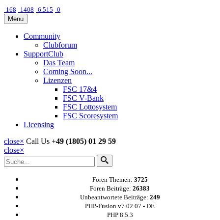
168
1408
6.515
0
Menu
Community
Clubforum
SupportClub
Das Team
Coming Soon...
Lizenzen
FSC 17&4
FSC V-Bank
FSC Lottosystem
FSC Scoresystem
Licensing
close
×
Call Us
+49 (1805) 01 29 59
close
×
Foren Themen:
3725
Foren Beiträge:
26383
Unbeantwortete Beiträge:
249
PHP-Fusion v7.02.07 - DE
PHP 8.5.3