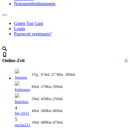
Nutzungsbedingungen
Guten Tag Gast
Login
Passwort vergessen?
Online-Zeit
©
1Tg.: 0:Std.:27:Min.:28Sek.
Septron
8Std.:37Min:39Sek.
klubraum
5Std.:45Min:25Sek.
Harlekin
4
4Std.:36Min:46Sek.
Day2015
5
3Std.:48Min:47Sek.
micha221