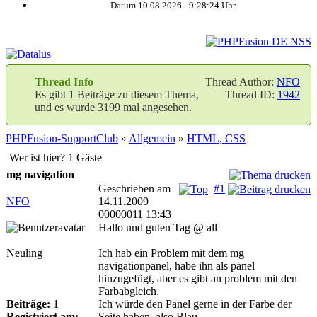
Datum 10.08.2026 -
9:28:24
Uhr
Thread Info
Thread Author:
NFO
Es gibt 1 Beiträge zu diesem Thema,
Thread ID:
1942
und es wurde 3199 mal angesehen.
PHPFusion-SupportClub
»
Allgemein
»
HTML, CSS
Wer ist hier? 1 Gäste
mg navigation
Geschrieben am
#1
NFO
14.11.2009
00000011 13:43
Hallo und guten Tag @ all
Neuling
Ich hab ein Problem mit dem mg
navigationpanel, habe ihn als panel
hinzugefügt, aber es gibt an problem mit den
Farbabgleich.
Beiträge:
1
Ich würde den Panel gerne in der Farbe der
Registriert am:
Seite haben, also Blau.