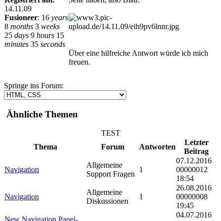
14.11.09
Fusioneer
:
16
years
8
months
3
weeks
25
days
9
hours
15
minutes
35
seconds
Über eine hilfreiche Antwort würde ich mich
freuen.
Springe ins Forum:
Ähnliche Themen
TEST
Letzter
Thema
Forum
Antworten
Beitrag
07.12.2016
Allgemeine
Navigation
1
00000012
Support Fragen
18:54
26.08.2016
Allgemeine
Navigation
1
00000008
Diskussionen
19:45
04.07.2016
New Navigation Panel-