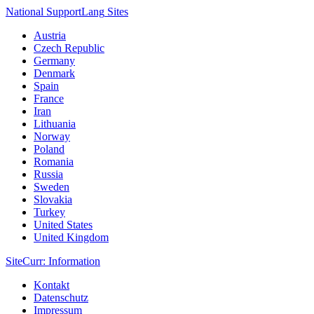
National Support
Lang
Sites
Austria
Czech Republic
Germany
Denmark
Spain
France
Iran
Lithuania
Norway
Poland
Romania
Russia
Sweden
Slovakia
Turkey
United States
United Kingdom
Site
Curr
: Information
Kontakt
Datenschutz
Impressum