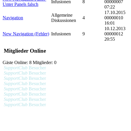
Infusionen
8
00000007
Unter Panels falsch
07:22
17.10.2015
Allgemeine
Navigation
4
00000010
Diskussionen
16:01
10.12.2013
New Navigation (Fehler)
Infusionen
9
00000012
20:55
Mitglieder Online
Gäste Online: 8 Mitglieder: 0
SupportClub
Besucher
SupportClub
Besucher
SupportClub
Besucher
SupportClub
Besucher
SupportClub
Besucher
SupportClub
Besucher
SupportClub
Besucher
SupportClub
Besucher