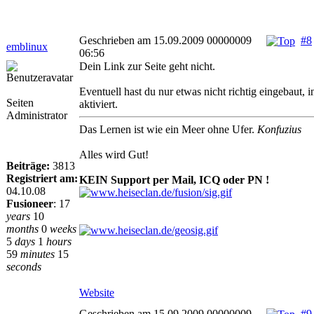
Geschrieben am 15.09.2009 00000009
#8
emblinux
06:56
Dein Link zur Seite geht nicht.
Eventuell hast du nur etwas nicht richtig eingebaut, in
Seiten
aktiviert.
Administrator
Das Lernen ist wie ein Meer ohne Ufer.
Konfuzius
Alles wird Gut!
Beiträge:
3813
Registriert am:
KEIN Support per Mail, ICQ oder PN !
04.10.08
Fusioneer
:
17
years
10
months
0
weeks
5
days
1
hours
59
minutes
15
seconds
Website
Geschrieben am 15.09.2009 00000009
#9