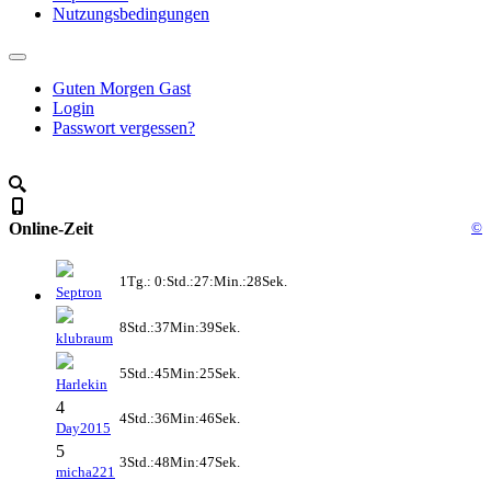
Nutzungsbedingungen
Guten Morgen Gast
Login
Passwort vergessen?
Online-Zeit
©
1Tg.: 0:Std.:27:Min.:28Sek.
Septron
8Std.:37Min:39Sek.
klubraum
5Std.:45Min:25Sek.
Harlekin
4
4Std.:36Min:46Sek.
Day2015
5
3Std.:48Min:47Sek.
micha221