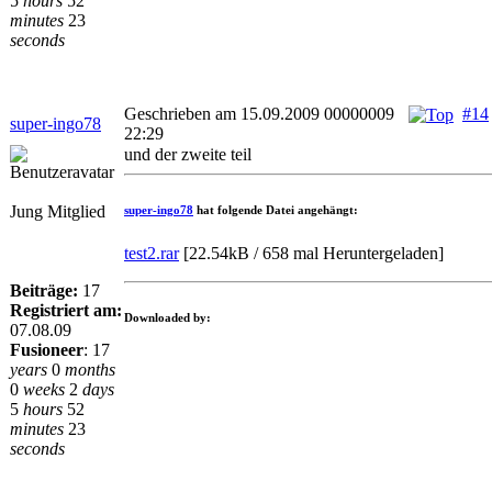
5
hours
52
minutes
23
seconds
Geschrieben am 15.09.2009 00000009
#14
super-ingo78
22:29
und der zweite teil
Jung Mitglied
super-ingo78
hat folgende Datei angehängt:
test2.rar
[
22.54kB / 658 mal Heruntergeladen
]
Beiträge:
17
Registriert am:
Downloaded by:
07.08.09
Fusioneer
:
17
years
0
months
0
weeks
2
days
5
hours
52
minutes
23
seconds