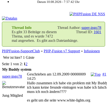
Datum 10.08.2026 -
7:57:43
Uhr
Thread Info
Thread Author:
super-ingo78
Es gibt 33 Beiträge zu diesem
Thread ID:
1601
Thema, und es wurde 7472
mal angesehen. Es gibt auch Dateianhänge.
PHPFusion-SupportClub
»
PHP-Fusion v7 Support
»
Infusionen
Wer ist hier? 1 Gäste
Seite 1 von 2:
1
2
My Buddy system
Geschrieben am 12.09.2009 00000009
#1
super-ingo78
14:25
Hallo zusammen ich habe ein problem mit My Budd
ich kann keine freunde eintragen was habe ich falsc
muss ich noch ändern????
Jung Mitglied
es geht um die seite www.white-lights.org