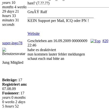
years
10
hast? (7.??.??)
months
4
weeks
29
days
21
GruÃŸ Ralf
hours
33
__________________________________
minutes
31
KEIN Support per Mail, ICQ oder PN !
seconds
Website
Geschrieben am 16.09.2009 00000009
#20
super-ingo78
22:46
habe es deaktiviert
nun kommen lauter fehler meldungen
schaut euch mal bitte an
Jung Mitglied
Beiträge:
17
Registriert am:
07.08.09
Fusioneer
:
17
years
0
months
0
weeks
2
days
5
hours
52