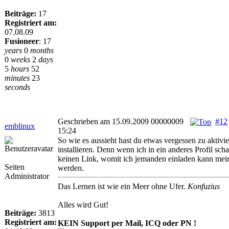
Beiträge:
17
Registriert am:
07.08.09
Fusioneer
:
17
years
0
months
0
weeks
2
days
5
hours
52
minutes
23
seconds
Geschrieben am 15.09.2009 00000009
#12
emblinux
15:24
So wie es aussieht hast du etwas vergessen zu aktivi
installieren. Denn wenn ich in ein anderes Profil scha
keinen Link, womit ich jemanden einladen kann me
Seiten
werden.
Administrator
Das Lernen ist wie ein Meer ohne Ufer.
Konfuzius
Alles wird Gut!
Beiträge:
3813
Registriert am:
KEIN Support per Mail, ICQ oder PN !