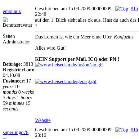
Geschrieben am 15.09.2009 00000009
#15
emblinux
22:48
auf den 1. Blick sieht alles ok aus. Hast du auch das P
?
Seiten
Das Lernen ist wie ein Meer ohne Ufer.
Konfuzius
Administrator
Alles wird Gut!
KEIN Support per Mail, ICQ oder PN !
Beiträge:
3813
Registriert am:
04.10.08
Fusioneer
:
17
years
10
months
0
weeks
5
days
1
hours
59
minutes
15
seconds
Website
Geschrieben am 15.09.2009 00000009
#16
super-ingo78
23:10