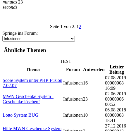
minutes
23
seconds
Seite 1 von 2:
1
2
Springe ins Forum:
Ähnliche Themen
TEST
Letzter
Thema
Forum
Antworten
Beitrag
07.08.2019
Score System unter PHP-Fusion
Infusionen
16
00000008
7.02.07
16:09
02.06.2019
MWN Geschenke System -
Infusionen
23
00000006
Geschenke löschen!
00:52
06.08.2018
Lotto System BUG
Infusionen
10
00000008
18:41
27.12.2016
Hilfe MWN Geschenke System