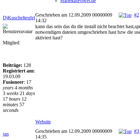
HarlekinPower.de
Geschrieben am 12.09.2009 00000009
#2
DjKuschelteufel
14:32
kann das sein das du die install nicht beachtet hast,sp
notwendigen dateien umgeschrieben hast bzw die user
aktiviert hast?
Mitglied
Beiträge:
128
Registriert am:
19.03.09
Fusioneer
:
17
years
4
months
3
weeks
21
days
17
hours
12
minutes
57
seconds
Website
Geschrieben am 12.09.2009 00000009
#3
jan
14:35