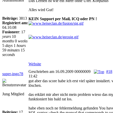
Administrator
Das Lernen ist wie ein Meer ohne Ufer.
Konfuzius
Alles wird Gut!
Beiträge:
3813
KEIN Support per Mail, ICQ oder PN !
Registriert am:
04.10.08
Fusioneer
:
17
years
10
months
0
weeks
5
days
1
hours
59
minutes
15
seconds
Website
Geschrieben am 16.09.2009 00000009
#18
super-ingo78
11:42
gut aber das score habe ich erst viel später instaliert
löschen.
Jung Mitglied
das erklärt mir aber nicht mein problem wieso das m
funktioniert bin bald rat los.
habe eben noch ne fehlermeldung gefunden You have 
Beiträge:
17
SQL syntax; check the manual that corresponds to 