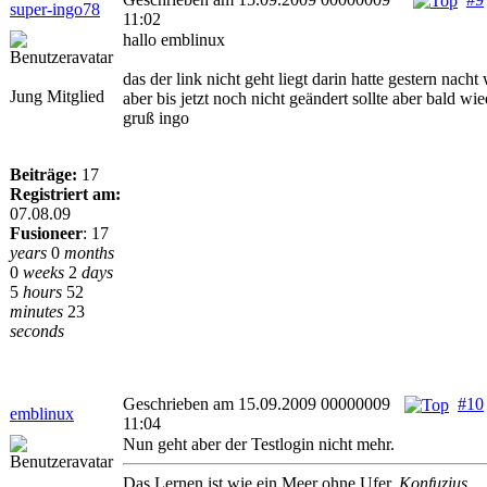
super-ingo78
11:02
hallo emblinux
das der link nicht geht liegt darin hatte gestern nach
Jung Mitglied
aber bis jetzt noch nicht geändert sollte aber bald wi
gruß ingo
Beiträge:
17
Registriert am:
07.08.09
Fusioneer
:
17
years
0
months
0
weeks
2
days
5
hours
52
minutes
23
seconds
Geschrieben am 15.09.2009 00000009
#10
emblinux
11:04
Nun geht aber der Testlogin nicht mehr.
Das Lernen ist wie ein Meer ohne Ufer.
Konfuzius