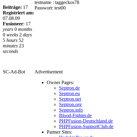
testname : taggeckos78
Beiträge:
17
Passwort: test00
Registriert am:
07.08.09
Fusioneer
:
17
years
0
months
0
weeks
2
days
5
hours
52
minutes
23
seconds
SC-Ad-Bot
Advertisement
Owner Pages:
Septron.de
Septron.eu
Septron.net
Septron.org
Septron.info
Blood-Fighter.de
PHPFusion-Deutschland.de
PHPFusion-SupportClub.de
Partner Sites: