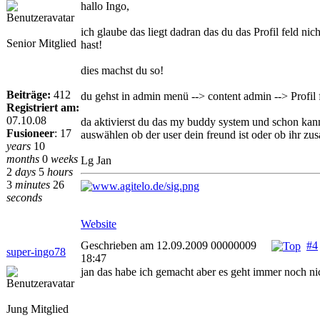
hallo Ingo,
ich glaube das liegt dadran das du das Profil feld nic
Senior Mitglied
hast!
dies machst du so!
Beiträge:
412
du gehst in admin menü --> content admin --> Profil 
Registriert am:
07.10.08
da aktivierst du das my buddy system und schon kann
Fusioneer
:
17
auswählen ob der user dein freund ist oder ob ihr zu
years
10
months
0
weeks
Lg Jan
2
days
5
hours
3
minutes
26
seconds
Website
Geschrieben am 12.09.2009 00000009
#4
super-ingo78
18:47
jan das habe ich gemacht aber es geht immer noch ni
Jung Mitglied