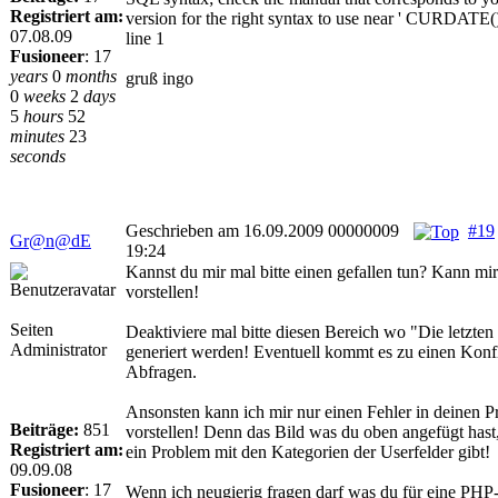
Registriert am:
version for the right syntax to use near ' CURDATE
07.08.09
line 1
Fusioneer
:
17
years
0
months
gruß ingo
0
weeks
2
days
5
hours
52
minutes
23
seconds
Geschrieben am 16.09.2009 00000009
#19
Gr@n@dE
19:24
Kannst du mir mal bitte einen gefallen tun? Kann mi
vorstellen!
Seiten
Deaktiviere mal bitte diesen Bereich wo "Die letzten
Administrator
generiert werden! Eventuell kommt es zu einen Konfl
Abfragen.
Ansonsten kann ich mir nur einen Fehler in deinen Pr
Beiträge:
851
vorstellen! Denn das Bild was du oben angefügt hast, 
Registriert am:
ein Problem mit den Kategorien der Userfelder gibt!
09.09.08
Fusioneer
:
17
Wenn ich neugierig fragen darf was du für eine PHP