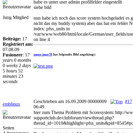
habe es unter user admin profilfelder eingestellt
siehe bild
Jung Mitglied
nun habe ich noch das score system hochgelade( es 
nicht das my buddy system) aber das hat ein fehler 
index: pfss_units in
/var/www/web80/html/locale/German/user_fields/us
Beiträge:
17
on line 4
Registriert am:
07.08.09
Fusioneer
:
17
super-ingo78
hat folgendes Bild angehängt:
years
0
months
0
weeks
2
days
5
hours
52
minutes
23
seconds
Geschrieben am 16.09.2009 00000009
#17
emblinux
06:49
hier zum Thema Problem mit Scoresystem: http://w
supportclub.de/clubforum/viewthread.php?
thread_id=1010&highlight=pfss_units&pid=8545#p
Seiten