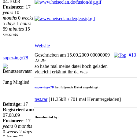
04.10.08
Fusioneer
:
17
years
10
months
0
weeks
5
days
1
hours
59
minutes
15
seconds
Website
Geschrieben am 15.09.2009 00000009
#13
super-ingo78
22:29
so habe mal meine datei hoch geladen
vieleicht erkännt ihr da was
Jung Mitglied
super-ingo78
hat folgende Datei angehängt:
test.rar
[
11.35kB / 701 mal Heruntergeladen
]
Beiträge:
17
Registriert am:
07.08.09
Downloaded by:
Fusioneer
:
17
years
0
months
0
weeks
2
days