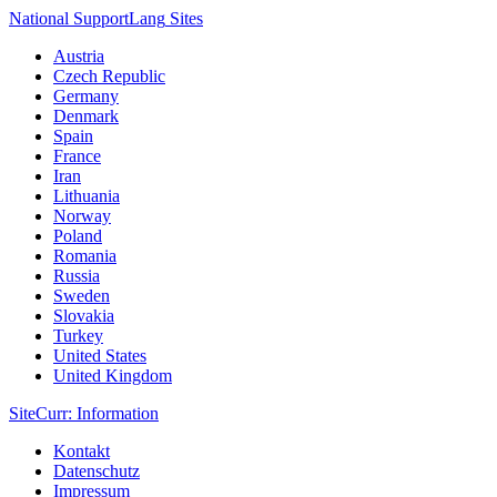
National Support
Lang
Sites
Austria
Czech Republic
Germany
Denmark
Spain
France
Iran
Lithuania
Norway
Poland
Romania
Russia
Sweden
Slovakia
Turkey
United States
United Kingdom
Site
Curr
: Information
Kontakt
Datenschutz
Impressum