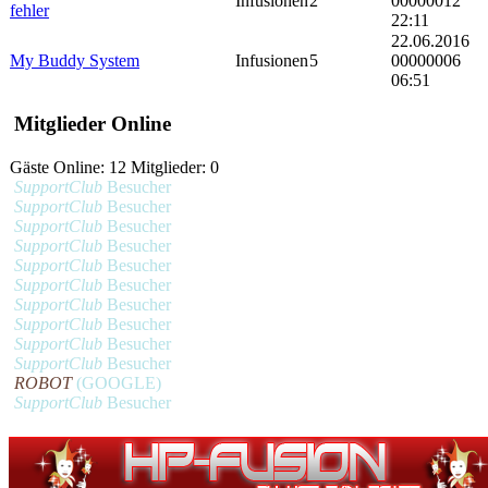
Infusionen
2
00000012
fehler
22:11
22.06.2016
My Buddy System
Infusionen
5
00000006
06:51
Mitglieder Online
Gäste Online: 12 Mitglieder: 0
SupportClub
Besucher
SupportClub
Besucher
SupportClub
Besucher
SupportClub
Besucher
SupportClub
Besucher
SupportClub
Besucher
SupportClub
Besucher
SupportClub
Besucher
SupportClub
Besucher
SupportClub
Besucher
ROBOT
(GOOGLE)
SupportClub
Besucher