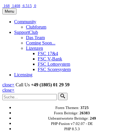
168
1408
6.515
0
Menu
Community
Clubforum
SupportClub
Das Team
Coming Soon...
Lizenzen
FSC 17&4
FSC V-Bank
FSC Lottosystem
FSC Scoresystem
Licensing
close
×
Call Us
+49 (1805) 01 29 59
close
×
Foren Themen:
3725
Foren Beiträge:
26383
Unbeantwortete Beiträge:
249
PHP-Fusion v7.02.07 - DE
PHP 8.5.3