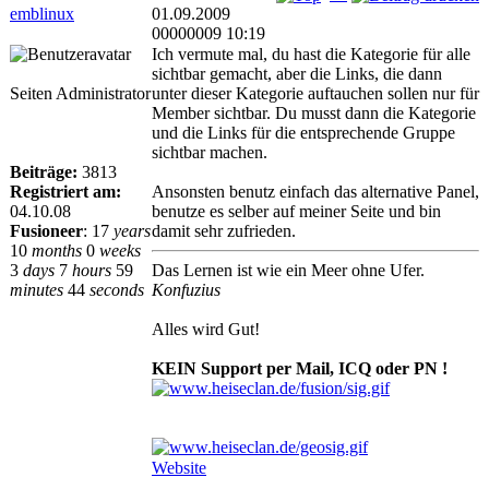
emblinux
01.09.2009
00000009 10:19
Ich vermute mal, du hast die Kategorie für alle
sichtbar gemacht, aber die Links, die dann
Seiten Administrator
unter dieser Kategorie auftauchen sollen nur für
Member sichtbar. Du musst dann die Kategorie
und die Links für die entsprechende Gruppe
sichtbar machen.
Beiträge:
3813
Registriert am:
Ansonsten benutz einfach das alternative Panel,
04.10.08
benutze es selber auf meiner Seite und bin
Fusioneer
:
17
years
damit sehr zufrieden.
10
months
0
weeks
3
days
7
hours
59
Das Lernen ist wie ein Meer ohne Ufer.
minutes
44
seconds
Konfuzius
Alles wird Gut!
KEIN Support per Mail, ICQ oder PN !
Website