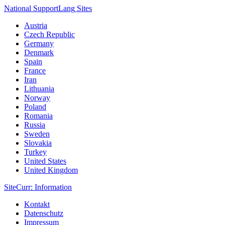
National Support
Lang
Sites
Austria
Czech Republic
Germany
Denmark
Spain
France
Iran
Lithuania
Norway
Poland
Romania
Russia
Sweden
Slovakia
Turkey
United States
United Kingdom
Site
Curr
: Information
Kontakt
Datenschutz
Impressum