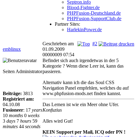
Septron.info
Blood-Fighter.de
PHPFusion-Deutschland.de
PHPFusion-SupportClub.de
Partner Sites:
HarlekinPower.de
Geschrieben am
#2
emblinux
01.09.2009
00000009 07:54
Befindet sich auch irgendetwas in der 5
Kategorie ? Wenn diese Leer ist, kann das
Seiten Administrator
passieren.
Alternativ kann ich die das Soul CSS
Navigation Panel empfehlen, welches du auf
Beiträge:
3813
www.phpfusion-mods.net finden kannst.
Registriert am:
04.10.08
Das Lernen ist wie ein Meer ohne Ufer.
Fusioneer
:
17
years
Konfuzius
10
months
0
weeks
3
days
7
hours
59
Alles wird Gut!
minutes
44
seconds
KEIN Support per Mail, ICQ oder PN !