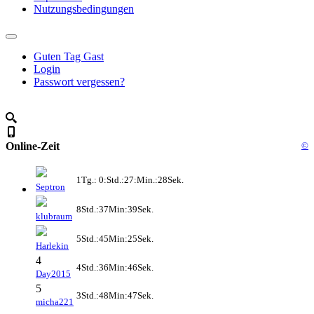
Nutzungsbedingungen
Guten Tag Gast
Login
Passwort vergessen?
Online-Zeit
©
1Tg.: 0:Std.:27:Min.:28Sek.
Septron
8Std.:37Min:39Sek.
klubraum
5Std.:45Min:25Sek.
Harlekin
4
4Std.:36Min:46Sek.
Day2015
5
3Std.:48Min:47Sek.
micha221