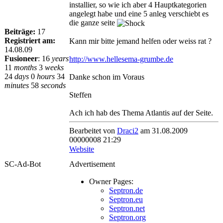
installier, so wie ich aber 4 Hauptkategorien
angelegt habe und eine 5 anleg verschiebt es
die ganze seite
Beiträge:
17
Registriert am:
Kann mir bitte jemand helfen oder weiss rat ?
14.08.09
Fusioneer
:
16
years
http://www.hellesema-grumbe.de
11
months
3
weeks
24
days
0
hours
34
Danke schon im Voraus
minutes
58
seconds
Steffen
Ach ich hab des Thema Atlantis auf der Seite.
Bearbeitet von
Draci2
am 31.08.2009
00000008 21:29
Website
SC-Ad-Bot
Advertisement
Owner Pages:
Septron.de
Septron.eu
Septron.net
Septron.org