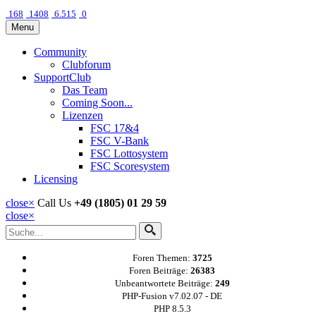
168
1408
6.515
0
Menu
Community
Clubforum
SupportClub
Das Team
Coming Soon...
Lizenzen
FSC 17&4
FSC V-Bank
FSC Lottosystem
FSC Scoresystem
Licensing
close
×
Call Us
+49 (1805) 01 29 59
close
×
Foren Themen:
3725
Foren Beiträge:
26383
Unbeantwortete Beiträge:
249
PHP-Fusion v7.02.07 - DE
PHP 8.5.3