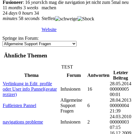
Fusioneer
:
16
years
Ich mag die navigation jet nicht zum 5mal neu
11
months
3
weeks
machen
24
days
0
hours
34
minutes
58
seconds
Steffen
Website
Springe ins Forum:
Ähnliche Themen
TEST
Letzter
Thema
Forum
Antworten
Beitrag
Verlinkung in Edit_profile
28.05.2014
oder User info Pannel(avatar
Infusionen
16
00000005
rezizer)
00:01
Allgemeine
28.04.2013
Fußleisten Pannel
Support
6
00000004
Fragen
21:39
24.03.2010
navigations probleme
Infusionen
2
00000003
07:15
16.12.2009