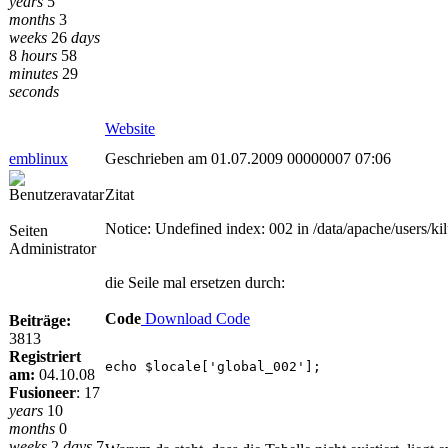
years
5
months
3
weeks
26
days
8
hours
58
minutes
29
seconds
Website
emblinux
Geschrieben am 01.07.2009 00000007 07:06
Zitat
Notice: Undefined index: 002 in /data/apache/users
Seiten
Administrator
die Seile mal ersetzen durch:
Code
Download Code
Beiträge:
3813
Registriert
echo $locale['global_002'];
am:
04.10.08
Fusioneer
:
17
years
10
months
0
weeks
2
days
7