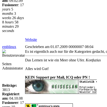
am:
09.02.09
Fusioneer
:
17
years
5
months
3
weeks
26
days
8
hours
58
minutes
29
seconds
Website
emblinux
Geschrieben am 01.07.2009 00000007 08:04
Es ist eigentlich auch nur für die Kategorien gedacht, 
Das Lernen ist wie ein Meer ohne Ufer.
Konfuzius
Seiten
Administrator
Alles wird Gut!
KEIN Support per Mail, ICQ oder PN !
Beiträge:
3813
Registriert
am:
04.10.08
Fusioneer
:
17
years
10