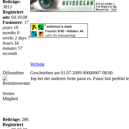
Beiträge:
3813
Registriert
am:
04.10.08
Fusioneer
:
17
years
10
months
0
weeks
2
days
7
hours
34
minutes
57
seconds
Website
DjSusnhine
Geschrieben am 01.07.2009 00000007 08:00
Jop bei der anderen Seite passt es. Funzt fast perfekt 
Senior
Mitglied
Beiträge:
286
Registriert