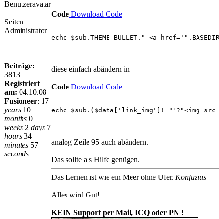
Code
Download Code
Seiten
Administrator
echo $sub.THEME_BULLET." <a href='".BASEDI
Beiträge:
diese einfach abändern in
3813
Registriert
Code
Download Code
am:
04.10.08
Fusioneer
:
17
years
10
echo $sub.($data['link_img']!=""?"<img src
months
0
weeks
2
days
7
hours
34
analog Zeile 95 auch abändern.
minutes
57
seconds
Das sollte als Hilfe genügen.
Das Lernen ist wie ein Meer ohne Ufer.
Konfuzius
Alles wird Gut!
KEIN Support per Mail, ICQ oder PN !