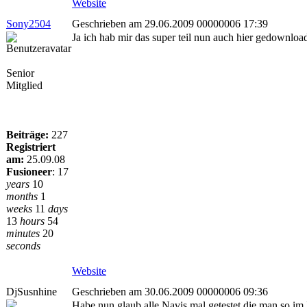
Website
Sony2504
Geschrieben am 29.06.2009 00000006 17:39
Ja ich hab mir das super teil nun auch hier gedownloade
Senior
Mitglied
Beiträge:
227
Registriert
am:
25.09.08
Fusioneer
:
17
years
10
months
1
weeks
11
days
13
hours
54
minutes
20
seconds
Website
DjSusnhine
Geschrieben am 30.06.2009 00000006 09:36
Habe nun glaub alle Navis mal getestet die man so im