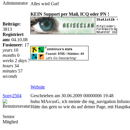
Administrator
Alles wird Gut!
KEIN Support per Mail, ICQ oder PN !
Beiträge:
3813
Registriert
am:
04.10.08
Fusioneer
:
17
years
10
months
0
weeks
2
days
7
hours
34
minutes
57
seconds
Website
Sony2504
Geschrieben am 30.06.2009 00000006 19:48
huhu MArcusG, ich meinte die mg_navigation Infusio
Hätte das gern so wie du auf deiner Page, mit Hauptk
Senior
Mitglied