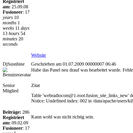
Registriert
am:
25.09.08
Fusioneer
:
17
years
10
months
1
weeks
11
days
13
hours
54
minutes
20
seconds
Website
DjSusnhine
Geschrieben am 01.07.2009 00000007 06:46
Habe das Panel neu drauf was bearbeitet wurde. Fehl
Senior
Zitat
Mitglied
Table 'webradiocom@1-root.fusion_site_links_new' do
Notice: Undefined index: 002 in /data/apache/users
Beiträge:
286
Kann wohl was nicht richtig sein.
Registriert
am:
09.02.09
Fusioneer
:
17