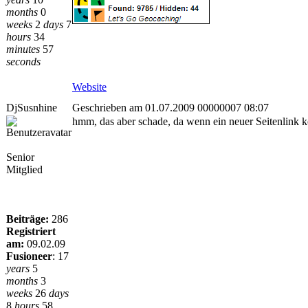
months
0
weeks
2
days
7
hours
34
minutes
57
seconds
Website
DjSusnhine
Geschrieben am 01.07.2009 00000007 08:07
hmm, das aber schade, da wenn ein neuer Seitenlink 
Senior
Mitglied
Beiträge:
286
Registriert
am:
09.02.09
Fusioneer
:
17
years
5
months
3
weeks
26
days
8
hours
58