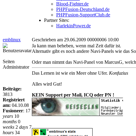
Blood-Fighter.de
PHPFusion-Deutschland.de
PHPFusion-SupportClub.de
Partner Sites:
HarlekinPower.de
emblinux
Geschrieben am 29.06.2009 00000006 10:00
Ja kann man beheben, wenn mal Zeit dafür ist.
Alternativ gibt es noch andere Navi-Panels wie das
Seiten
Oder man nimmt das Navi-Panel von MarcusG, welches
Administrator
Das Lernen ist wie ein Meer ohne Ufer.
Konfuzius
Alles wird Gut!
Beiträge:
3813
KEIN Support per Mail, ICQ oder PN !
Registriert
am:
04.10.08
Fusioneer
:
17
years
10
months
0
weeks
2
days
7
hours
34