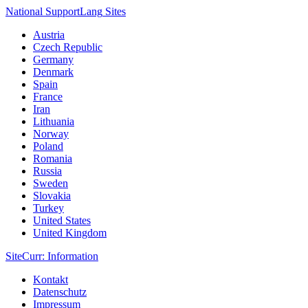
National Support
Lang
Sites
Austria
Czech Republic
Germany
Denmark
Spain
France
Iran
Lithuania
Norway
Poland
Romania
Russia
Sweden
Slovakia
Turkey
United States
United Kingdom
Site
Curr
: Information
Kontakt
Datenschutz
Impressum