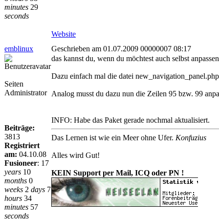
minutes
29
seconds
Website
emblinux
Geschrieben am 01.07.2009 00000007 08:17
das kannst du, wenn du möchtest auch selbst anpassen
Dazu einfach mal die datei new_navigation_panel.php ö
Seiten
Administrator
Analog musst du dazu nun die Zeilen 95 bzw. 99 anpa
INFO: Habe das Paket gerade nochmal aktualisiert.
Beiträge:
3813
Das Lernen ist wie ein Meer ohne Ufer.
Konfuzius
Registriert
am:
04.10.08
Alles wird Gut!
Fusioneer
:
17
years
10
KEIN Support per Mail, ICQ oder PN !
months
0
weeks
2
days
7
hours
34
minutes
57
seconds