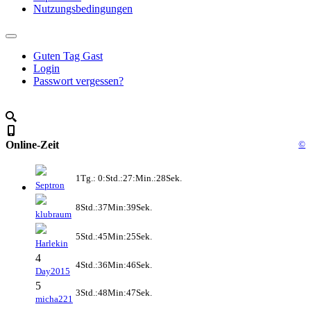
Nutzungsbedingungen
Guten Tag Gast
Login
Passwort vergessen?
Online-Zeit
©
1Tg.: 0:Std.:27:Min.:28Sek.
Septron
8Std.:37Min:39Sek.
klubraum
5Std.:45Min:25Sek.
Harlekin
4
4Std.:36Min:46Sek.
Day2015
5
3Std.:48Min:47Sek.
micha221