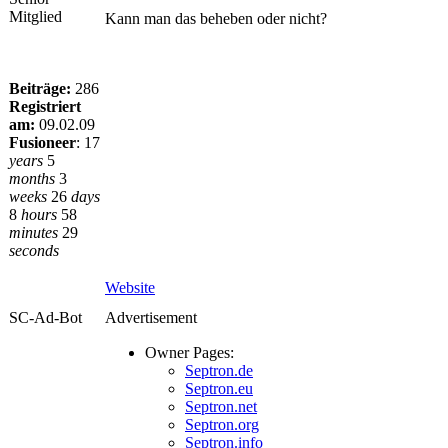
Mitglied
Kann man das beheben oder nicht?
Beiträge:
286
Registriert
am:
09.02.09
Fusioneer
:
17
years
5
months
3
weeks
26
days
8
hours
58
minutes
29
seconds
Website
SC-Ad-Bot
Advertisement
Owner Pages:
Septron.de
Septron.eu
Septron.net
Septron.org
Septron.info