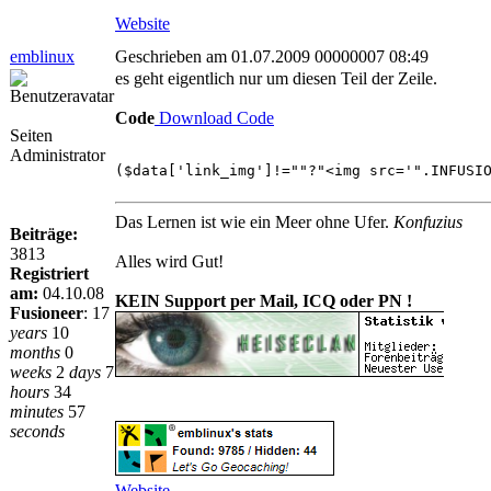
Website
emblinux
Geschrieben am 01.07.2009 00000007 08:49
es geht eigentlich nur um diesen Teil der Zeile.
Code
Download Code
Seiten
Administrator
($data['link_img']!=""?"<img src='".INFUSI
Das Lernen ist wie ein Meer ohne Ufer.
Konfuzius
Beiträge:
3813
Alles wird Gut!
Registriert
am:
04.10.08
KEIN Support per Mail, ICQ oder PN !
Fusioneer
:
17
years
10
months
0
weeks
2
days
7
hours
34
minutes
57
seconds
Website