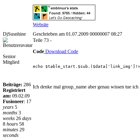
Website
DjSusnhine
Geschrieben am 01.07.2009 00000007 08:27
Teile 73 -
Code
Download Code
Senior
Mitglied
echo $table_start.$sub.($data['link_img']!
Beiträge:
286
Ich denke mal group_name aber genau wissen tue ich in
Registriert
am:
09.02.09
Fusioneer
:
17
years
5
months
3
weeks
26
days
8
hours
58
minutes
29
seconds