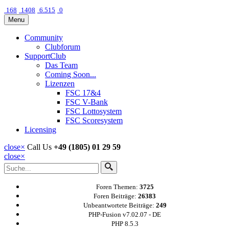
168
1408
6.515
0
Menu
Community
Clubforum
SupportClub
Das Team
Coming Soon...
Lizenzen
FSC 17&4
FSC V-Bank
FSC Lottosystem
FSC Scoresystem
Licensing
close
×
Call Us
+49 (1805) 01 29 59
close
×
Foren Themen:
3725
Foren Beiträge:
26383
Unbeantwortete Beiträge:
249
PHP-Fusion v7.02.07 - DE
PHP 8.5.3