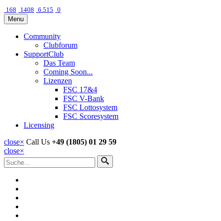
168
1408
6.515
0
Menu
Community
Clubforum
SupportClub
Das Team
Coming Soon...
Lizenzen
FSC 17&4
FSC V-Bank
FSC Lottosystem
FSC Scoresystem
Licensing
close
×
Call Us
+49 (1805) 01 29 59
close
×