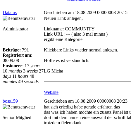
Datalus
Geschrieben am 18.08.2009 00000008 20:15
Neuen Link anlegen,
Administrator
Linkname: COMMUNITY
Link URL: --- ( also 3 mal minus )
ergibt eine Kategorie
Beiträge:
791
Klickbare Links wieder normal anlegen.
Registriert am:
08.09.08
Hoffe es ist verständlich.
Fusioneer
:
17
years
10
months
3
weeks
27
LG Micha
days
11
hours
48
minutes
49
seconds
Website
boss159
Geschrieben am 18.08.2009 00000008 20:23
hat sich erledigt habe gerade erfahren das
das was ich haben möchte ein zusatz Panel ist 
Senior Mitglied
dort mit dem namen eine auswahl der schrift fa
trotzdem fielen dank