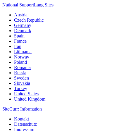
National Support
Lang
Sites
Austria
Czech Republic
Germany
Denmark
Spain
France
Iran
Lithuania
Norway
Poland
Romania
Russia
Sweden
Slovakia
Turkey
United States
United Kingdom
Site
Curr
: Information
Kontakt
Datenschutz
Impressum