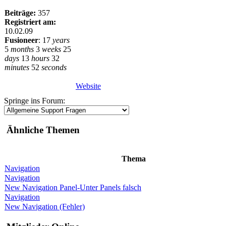
Beiträge:
357
Registriert am:
10.02.09
Fusioneer
:
17
years
5
months
3
weeks
25
days
13
hours
32
minutes
52
seconds
Website
Springe ins Forum:
Ähnliche Themen
Thema
Navigation
Navigation
New Navigation Panel-Unter Panels falsch
Navigation
New Navigation (Fehler)