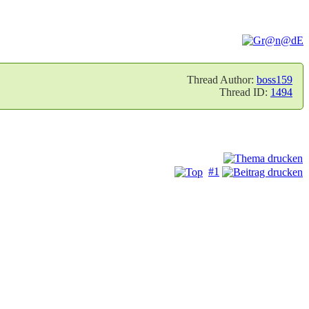
Thread Author:
boss159
Thread ID:
1494
#1