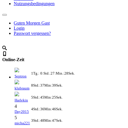
Nutzungsbedingungen
Guten Morgen Gast
Login
Passwort vergessen?
Online-Zeit
1Tg.: 0:Std.:27:Min.:28Sek.
Septron
8Std.:37Min:39Sek.
klubraum
5Std.:45Min:25Sek.
Harlekin
4
4Std.:36Min:46Sek.
Day2015
5
3Std.:48Min:47Sek.
micha221