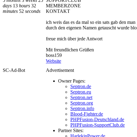
5
months
3
weeks
25
SUPPORTCLUB
days
13
hours
32
MEMBERZONE
minutes
52
seconds
KONTAKT
ich weis das es da mal so ein sats gab den man
durch den eigenen Namen getauscht wurde blos
freue mich über jede Antwort
Mit freundlichen Grüßen
boss159
Website
SC-Ad-Bot
Advertisement
Owner Pages:
Septron.de
Septron.eu
Septron.net
Septron.org
Septron.info
Blood-Fighter.de
PHPFusion-Deutschland.de
PHPFusion-SupportClub.de
Partner Sites:
HarlekinPower.de