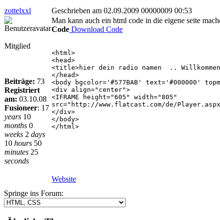
zottelxxl
Geschrieben am 02.09.2009 00000009 00:53
Man kann auch ein html code in die eigene seite machen
Code
Download Code
Mitglied
<html>
<head>
<title>hier dein radio namen .. Willkommen
</head>
Beiträge:
73
<body bgcolor='#577BAB' text='#000000' top
Registriert
<div align="center">
<IFRAME height="605" width="805"
am:
03.10.08
src="http://www.flatcast.com/de/Player.asp
Fusioneer
:
17
</div>
years
10
</body>
months
0
</html>
weeks
2
days
10
hours
50
minutes
25
seconds
Website
Springe ins Forum: