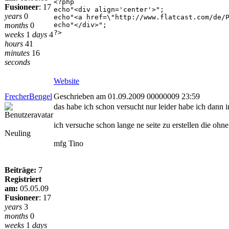
<?php
Fusioneer
:
17
echo"<div align='center'>";
years
0
echo"<a href=\"http://www.flatcast.com/de/
months
0
echo"</div>";
?>
weeks
1
days
4
hours
41
minutes
16
seconds
Website
FrecherBengel
Geschrieben am 01.09.2009 00000009 23:59
das habe ich schon versucht nur leider habe ich dann 
ich versuche schon lange ne seite zu erstellen die ohn
Neuling
mfg Tino
Beiträge:
7
Registriert
am:
05.05.09
Fusioneer
:
17
years
3
months
0
weeks
1
days