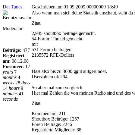
Dat Tunes
Geschrieben am 01.09.2009 00000009 18:49
Also wenn man sich deine Statistik anschaut, steht da 
Zitat
Moderator
2,945 shoutbox beiträge gemacht.
54 Forum Thread gemacht.
mit
531 Forum beiträgen
Beiträge:
477
2135572 RFE-Dollers
Registriert
am:
08.12.08
Fusioneer
:
17
Hast also bis zu 3000 ggut aufgerundet.
years
7
Userzahlen ok 294.
months
4
weeks
28
days
So aber mal zum vergleich.
14
hours
9
Hier mal Zahlen die von meinen Radio sind und des w
minutes
41
seconds
Zitat
Kommentare: 211
Shoutbox Beiträge: 1257
Foren Beiträge: 2246
Registrierte Mitglieder: 88