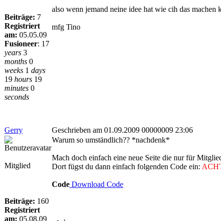
also wenn jemand neine idee hat wie cih das machen 
Beiträge:
7
Registriert
mfg Tino
am:
05.05.09
Fusioneer
:
17
years
3
months
0
weeks
1
days
19
hours
19
minutes
0
seconds
Gerry
Geschrieben am 01.09.2009 00000009 23:06
Warum so umständlich?? *nachdenk*
Mach doch einfach eine neue Seite die nur für Mitglied
Mitglied
Dort fügst du dann einfach folgenden Code ein:
ACH
Code
Download Code
Beiträge:
160
Registriert
am:
05.08.09