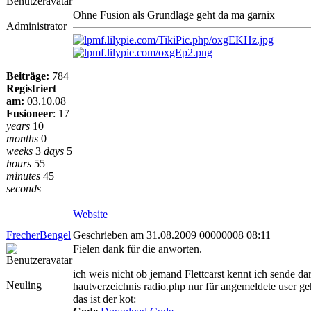
Ohne Fusion als Grundlage geht da ma garnix
Administrator
Beiträge:
784
Registriert
am:
03.10.08
Fusioneer
:
17
years
10
months
0
weeks
3
days
5
hours
55
minutes
45
seconds
Website
FrecherBengel
Geschrieben am 31.08.2009 00000008 08:11
Fielen dank für die anworten.
ich weis nicht ob jemand Flettcarst kennt ich sende dar
Neuling
hautverzeichnis radio.php nur für angemeldete user ge
das ist der kot: