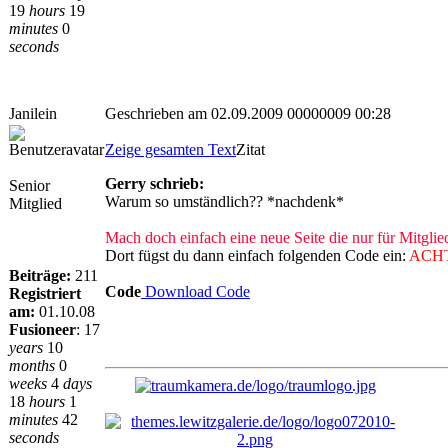
19
hours
19
minutes
0
seconds
Janilein
Geschrieben am 02.09.2009 00000009 00:28
Zeige gesamten Text
Zitat
Gerry schrieb:
Senior
Warum so umständlich?? *nachdenk*
Mitglied
Mach doch einfach eine neue Seite die nur für Mitglied
Dort fügst du dann einfach folgenden Code ein:
ACH
Beiträge:
211
Code
Download Code
Registriert
am:
01.10.08
Fusioneer
:
17
years
10
months
0
<?php
weeks
4
days
echo"<div align='center'>";
echo"<a href=\"http://www.flatcast.com/de/
18
hours
1
echo"</div>";
minutes
42
?>
seconds