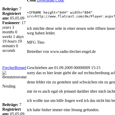
Code
Download Code
Beiträge:
7
<IFRAME height="644" width="804"
Registriert
src=http://www.flatcast.com/de/Player.aspx
am:
05.05.09
Fusioneer
:
17
years
3
ich möchte diese seite in einer neuen seite öffnen las
months
0
weg haben leider.
weeks
1
days
19
hours
19
MFG Tino
minutes
0
seconds
Betreiber von www.radio-frecher-engel.de
FrecherBengel
Geschrieben am 01.09.2009 00000009 15:15
sorry das es hier leute giebt die auf rechtschreibung 
denn fehler ein zu gestehen und schwächen ein zu gest
Neuling
mir ist es auch egal ob jemand darüber über mich lach
ich wollte nur um hilfe fragen weil ich das nicht hin 
Beiträge:
7
Registriert
ich habe bisher immer eine lösung gefunden.
am:
05.05.09