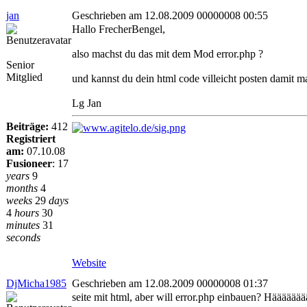
jan
Geschrieben am 12.08.2009 00000008 00:55
Hallo FrecherBengel,
also machst du das mit dem Mod error.php ?
Senior
Mitglied
und kannst du dein html code villeicht posten damit m
Lg Jan
Beiträge:
412
Registriert
am:
07.10.08
Fusioneer
:
17
years
9
months
4
weeks
29
days
4
hours
30
minutes
31
seconds
Website
DjMicha1985
Geschrieben am 12.08.2009 00000008 01:37
seite mit html, aber will error.php einbauen? Hääääää