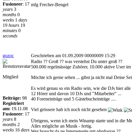
Fusioneer
:
17
mfg Frecher-Bengel
years
3
months
0
weeks
1
days
19
hours
19
minutes
0
seconds
gozoc
Geschrieben am 01.09.2009 00000009 15:29
Radio ?? Groß ?? was verstehst Du unter groß ??
500.000 regelmässige Zuhörer, 10.000 aktive User im
Mitglied
Möchte ich gerne sehen ... gibst ja nicht mal Deine Sei
Es wird genau so ein Radio sein, wie die DJs hier alle
12 Hörer und davon 10 DJs und "Mitarbeiter" ...
Beiträge:
98
40 Foreneinträge und 5 Gästebucheinträge ....
Registriert
am:
19.11.08
Viel grössere hab ich noch nicht gesehen
Fusioneer
:
17
years
8
Übrigens, wenn ich mein Winamp starte und in die Me
months
2
Alles mögliche an Musik - fertig.
weeks
16
days
Wer braucht da ne Internetseite mit phpfusion ??