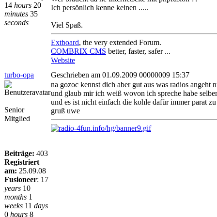
14
hours
20
Ich persönlich kenne keinen .....
minutes
35
seconds
Viel Spaß.
Extboard
, the very extended Forum.
COMBRIX CMS
better, faster, safer ...
Website
turbo-opa
Geschrieben am 01.09.2009 00000009 15:37
na gozoc kennst dich aber gut aus was radios angeht nur
und glaub mir ich weiß wovon ich spreche habe selber 
und es ist nicht einfach die kohle dafür immer parat zu
Senior
gruß uwe
Mitglied
Beiträge:
403
Registriert
am:
25.09.08
Fusioneer
:
17
years
10
months
1
weeks
11
days
0
hours
8