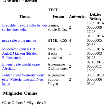
Ähnliche Themen
TEST
Letzter
Thema
Forum
Antworten
Beitrag
18.09.2016
Breuchte ma eure hilfe bei der
Games,
2
00000009
suche einer seite
Spiele & Co.
17:23
31.05.2016
neue seite ohne menue
HTML, CSS
4
00000005
09:38
Moderator kann NUR
MODS &
26.03.2016
AutoDJ kicken (für den
Hacks
1
00000003
Radiostatus)
vorstellen
01:23
02.11.2015
Eigene Seite macht keine
Allgemeine
2
00000011
Absätze.
Diskussionen
19:09
Fehler Diese Webseite weist
Allgemeine
30.06.2014
eine Weiterleitung auf. Neu
Support
2
00000006
laden
Fragen
03:49
Mitglieder Online
Gäste Online: 5 Mitglieder: 0