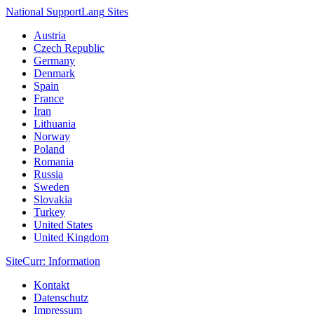
National Support
Lang
Sites
Austria
Czech Republic
Germany
Denmark
Spain
France
Iran
Lithuania
Norway
Poland
Romania
Russia
Sweden
Slovakia
Turkey
United States
United Kingdom
Site
Curr
: Information
Kontakt
Datenschutz
Impressum