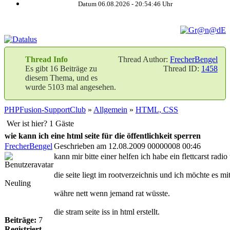
Datum 06.08.2026 -
20:54:47
Uhr
Thread Info
Thread Author:
FrecherBengel
Es gibt 16 Beiträge zu
Thread ID:
1458
diesem Thema, und es
wurde 5103 mal angesehen.
PHPFusion-SupportClub
»
Allgemein
»
HTML, CSS
Wer ist hier? 1 Gäste
wie kann ich eine html seite für die öffentlichkeit sperren
FrecherBengel
Geschrieben am 12.08.2009 00000008 00:46
kann mir bitte einer helfen ich habe ein flettcarst radi
die seite liegt im rootverzeichnis und ich möchte es m
Neuling
währe nett wenn jemand rat wüsste.
die stram seite iss in html erstellt.
Beiträge:
7
Registriert