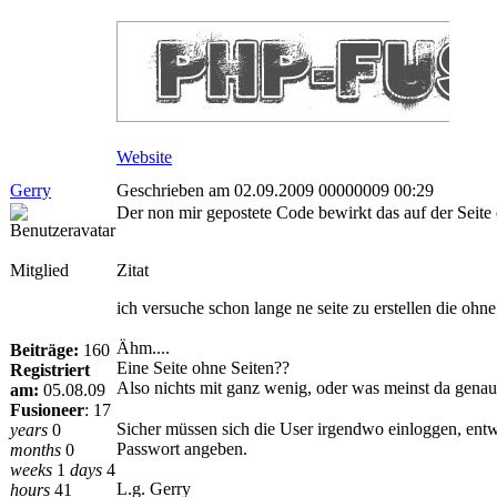
Website
Gerry
Geschrieben am 02.09.2009 00000009 00:29
Der non mir gepostete Code bewirkt das auf der Seite 
Mitglied
Zitat
ich versuche schon lange ne seite zu erstellen die ohn
Ähm....
Beiträge:
160
Eine Seite ohne Seiten??
Registriert
Also nichts mit ganz wenig, oder was meinst da gena
am:
05.08.09
Fusioneer
:
17
Sicher müssen sich die User irgendwo einloggen, entw
years
0
Passwort angeben.
months
0
weeks
1
days
4
L.g. Gerry
hours
41