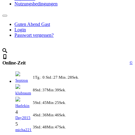
Nutzungsbedingungen
Guten Abend Gast
Login
Passwort vergessen?
Online-Zeit
©
1Tg.: 0:Std.:27:Min.:28Sek.
Septron
8Std.:37Min:39Sek.
klubraum
5Std.:45Min:25Sek.
Harlekin
4
4Std.:36Min:46Sek.
Day2015
5
3Std.:48Min:47Sek.
micha221