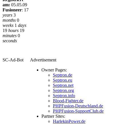
am:
05.05.09
Fusioneer
:
17
years
3
months
0
weeks
1
days
19
hours
19
minutes
0
seconds
SC-Ad-Bot
Advertisement
Owner Pages:
Septron.de
Septron.eu
Septron.net
Septron.org
Septron.info
Blood-Fighter.de
PHPFusion-Deutschland.de
PHPFusion-SupportClub.de
Partner Sites:
HarlekinPower.de