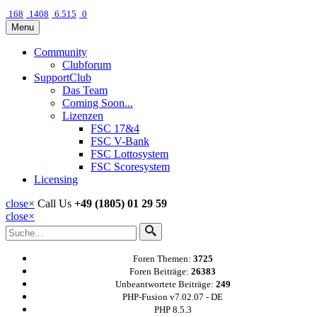
168
1408
6.515
0
Menu
Community
Clubforum
SupportClub
Das Team
Coming Soon...
Lizenzen
FSC 17&4
FSC V-Bank
FSC Lottosystem
FSC Scoresystem
Licensing
close
×
Call Us
+49 (1805) 01 29 59
close
×
Foren Themen:
3725
Foren Beiträge:
26383
Unbeantwortete Beiträge:
249
PHP-Fusion v7.02.07 - DE
PHP 8.5.3