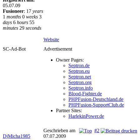
05.07.09
Fusioneer
:
17
years
1
months
0
weeks
3
days
6
hours
55
minutes
29
seconds
Website
SC-Ad-Bot
Advertisement
Owner Pages:
Septron.de
Septron.eu
Septron.net
Septron.org
Septron.info
Blood-Fighter.de
PHPFusion-Deutschland.de
PHPFusion-SupportClub.de
Partner Sites:
HarlekinPower.de
Geschrieben am
#2
DjMicha1985
07.07.2009