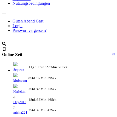
Nutzungsbedingungen
Guten Abend Gast
Login
Passwort vergessen?
Online-Zeit
©
1Tg.: 0:Std.:27:Min.:28Sek.
Septron
8Std.:37Min:39Sek.
klubraum
5Std.:45Min:25Sek.
Harlekin
4
4Std.:36Min:46Sek.
Day2015
5
3Std.:48Min:47Sek.
micha221