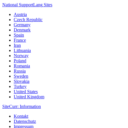
National Support
Lang
Sites
Austria
Czech Republic
Germany
Denmark
Spain
France
Iran
Lithuania
Norway
Poland
Romania
Russia
Sweden
Slovakia
Turkey
United States
United Kingdom
Site
Curr
: Information
Kontakt
Datenschutz
Impressum