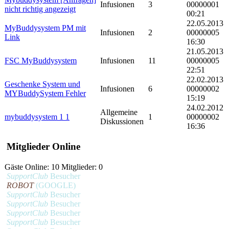
Infusionen
3
00000001
nicht richtig angezeigt
00:21
22.05.2013
MyBuddysystem PM mit
Infusionen
2
00000005
Link
16:30
21.05.2013
FSC MyBuddysystem
Infusionen
11
00000005
22:51
22.02.2013
Geschenke System und
Infusionen
6
00000002
MYBuddySystem Fehler
15:19
24.02.2012
Allgemeine
mybuddysystem 1 1
1
00000002
Diskussionen
16:36
Mitglieder Online
Gäste Online: 10 Mitglieder: 0
SupportClub
Besucher
ROBOT
(GOOGLE)
SupportClub
Besucher
SupportClub
Besucher
SupportClub
Besucher
SupportClub
Besucher