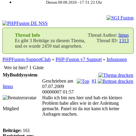
Datum 08.08.2026 -
17:51:23
Uhr
Thread Info
Thread Author:
limus
Es gibt 3 Beiträge zu diesem Thema,
Thread ID:
1313
und es wurde 2459 mal angesehen.
PHPFusion-SupportClub
»
PHP-Fusion v7 Support
»
Infusionen
Wer ist hier? 1 Gäste
MyBuddysystem
Geschrieben am
#1
limus
07.07.2009
00000007 01:57
Hallo ich bin neu hier und hab ein kleines
Problem habe alles wie in der Anleitung
Mitglied
gemacht. Panel ist da nur kann ich keine
Anfragen machen.
Beiträge:
161
Registriert am: