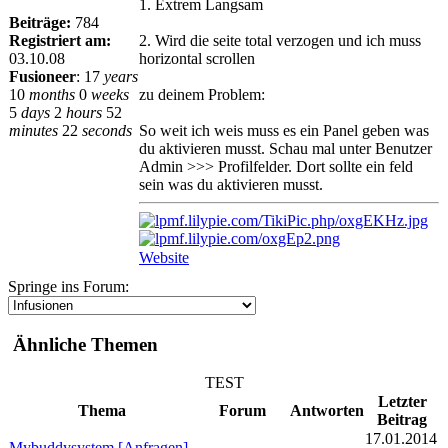
1. Extrem Langsam
Beiträge:
784
Registriert am:
2. Wird die seite total verzogen und ich muss
03.10.08
horizontal scrollen
Fusioneer
:
17
years
10
months
0
weeks
zu deinem Problem:
5
days
2
hours
52
minutes
22
seconds
So weit ich weis muss es ein Panel geben was
du aktivieren musst. Schau mal unter Benutzer
Admin >>> Profilfelder. Dort sollte ein feld
sein was du aktivieren musst.
Website
Springe ins Forum:
Ähnliche Themen
TEST
Letzter
Thema
Forum
Antworten
Beitrag
17.01.2014
Mybuddysystem [Anfragen]