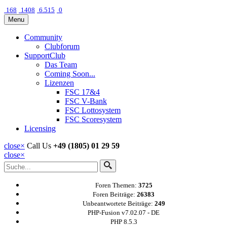
168
1408
6.515
0
Menu
Community
Clubforum
SupportClub
Das Team
Coming Soon...
Lizenzen
FSC 17&4
FSC V-Bank
FSC Lottosystem
FSC Scoresystem
Licensing
close
×
Call Us
+49 (1805) 01 29 59
close
×
Foren Themen:
3725
Foren Beiträge:
26383
Unbeantwortete Beiträge:
249
PHP-Fusion v7.02.07 - DE
PHP 8.5.3