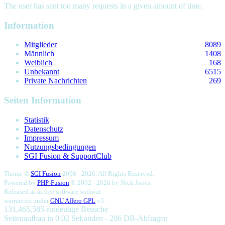
The user has sent too many requests in a given amount of time.
Information
Mitglieder
8089
Männlich
1408
Weiblich
168
Unbekannt
6515
Private Nachrichten
269
Seiten Information
Statistik
Datenschutz
Impressum
Nutzungsbedingungen
SGI Fusion & SupportClub
.
Theme ©
SGI Fusion
2008 - 2026. All Rights Reserved
Powered by
PHP-Fusion
© 2002 - 2026 by
Nick Jones.
Released as as free software without
warranties under
GNU Affero GPL
v3.
131,465,585 eindeutige Besuche
Seitenaufbau in 0.02 Sekunden - 206 DB-Abfragen