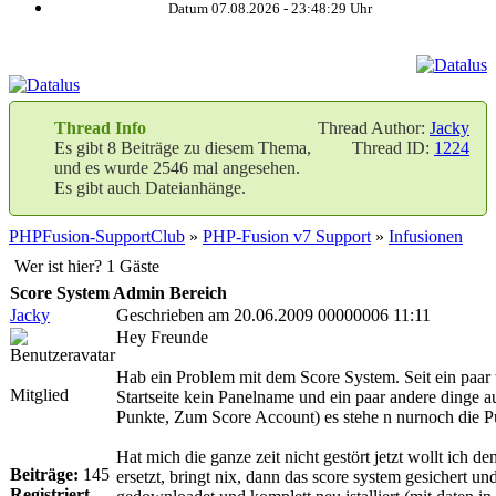
Datum 07.08.2026 -
23:48:30
Uhr
Thread Info
Thread Author:
Jacky
Es gibt 8 Beiträge zu diesem Thema,
Thread ID:
1224
und es wurde 2546 mal angesehen.
Es gibt auch Dateianhänge.
PHPFusion-SupportClub
»
PHP-Fusion v7 Support
»
Infusionen
Wer ist hier? 1 Gäste
Score System Admin Bereich
Jacky
Geschrieben am 20.06.2009 00000006 11:11
Hey Freunde
Hab ein Problem mit dem Score System. Seit ein paar
Mitglied
Startseite kein Panelname und ein paar andere dinge 
Punkte, Zum Score Account) es stehe n nurnoch die P
Hat mich die ganze zeit nicht gestört jetzt wollt ich d
Beiträge:
145
ersetzt, bringt nix, dann das score system gesichert und
Registriert