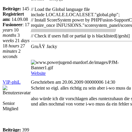
Beiträge:
145
// Load the Global language file
Registriert
include LOCALE.LOCALESET."global.php";
am:
14.09.08
// Install ScoreSystem power by PHPFusion-SupportClub.d
Fusioneer
:
17
require_once INFUSIONS."scoresystem_panel/scores
years
10
////////////////////////////////////////////////////////////////////////
months
3
// Check if users full or partial ip is blacklisted[/geshi]
weeks
21
days
18
hours
27
GruÃŸ Jacky
minutes
2
seconds
Website
VIP-phiL
Geschrieben am 20.06.2009 00000006 14:30
Scheint so eigl. alles richtig zu sein aber i-wo muss da 
also würde ich dir vorschlagen alles runterzuhaun die
Senior
und alles nochmal von vorne i-wo muss da ein fehler 
Mitglied
Beiträge:
399