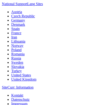
National Support
Lang
Sites
Austria
Czech Republic
Germany
Denmark
Spain
France
Iran
Lithuania
Norway
Poland
Romania
Russia
Sweden
Slovakia
Turkey
United States
United Kingdom
Site
Curr
: Information
Kontakt
Datenschutz
Impressum