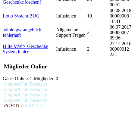
Geschenke löschen!
00:52
06.08.2018
Lotto System BUG
Infusionen
10
00000008
18:41
06.07.2017
admin pw angeblich
Allgemeine
2
00000007
fehlerhaft
Support Fragen
09:36
27.12.2016
Hilfe MWN Geschenke
Infusionen
2
00000012
System fehler
22:11
Mitglieder Online
Gäste Online: 5 Mitglieder: 0
SupportClub
Besucher
SupportClub
Besucher
SupportClub
Besucher
SupportClub
Besucher
ROBOT
(GOOGLE)