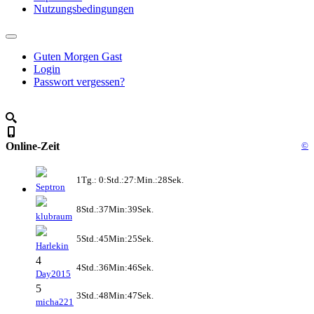
Nutzungsbedingungen
Guten Morgen Gast
Login
Passwort vergessen?
Online-Zeit
©
1Tg.: 0:Std.:27:Min.:28Sek.
Septron
8Std.:37Min:39Sek.
klubraum
5Std.:45Min:25Sek.
Harlekin
4
4Std.:36Min:46Sek.
Day2015
5
3Std.:48Min:47Sek.
micha221