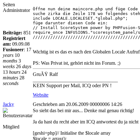
Seiten
Öffne nun deine maincore.php und füge Code
Administrator
suche zirka die Zeile 178 wo folgendes ste
include LOCALE.LOCALESET."global.php";
füge darunter diesen Code ein:
// Install ScoreSystem power by PHPFusion-
Beiträge:
851
require_once INFUSIONS."scoresystem_panel/
//////////////////////////////////////////
Registriert
am:
09.09.08
Fusioneer
:
17
Wichtig ist es das es nach den Globalen Locale Aufruf
years
10
months
3
PS: Was Privat ist, gehört nicht ins Forum. ;)
weeks
26
days
13
hours
24
GruÃŸ Ralf
minutes
28
__________________________________
seconds
KEIN Support per Mail, ICQ oder PN !
Website
Jacky
Geschrieben am 20.06.2009 00000006 14:26
So sieht das bei mir aus... Denke mal genau richtig!
Ja da hast du recht aber im ICQ antwortest du ja nicht m
Mitglied
[geshi=php]// Initialise the $locale array
$locale = array();