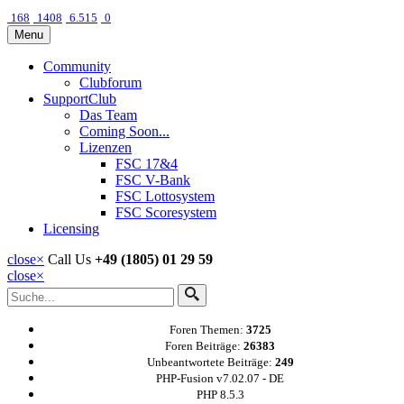
168
1408
6.515
0
Menu
Community
Clubforum
SupportClub
Das Team
Coming Soon...
Lizenzen
FSC 17&4
FSC V-Bank
FSC Lottosystem
FSC Scoresystem
Licensing
close
×
Call Us
+49 (1805) 01 29 59
close
×
Foren Themen:
3725
Foren Beiträge:
26383
Unbeantwortete Beiträge:
249
PHP-Fusion v7.02.07 - DE
PHP 8.5.3