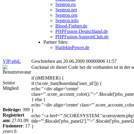
Septron.eu
Septron.net
Septron.org
Septron.info
Blood-Fighter.de
PHPFusion-Deutschland.de
PHPFusion-SupportClub.de
Partner Sites:
HarlekinPower.de
VIP-phiL
Geschrieben am 20.06.2009 00000006 11:57
Guckmal ob dieser Code bei dir vorhanden ist in der 
if (iMEMBER) {
Senior
if (!score_ban($userdata['user_id'])) {
Mitglied
echo "<div align='center'
class='".score_account_color()."'>".$locale['pfss_pane
} else {
echo "<div align='center' class='".score_account_color
Beiträge:
399
}
Registriert
echo "<a href='".SCORESYSTEM."scoresystem.php' t
am:
27.01.09
title='".$locale['pfss_panel2']."'>".$locale['pfss_panel
Fusioneer
:
17
}
years
6