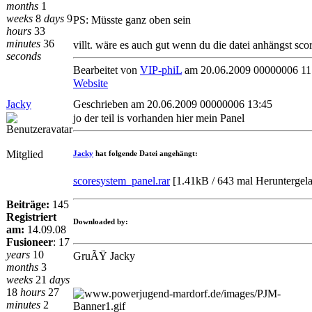
months
1
weeks
8
days
9
PS: Müsste ganz oben sein
hours
33
minutes
36
villt. wäre es auch gut wenn du die datei anhängst sc
seconds
Bearbeitet von
VIP-phiL
am 20.06.2009 00000006 11
Website
Jacky
Geschrieben am 20.06.2009 00000006 13:45
jo der teil is vorhanden hier mein Panel
Mitglied
Jacky
hat folgende Datei angehängt:
scoresystem_panel.rar
[
1.41kB / 643 mal Heruntergel
Beiträge:
145
Registriert
Downloaded by:
am:
14.09.08
Fusioneer
:
17
years
10
GruÃŸ Jacky
months
3
weeks
21
days
18
hours
27
minutes
2