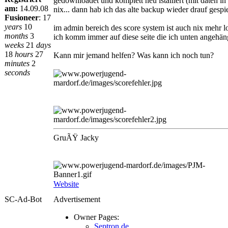
gedownloadet und komplett neu istalliert (mit daten in
am:
14.09.08
nix... dann hab ich das alte backup wieder drauf gespie
Fusioneer
:
17
years
10
im admin bereich des score system ist auch nix mehr lo
months
3
ich komm immer auf diese seite die ich unten angehän
weeks
21
days
18
hours
27
Kann mir jemand helfen? Was kann ich noch tun?
minutes
2
seconds
GruÃŸ Jacky
Website
SC-Ad-Bot
Advertisement
Owner Pages:
Septron.de