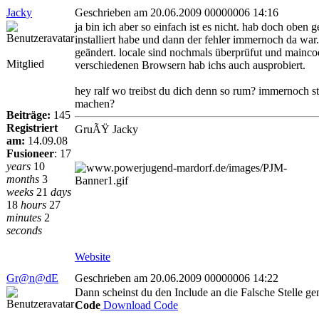
Jacky
Geschrieben am 20.06.2009 00000006 14:16
ja bin ich aber so einfach ist es nicht. hab doch oben
installiert habe und dann der fehler immernoch da wa
geändert. locale sind nochmals überprüfut und mainco
Mitglied
verschiedenen Browsern hab ichs auch ausprobiert.
hey ralf wo treibst du dich denn so rum? immernoch st
machen?
Beiträge:
145
Registriert
GruÃŸ Jacky
am:
14.09.08
Fusioneer
:
17
years
10
months
3
weeks
21
days
18
hours
27
minutes
2
seconds
Website
Gr@n@dE
Geschrieben am 20.06.2009 00000006 14:22
Dann scheinst du den Include an die Falsche Stelle g
Code
Download Code