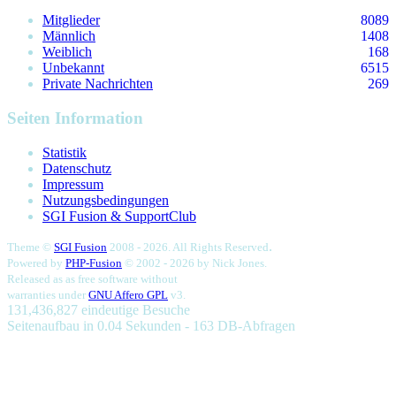
Mitglieder
8089
Männlich
1408
Weiblich
168
Unbekannt
6515
Private Nachrichten
269
Seiten Information
Statistik
Datenschutz
Impressum
Nutzungsbedingungen
SGI Fusion & SupportClub
.
Theme ©
SGI Fusion
2008 - 2026. All Rights Reserved
Powered by
PHP-Fusion
© 2002 - 2026 by
Nick Jones.
Released as as free software without
warranties under
GNU Affero GPL
v3.
131,436,827 eindeutige Besuche
Seitenaufbau in 0.04 Sekunden - 163 DB-Abfragen