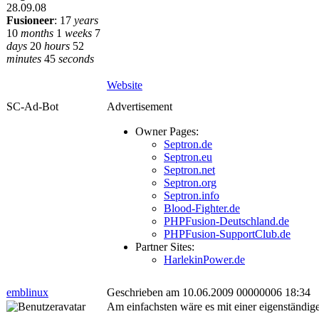
28.09.08
Fusioneer
:
17
years
10
months
1
weeks
7
days
20
hours
52
minutes
45
seconds
Website
SC-Ad-Bot
Advertisement
Owner Pages:
Septron.de
Septron.eu
Septron.net
Septron.org
Septron.info
Blood-Fighter.de
PHPFusion-Deutschland.de
PHPFusion-SupportClub.de
Partner Sites:
HarlekinPower.de
emblinux
Geschrieben am 10.06.2009 00000006 18:34
Am einfachsten wäre es mit einer eigenständige