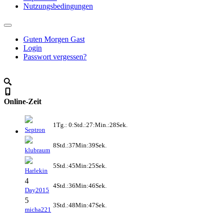
Nutzungsbedingungen
Guten Morgen Gast
Login
Passwort vergessen?
Online-Zeit
1Tg.: 0:Std.:27:Min.:28Sek.
Septron
8Std.:37Min:39Sek.
klubraum
5Std.:45Min:25Sek.
Harlekin
4
4Std.:36Min:46Sek.
Day2015
5
3Std.:48Min:47Sek.
micha221