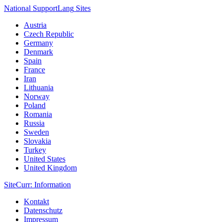
National Support
Lang
Sites
Austria
Czech Republic
Germany
Denmark
Spain
France
Iran
Lithuania
Norway
Poland
Romania
Russia
Sweden
Slovakia
Turkey
United States
United Kingdom
Site
Curr
: Information
Kontakt
Datenschutz
Impressum