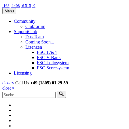
168
1408
6.515
0
Menu
Community
Clubforum
SupportClub
Das Team
Coming Soon...
Lizenzen
FSC 17&4
FSC V-Bank
FSC Lottosystem
FSC Scoresystem
Licensing
close
×
Call Us
+49 (1805) 01 29 59
close
×