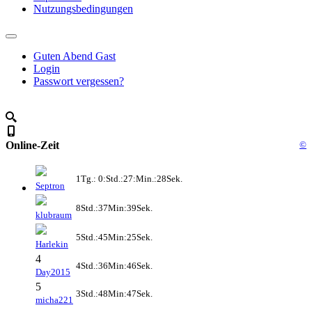
Nutzungsbedingungen
Guten Abend Gast
Login
Passwort vergessen?
Online-Zeit
©
1Tg.: 0:Std.:27:Min.:28Sek.
Septron
8Std.:37Min:39Sek.
klubraum
5Std.:45Min:25Sek.
Harlekin
4
4Std.:36Min:46Sek.
Day2015
5
3Std.:48Min:47Sek.
micha221