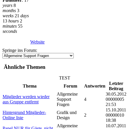
Fusioneer
:
17
years
8
months
3
weeks
21
days
13
hours
2
minutes
55
seconds
Website
Springe ins Forum:
Ähnliche Themen
TEST
Letzter
Thema
Forum
Antworten
Beitrag
Allgemeine
30.05.2012
Mitglieder werden wieder
Support
4
00000005
aus Gruppe entfernt
Fragen
21:53
15.10.2011
Hintergrund Mitglieder-
Grafik und
2
00000010
Online liste
Design
18:38
Allgemeine
10.07.2011
Panel NUR für Gäste, nicht