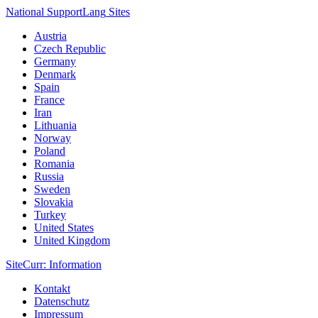
National Support
Lang
Sites
Austria
Czech Republic
Germany
Denmark
Spain
France
Iran
Lithuania
Norway
Poland
Romania
Russia
Sweden
Slovakia
Turkey
United States
United Kingdom
Site
Curr
: Information
Kontakt
Datenschutz
Impressum