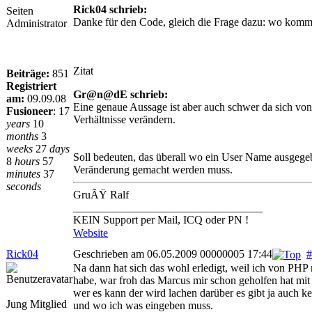
Rick04 schrieb:
Seiten
Danke für den Code, gleich die Frage dazu: wo kommt
Administrator
Zitat
Beiträge:
851
Registriert
Gr@n@dE schrieb:
am:
09.09.08
Eine genaue Aussage ist aber auch schwer da sich von
Fusioneer
:
17
Verhältnisse verändern.
years
10
months
3
weeks
27
days
Soll bedeuten, das überall wo ein User Name ausgege
8
hours
57
Veränderung gemacht werden muss.
minutes
37
seconds
GruÃŸ Ralf
__________________________________
KEIN Support per Mail, ICQ oder PN !
Website
Rick04
Geschrieben am 06.05.2009 00000005 17:44
#
Na dann hat sich das wohl erledigt, weil ich von PHP 
habe, war froh das Marcus mir schon geholfen hat mi
wer es kann der wird lachen darüber es gibt ja auch k
Jung Mitglied
und wo ich was eingeben muss.