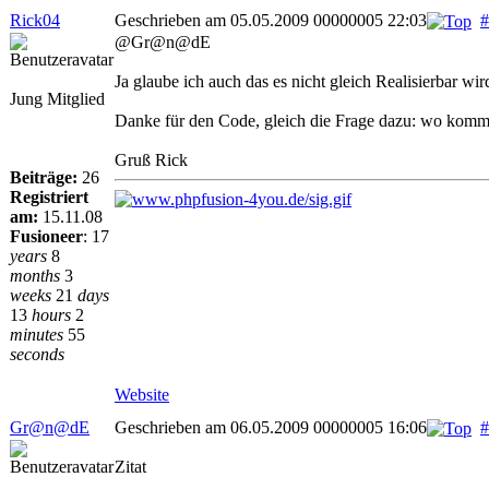
Rick04
Geschrieben am 05.05.2009 00000005 22:03
#
@Gr@n@dE
Ja glaube ich auch das es nicht gleich Realisierbar wir
Jung Mitglied
Danke für den Code, gleich die Frage dazu: wo kommt
Gruß Rick
Beiträge:
26
Registriert
am:
15.11.08
Fusioneer
:
17
years
8
months
3
weeks
21
days
13
hours
2
minutes
55
seconds
Website
Gr@n@dE
Geschrieben am 06.05.2009 00000005 16:06
#
Zitat