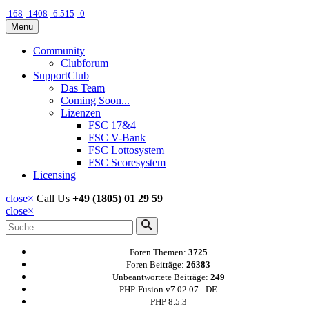
168
1408
6.515
0
Menu
Community
Clubforum
SupportClub
Das Team
Coming Soon...
Lizenzen
FSC 17&4
FSC V-Bank
FSC Lottosystem
FSC Scoresystem
Licensing
close
×
Call Us
+49 (1805) 01 29 59
close
×
Foren Themen:
3725
Foren Beiträge:
26383
Unbeantwortete Beiträge:
249
PHP-Fusion v7.02.07 - DE
PHP 8.5.3