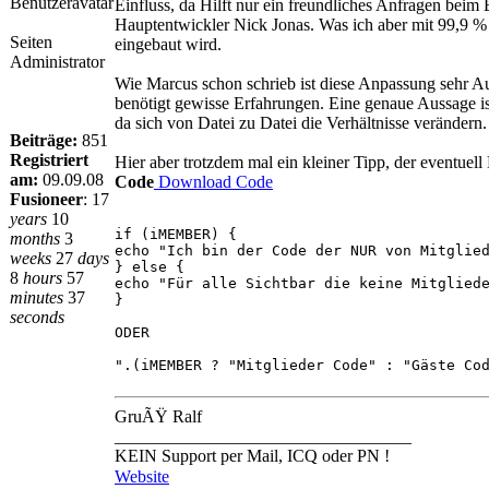
Einfluss, da Hilft nur ein freundliches Anfragen beim
Hauptentwickler Nick Jonas. Was ich aber mit 99,9 %
Seiten
eingebaut wird.
Administrator
Wie Marcus schon schrieb ist diese Anpassung sehr 
benötigt gewisse Erfahrungen. Eine genaue Aussage i
da sich von Datei zu Datei die Verhältnisse verändern.
Beiträge:
851
Registriert
Hier aber trotzdem mal ein kleiner Tipp, der eventuell
am:
09.09.08
Code
Download Code
Fusioneer
:
17
years
10
if (iMEMBER) {
months
3
echo "Ich bin der Code der NUR von Mitglie
weeks
27
days
} else {
8
hours
57
echo "Für alle Sichtbar die keine Mitglied
minutes
37
}
seconds
ODER
".(iMEMBER ? "Mitglieder Code" : "Gäste Co
GruÃŸ Ralf
__________________________________
KEIN Support per Mail, ICQ oder PN !
Website