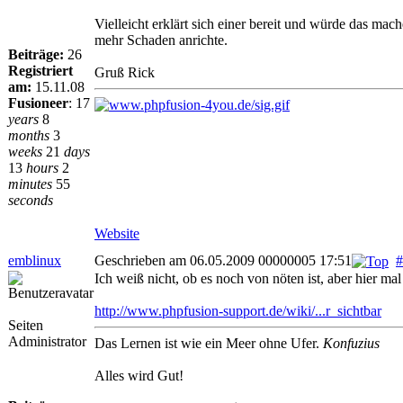
Vielleicht erklärt sich einer bereit und würde das mac
mehr Schaden anrichte.
Beiträge:
26
Registriert
Gruß Rick
am:
15.11.08
Fusioneer
:
17
years
8
months
3
weeks
21
days
13
hours
2
minutes
55
seconds
Website
emblinux
Geschrieben am 06.05.2009 00000005 17:51
#
Ich weiß nicht, ob es noch von nöten ist, aber hier m
http://www.phpfusion-support.de/wiki/...r_sichtbar
Seiten
Administrator
Das Lernen ist wie ein Meer ohne Ufer.
Konfuzius
Alles wird Gut!