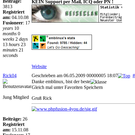
Beiträge:
KEIN Support per Mail, ICQ oder PN !
3813
Registriert
am:
04.10.08
Fusioneer
:
17
years
10
months
0
weeks
2
days
13
hours
23
minutes
21
seconds
Website
Rick04
Geschrieben am 06.05.2009 00000005 18:07
#
Danke emblinux, bist der beste
Gleich mal unter Favoriten Speichern
Jung Mitglied
Gruß Rick
Beiträge:
26
Registriert
am:
15.11.08