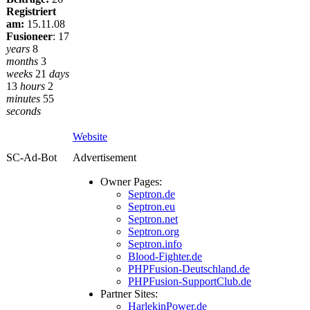
Registriert
am:
15.11.08
Fusioneer
:
17
years
8
months
3
weeks
21
days
13
hours
2
minutes
55
seconds
Website
SC-Ad-Bot
Advertisement
Owner Pages:
Septron.de
Septron.eu
Septron.net
Septron.org
Septron.info
Blood-Fighter.de
PHPFusion-Deutschland.de
PHPFusion-SupportClub.de
Partner Sites:
HarlekinPower.de