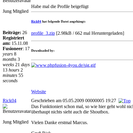
Habe mal die Profile beigefügt
Jung Mitglied
Rick04
hat folgende Datei angehängt:
Beiträge:
26
profile_3.zip
[
2.98kB / 662 mal Heruntergeladen
]
Registriert
am:
15.11.08
Fusioneer
:
17
Downloaded by:
years
8
months
3
weeks
21
days
13
hours
2
minutes
55
seconds
Website
Rick04
Geschrieben am 05.05.2009 00000005 19:27
Das Funktioniert schon mal, so wie hier geht wohl nic
überhaupt nichts sieht auch die Shoutbox.
Jung Mitglied
Vielen Danke erstmal Marcus.