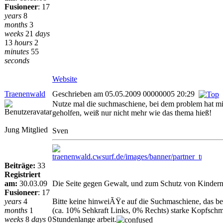
Fusioneer
:
17
years
8
months
3
weeks
21
days
13
hours
2
minutes
55
seconds
Website
Traenenwald
Geschrieben am 05.05.2009 00000005 20:29
Nutze mal die suchmaschiene, bei dem problem hat m
geholfen, weiß nur nicht mehr wie das thema hieß!
Jung Mitglied
Sven
Beiträge:
33
Registriert
am:
30.03.09
Die Seite gegen Gewalt, und zum Schutz von Kindern
Fusioneer
:
17
years
4
Bitte keine hinweiÃŸe auf die Suchmaschiene, das b
months
1
(ca. 10% Sehkraft Links, 0% Rechts) starke Kopfsch
weeks
8
days
0
Stundenlange arbeit.