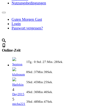
Nutzungsbedingungen
Guten Morgen Gast
Login
Passwort vergessen?
Online-Zeit
1Tg.: 0:Std.:27:Min.:28Sek.
Septron
8Std.:37Min:39Sek.
klubraum
5Std.:45Min:25Sek.
Harlekin
4
4Std.:36Min:46Sek.
Day2015
5
3Std.:48Min:47Sek.
micha221