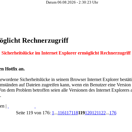
Datum 06.08.2026 -
2:30:24
Uhr
öglicht Rechnerzugriff
Sicherheitslücke im Internet Explorer ermöglicht Rechnerzugriff
en Hotfix an.
wordene Sicherheitslücke in seinem Browser Internet Explorer bestätig
Umständen auf Dateien zugreifen kann, wenn ein Benutzer eine Version
 Von dem Problem betroffen seien alle Versionen des Internet Explorer
.
en |
Read More...
Print
Seite 119 von 176:
1
...
116
117
118
119
120
121
122
...
176