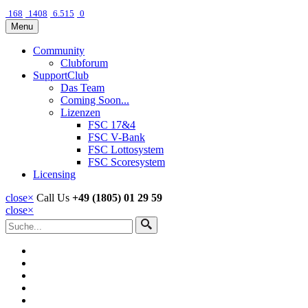
168
1408
6.515
0
Menu
Community
Clubforum
SupportClub
Das Team
Coming Soon...
Lizenzen
FSC 17&4
FSC V-Bank
FSC Lottosystem
FSC Scoresystem
Licensing
close
×
Call Us
+49 (1805) 01 29 59
close
×