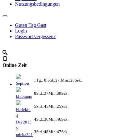
Nutzungsbedingungen
Guten Tag Gast
Login
Passwort vergessen?
Online-Zeit
1Tg.: 0:Std.:27:Min.:28Sek.
Septron
8Std.:37Min:39Sek.
klubraum
5Std.:45Min:25Sek.
Harlekin
4
4Std.:36Min:46Sek.
Day2015
5
3Std.:48Min:47Sek.
micha221