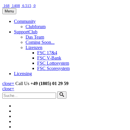
168
1408
6.515
0
Menu
Community
Clubforum
SupportClub
Das Team
Coming Soon...
Lizenzen
FSC 17&4
FSC V-Bank
FSC Lottosystem
FSC Scoresystem
Licensing
close
×
Call Us
+49 (1805) 01 29 59
close
×