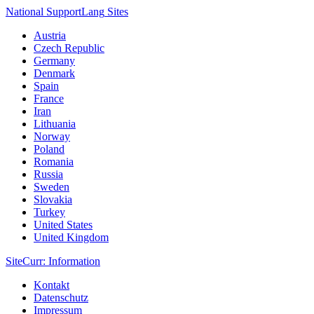
National Support
Lang
Sites
Austria
Czech Republic
Germany
Denmark
Spain
France
Iran
Lithuania
Norway
Poland
Romania
Russia
Sweden
Slovakia
Turkey
United States
United Kingdom
Site
Curr
: Information
Kontakt
Datenschutz
Impressum