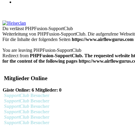
Du verlässt PHPFusion-SupportClub
Weiterleitung von PHPFusion-SupportClub. Die aufgerufene Websei
Für die Inhalte der folgenden Seiten
https://www.airflowgurus.com
You are leaving PHPFusion-SupportClub
Redirect from
PHPFusion-SupportClub. The requested website
h
for the content of the following pages
https://www.airflowgurus.
Mitglieder Online
Gäste Online: 6 Mitglieder: 0
SupportClub
Besucher
SupportClub
Besucher
SupportClub
Besucher
SupportClub
Besucher
SupportClub
Besucher
SupportClub
Besucher