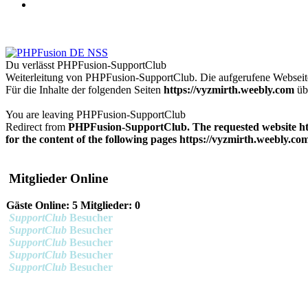
Du verlässt PHPFusion-SupportClub
Weiterleitung von PHPFusion-SupportClub. Die aufgerufene Websei
Für die Inhalte der folgenden Seiten
https://vyzmirth.weebly.com
üb
You are leaving PHPFusion-SupportClub
Redirect from
PHPFusion-SupportClub. The requested website
h
for the content of the following pages
https://vyzmirth.weebly.co
Mitglieder Online
Gäste Online: 5 Mitglieder: 0
SupportClub
Besucher
SupportClub
Besucher
SupportClub
Besucher
SupportClub
Besucher
SupportClub
Besucher