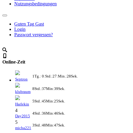
Nutzungsbedingungen
Guten Tag Gast
Login
Passwort vergessen?
Online-Zeit
1Tg.: 0:Std.:27:Min.:28Sek.
Septron
8Std.:37Min:39Sek.
klubraum
5Std.:45Min:25Sek.
Harlekin
4
4Std.:36Min:46Sek.
Day2015
5
3Std.:48Min:47Sek.
micha221