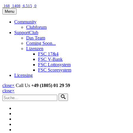
168
1408
6.515
0
Menu
Community
Clubforum
SupportClub
Das Team
Coming Soon...
Lizenzen
FSC 17&4
FSC V-Bank
FSC Lottosystem
FSC Scoresystem
Licensing
close
×
Call Us
+49 (1805) 01 29 59
close
×