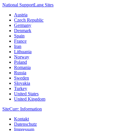
National Support
Lang
Sites
Austria
Czech Republic
Germany
Denmark
Spain
France
Iran
Lithuania
Norway
Poland
Romania
Russia
Sweden
Slovakia
Turkey
United States
United Kingdom
Site
Curr
: Information
Kontakt
Datenschutz
Impressum