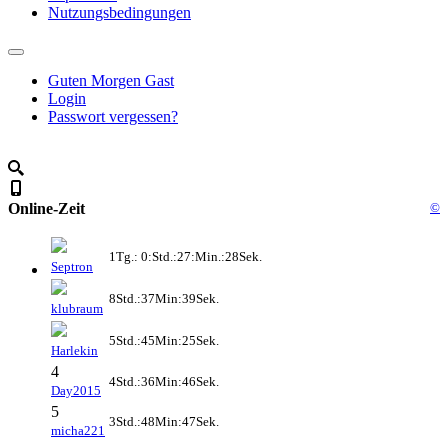
Nutzungsbedingungen
Guten Morgen Gast
Login
Passwort vergessen?
Online-Zeit
©
1Tg.: 0:Std.:27:Min.:28Sek.
Septron
8Std.:37Min:39Sek.
klubraum
5Std.:45Min:25Sek.
Harlekin
4
4Std.:36Min:46Sek.
Day2015
5
3Std.:48Min:47Sek.
micha221