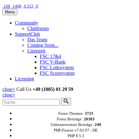
168
1408
6.515
0
Menu
Community
Clubforum
SupportClub
Das Team
Coming Soon...
Lizenzen
FSC 17&4
FSC V-Bank
FSC Lottosystem
FSC Scoresystem
Licensing
close
×
Call Us
+49 (1805) 01 29 59
close
×
Foren Themen:
3725
Foren Beiträge:
26383
Unbeantwortete Beiträge:
249
PHP-Fusion v7.02.07 - DE
PHP 8.5.3