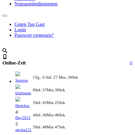
Nutzungsbedingungen
Guten Tag Gast
Login
Passwort vergessen?
Online-Zeit
©
1Tg.: 0:Std.:27:Min.:28Sek.
Septron
8Std.:37Min:39Sek.
klubraum
5Std.:45Min:25Sek.
Harlekin
4
4Std.:36Min:46Sek.
Day2015
5
3Std.:48Min:47Sek.
micha221