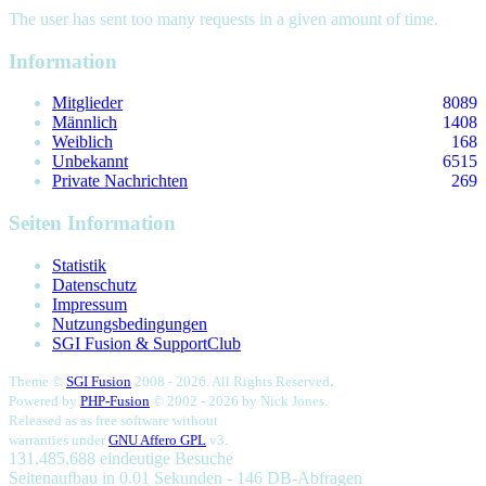
The user has sent too many requests in a given amount of time.
Information
Mitglieder
8089
Männlich
1408
Weiblich
168
Unbekannt
6515
Private Nachrichten
269
Seiten Information
Statistik
Datenschutz
Impressum
Nutzungsbedingungen
SGI Fusion & SupportClub
.
Theme ©
SGI Fusion
2008 - 2026. All Rights Reserved
Powered by
PHP-Fusion
© 2002 - 2026 by
Nick Jones.
Released as as free software without
warranties under
GNU Affero GPL
v3.
131,485,688 eindeutige Besuche
Seitenaufbau in 0.01 Sekunden - 146 DB-Abfragen