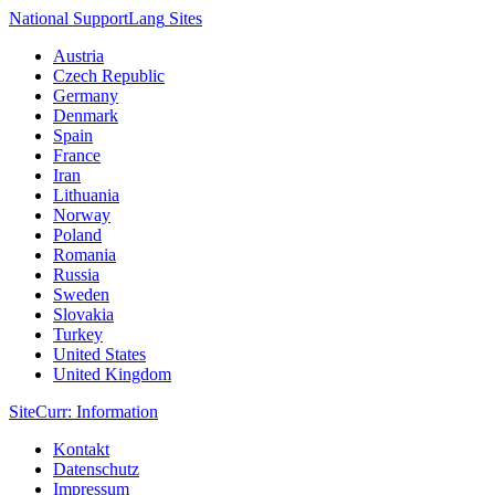
National Support
Lang
Sites
Austria
Czech Republic
Germany
Denmark
Spain
France
Iran
Lithuania
Norway
Poland
Romania
Russia
Sweden
Slovakia
Turkey
United States
United Kingdom
Site
Curr
: Information
Kontakt
Datenschutz
Impressum