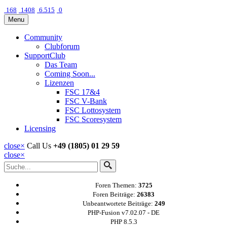
168
1408
6.515
0
Menu
Community
Clubforum
SupportClub
Das Team
Coming Soon...
Lizenzen
FSC 17&4
FSC V-Bank
FSC Lottosystem
FSC Scoresystem
Licensing
close
×
Call Us
+49 (1805) 01 29 59
close
×
Foren Themen:
3725
Foren Beiträge:
26383
Unbeantwortete Beiträge:
249
PHP-Fusion v7.02.07 - DE
PHP 8.5.3