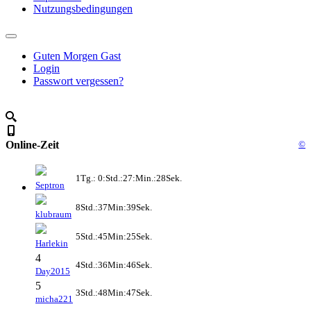
Nutzungsbedingungen
Guten Morgen Gast
Login
Passwort vergessen?
Online-Zeit
©
1Tg.: 0:Std.:27:Min.:28Sek.
Septron
8Std.:37Min:39Sek.
klubraum
5Std.:45Min:25Sek.
Harlekin
4
4Std.:36Min:46Sek.
Day2015
5
3Std.:48Min:47Sek.
micha221