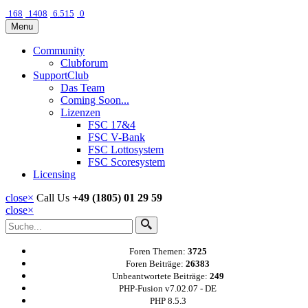
168
1408
6.515
0
Menu
Community
Clubforum
SupportClub
Das Team
Coming Soon...
Lizenzen
FSC 17&4
FSC V-Bank
FSC Lottosystem
FSC Scoresystem
Licensing
close
×
Call Us
+49 (1805) 01 29 59
close
×
Foren Themen:
3725
Foren Beiträge:
26383
Unbeantwortete Beiträge:
249
PHP-Fusion v7.02.07 - DE
PHP 8.5.3