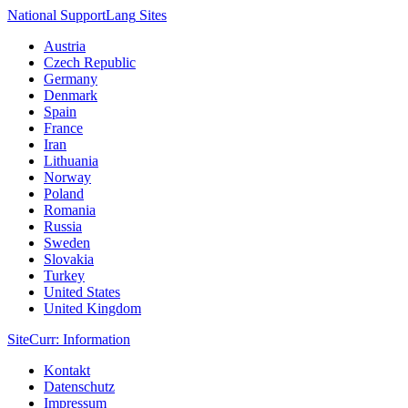
National Support
Lang
Sites
Austria
Czech Republic
Germany
Denmark
Spain
France
Iran
Lithuania
Norway
Poland
Romania
Russia
Sweden
Slovakia
Turkey
United States
United Kingdom
Site
Curr
: Information
Kontakt
Datenschutz
Impressum