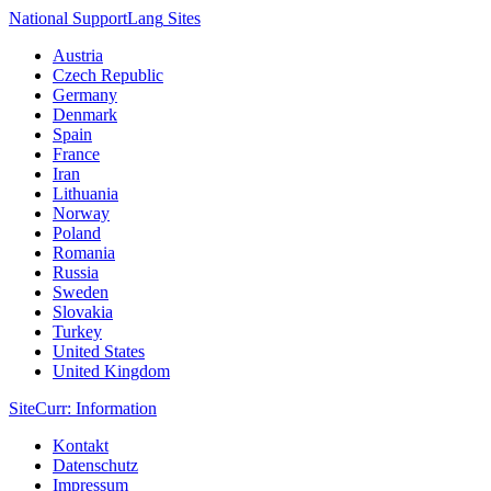
National Support
Lang
Sites
Austria
Czech Republic
Germany
Denmark
Spain
France
Iran
Lithuania
Norway
Poland
Romania
Russia
Sweden
Slovakia
Turkey
United States
United Kingdom
Site
Curr
: Information
Kontakt
Datenschutz
Impressum