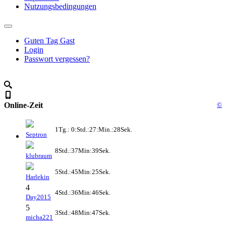
Nutzungsbedingungen
Guten Tag Gast
Login
Passwort vergessen?
Online-Zeit
©
1Tg.: 0:Std.:27:Min.:28Sek.
Septron
8Std.:37Min:39Sek.
klubraum
5Std.:45Min:25Sek.
Harlekin
4
4Std.:36Min:46Sek.
Day2015
5
3Std.:48Min:47Sek.
micha221