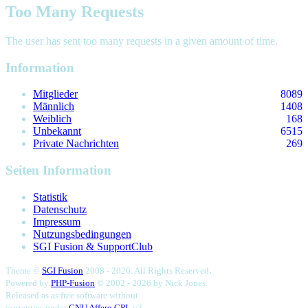
Too Many Requests
The user has sent too many requests in a given amount of time.
Information
Mitglieder
8089
Männlich
1408
Weiblich
168
Unbekannt
6515
Private Nachrichten
269
Seiten Information
Statistik
Datenschutz
Impressum
Nutzungsbedingungen
SGI Fusion & SupportClub
.
Theme ©
SGI Fusion
2008 - 2026. All Rights Reserved
Powered by
PHP-Fusion
© 2002 - 2026 by
Nick Jones.
Released as as free software without
warranties under
GNU Affero GPL
v3.