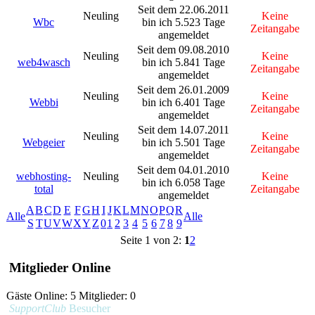
Seit dem 22.06.2011
Neuling
Keine
Wbc
bin ich 5.523 Tage
Zeitangabe
angemeldet
Seit dem 09.08.2010
Neuling
Keine
web4wasch
bin ich 5.841 Tage
Zeitangabe
angemeldet
Seit dem 26.01.2009
Neuling
Keine
Webbi
bin ich 6.401 Tage
Zeitangabe
angemeldet
Seit dem 14.07.2011
Neuling
Keine
Webgeier
bin ich 5.501 Tage
Zeitangabe
angemeldet
Seit dem 04.01.2010
webhosting-
Neuling
Keine
bin ich 6.058 Tage
total
Zeitangabe
angemeldet
A
B
C
D
E
F
G
H
I
J
K
L
M
N
O
P
Q
R
Alle
Alle
S
T
U
V
W
X
Y
Z
0
1
2
3
4
5
6
7
8
9
Seite 1 von 2:
1
2
Mitglieder Online
Gäste Online: 5 Mitglieder: 0
SupportClub
Besucher