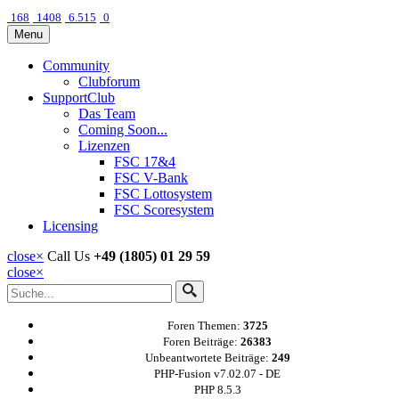
168
1408
6.515
0
Menu
Community
Clubforum
SupportClub
Das Team
Coming Soon...
Lizenzen
FSC 17&4
FSC V-Bank
FSC Lottosystem
FSC Scoresystem
Licensing
close
×
Call Us
+49 (1805) 01 29 59
close
×
Foren Themen:
3725
Foren Beiträge:
26383
Unbeantwortete Beiträge:
249
PHP-Fusion v7.02.07 - DE
PHP 8.5.3