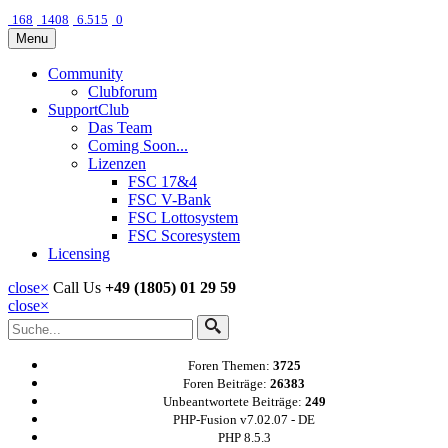
168
1408
6.515
0
Menu
Community
Clubforum
SupportClub
Das Team
Coming Soon...
Lizenzen
FSC 17&4
FSC V-Bank
FSC Lottosystem
FSC Scoresystem
Licensing
close
×
Call Us
+49 (1805) 01 29 59
close
×
Foren Themen:
3725
Foren Beiträge:
26383
Unbeantwortete Beiträge:
249
PHP-Fusion v7.02.07 - DE
PHP 8.5.3