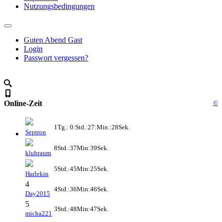
Nutzungsbedingungen
Guten Abend Gast
Login
Passwort vergessen?
Online-Zeit
©
1Tg.: 0:Std.:27:Min.:28Sek.
Septron
8Std.:37Min:39Sek.
klubraum
5Std.:45Min:25Sek.
Harlekin
4
4Std.:36Min:46Sek.
Day2015
5
3Std.:48Min:47Sek.
micha221