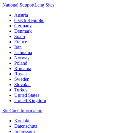
National Support
Lang
Sites
Austria
Czech Republic
Germany
Denmark
Spain
France
Iran
Lithuania
Norway
Poland
Romania
Russia
Sweden
Slovakia
Turkey
United States
United Kingdom
Site
Curr
: Information
Kontakt
Datenschutz
Impressum