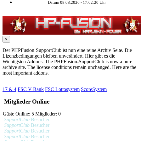
Datum 08.08.2026 -
17:02:20
Uhr
×
Der PHPFusion-SupportClub ist nun eine reine Archiv Seite. Die
Lizenzbedingungen bleiben unverändert. Hier gibt es die
Wichtigsten Addons. The PHPFusion-SupportClub is now a pure
archive site. The license conditions remain unchanged. Here are the
most important addons.
17 & 4
FSC V-Bank
FSC Lottosystem
ScoreSystem
Mitglieder Online
Gäste Online: 5 Mitglieder: 0
SupportClub
Besucher
SupportClub
Besucher
SupportClub
Besucher
SupportClub
Besucher