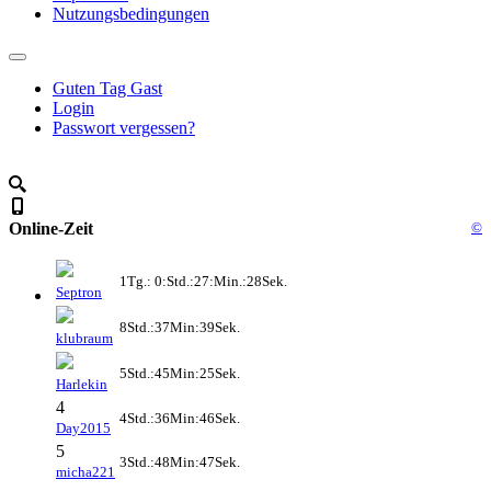
Nutzungsbedingungen
Guten Tag Gast
Login
Passwort vergessen?
Online-Zeit
©
1Tg.: 0:Std.:27:Min.:28Sek.
Septron
8Std.:37Min:39Sek.
klubraum
5Std.:45Min:25Sek.
Harlekin
4
4Std.:36Min:46Sek.
Day2015
5
3Std.:48Min:47Sek.
micha221