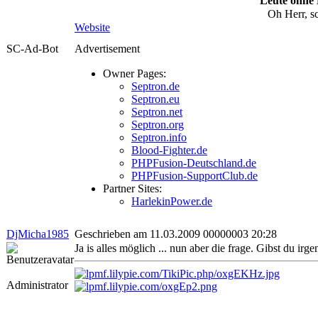
Leute ohne
Oh Herr, s
Website
SC-Ad-Bot
Advertisement
Owner Pages:
Septron.de
Septron.eu
Septron.net
Septron.org
Septron.info
Blood-Fighter.de
PHPFusion-Deutschland.de
PHPFusion-SupportClub.de
Partner Sites:
HarlekinPower.de
DjMicha1985
Geschrieben am 11.03.2009 00000003 20:28
Ja is alles möglich ... nun aber die frage. Gibst du ir
Administrator