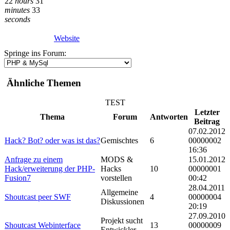
22
hours
31
minutes
33
seconds
Website
Springe ins Forum:
Ähnliche Themen
TEST
Letzter
Thema
Forum
Antworten
Beitrag
07.02.2012
Hack? Bot? oder was ist das?
Gemischtes
6
00000002
16:36
Anfrage zu einem
MODS &
15.01.2012
Hack/erweiterung der PHP-
Hacks
10
00000001
Fusion7
vorstellen
00:42
28.04.2011
Allgemeine
Shoutcast peer SWF
4
00000004
Diskussionen
20:19
27.09.2010
Projekt sucht
Shoutcast Webinterface
13
00000009
Entwickler...