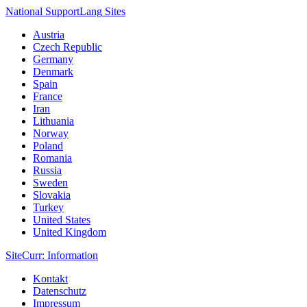
National Support
Lang
Sites
Austria
Czech Republic
Germany
Denmark
Spain
France
Iran
Lithuania
Norway
Poland
Romania
Russia
Sweden
Slovakia
Turkey
United States
United Kingdom
Site
Curr
: Information
Kontakt
Datenschutz
Impressum