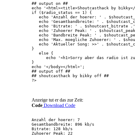
## output on ##
echo '<html><title>Shoutcasthack by bikky<
if ($radio_status == 1) {
echo 'Anzahl der hoerer: ' . $shoutcast_c
echo 'Gesamtbandbreite: ' . $shoutcast_c
echo 'Bitrate: ' . $shoutcast_bitrate .'
echo 'Zuhoerer Peak: ' . $shoutcast_peak
echo 'Bandbreite Peak: ' . $shoutcast_pe
echo 'Max. moegliche Zuhoerer: ' . $shout
echo 'Aktueller Song: >>' . $shoutcast_c
}
else {
echo '<h1>Sorry aber das radio ist zur
}
echo '</body></html>';
## output off ##
## shoutcasthack by bikky off ##
?>
Anzeige tut er das zur Zeit:
Code
Download Code
Anzahl der hoerer: 7
Gesamtbandbreite: 896 kb/s
Bitrate: 128 kb/s
Zuhoerer Peak: 22