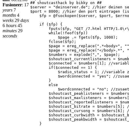
## shoutcasthack by bikky on ##
Fusioneer
:
17
$server = "deinserver.de"; //hier deinen s
years
7
$port = 8000; //hier den port eintragen (i
months
4
$fp = @fsockopen($server, $port, $errno
weeks
29
days
if ($fp) {
6
hours
45
fputs($fp, "GET /7.html HTTP/1.0\r\nUse
minutes
29
while(!feof($fp))
seconds
$page .= fgets($fp, 1000);
fclose($fp);
$page = ereg_replace(".*<body>", "",
$page = ereg_replace("</body>.*", ",
$numbers = explode(",", $page);
$shoutcast_currentlisteners = $numbers[
$connected = $numbers[1]; //variable z
if($connected == 1) {
$radio_status = 1; //variable zum an
$wordconnected = "yes"; //zusaetzlic
}
else
$wordconnected = "no"; //zusaetzlich
$shoutcast_peaklisteners = $numbers[2];
$shoutcast_maxlisteners = $numbers[3]; 
$shoutcast_reportedlisteners = $numb
$shoutcast_bitrate = $numbers[5]; //
$shoutcast_cursong = $numbers[6]; //
$shoutcast_curbwidth = $shoutcast_bitra
$shoutcast_peakbwidth = $shoutcast_bitr
}