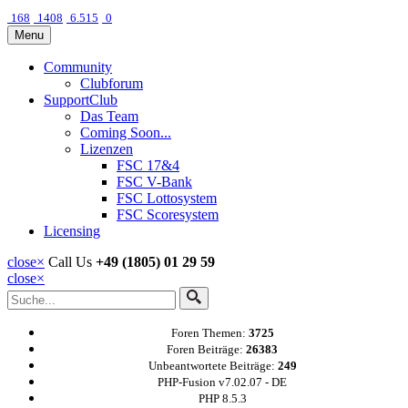
168
1408
6.515
0
Menu
Community
Clubforum
SupportClub
Das Team
Coming Soon...
Lizenzen
FSC 17&4
FSC V-Bank
FSC Lottosystem
FSC Scoresystem
Licensing
close
×
Call Us
+49 (1805) 01 29 59
close
×
Foren Themen:
3725
Foren Beiträge:
26383
Unbeantwortete Beiträge:
249
PHP-Fusion v7.02.07 - DE
PHP 8.5.3