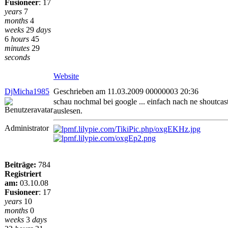
Fusioneer
:
17
years
7
months
4
weeks
29
days
6
hours
45
minutes
29
seconds
Website
DjMicha1985
Geschrieben am 11.03.2009 00000003 20:36
schau nochmal bei google ... einfach nach ne shoutca
auslesen.
Administrator
Beiträge:
784
Registriert
am:
03.10.08
Fusioneer
:
17
years
10
months
0
weeks
3
days