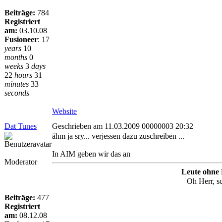
Beiträge:
784
Registriert
am:
03.10.08
Fusioneer
:
17
years
10
months
0
weeks
3
days
22
hours
31
minutes
33
seconds
Website
Dat Tunes
Geschrieben am 11.03.2009 00000003 20:32
ähm ja sry... verjessen dazu zuschreiben ...
In AIM geben wir das an
Moderator
Leute ohne
Oh Herr, s
Beiträge:
477
Registriert
am:
08.12.08