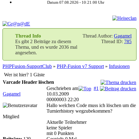
Datum 07.08.2026 -
10:21:00
Uhr
Thread Info
Thread Author:
Gagamel
Es gibt 2 Beiträge zu diesem
Thread ID:
785
Thema, und es wurde 2036 mal
angesehen.
PHPFusion-SupportClub
»
PHP-Fusion v7 Support
»
Infusionen
Wer ist hier? 1 Gäste
Varcade Header löschen
Geschrieben am
#1
Gagamel
10.03.2009
00000003 22:20
Hallo welchen Code muss ich löschen um die
Turnierhistory wegzubekommen?
Mitglied
Aktuelle Teilnehmer
keine Spieler
mit 0 Punkten
Beiträge:
129
Gespielt: 0 Mal