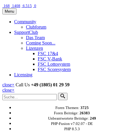
168
1408
6.515
0
Menu
Community
Clubforum
SupportClub
Das Team
Coming Soon...
Lizenzen
FSC 17&4
FSC V-Bank
FSC Lottosystem
FSC Scoresystem
Licensing
close
×
Call Us
+49 (1805) 01 29 59
close
×
Foren Themen:
3725
Foren Beiträge:
26383
Unbeantwortete Beiträge:
249
PHP-Fusion v7.02.07 - DE
PHP 8.5.3