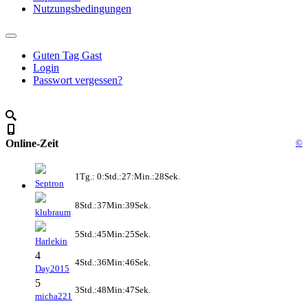
Nutzungsbedingungen
Guten Tag Gast
Login
Passwort vergessen?
Online-Zeit
©
1Tg.: 0:Std.:27:Min.:28Sek.
Septron
8Std.:37Min:39Sek.
klubraum
5Std.:45Min:25Sek.
Harlekin
4
4Std.:36Min:46Sek.
Day2015
5
3Std.:48Min:47Sek.
micha221