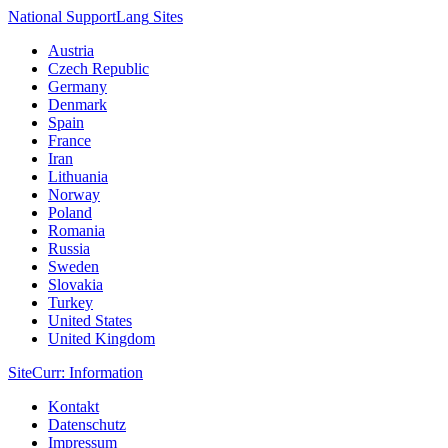
National Support
Lang
Sites
Austria
Czech Republic
Germany
Denmark
Spain
France
Iran
Lithuania
Norway
Poland
Romania
Russia
Sweden
Slovakia
Turkey
United States
United Kingdom
Site
Curr
: Information
Kontakt
Datenschutz
Impressum