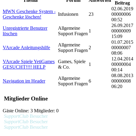
Thema
Forum
Antworten
Beitrag
02.06.2019
MWN Geschenke System -
Infusionen
23
00000006
Geschenke löschen!
00:52
26.09.2017
Unregistrierte Benutzer
Allgemeine
1
00000009
löschen
Support Fragen
15:09
01.07.2015
Allgemeine
VArcade Anleitungshilfe
2
00000007
Support Fragen
08:06
12.04.2014
VArcade Spiele YetiGames
Games, Spiele
1
00000004
GESUCHT!!!! HELP
& Co.
00:14
08.08.2013
Allgemeine
Navigation im Header
6
00000008
Support Fragen
06:20
Mitglieder Online
Gäste Online: 3 Mitglieder: 0
SupportClub
Besucher
SupportClub
Besucher
SupportClub
Besucher