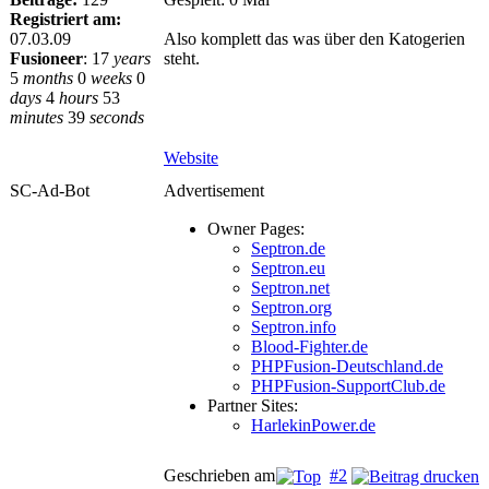
Registriert am:
07.03.09
Also komplett das was über den Katogerien
Fusioneer
:
17
years
steht.
5
months
0
weeks
0
days
4
hours
53
minutes
39
seconds
Website
SC-Ad-Bot
Advertisement
Owner Pages:
Septron.de
Septron.eu
Septron.net
Septron.org
Septron.info
Blood-Fighter.de
PHPFusion-Deutschland.de
PHPFusion-SupportClub.de
Partner Sites:
HarlekinPower.de
Geschrieben am
#2