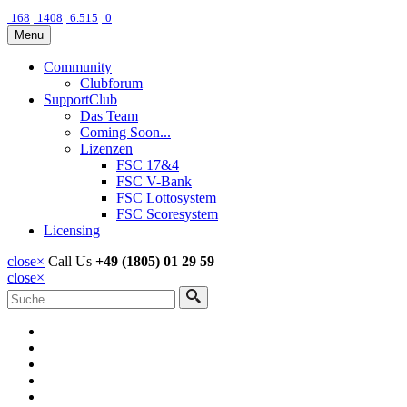
168
1408
6.515
0
Menu
Community
Clubforum
SupportClub
Das Team
Coming Soon...
Lizenzen
FSC 17&4
FSC V-Bank
FSC Lottosystem
FSC Scoresystem
Licensing
close
×
Call Us
+49 (1805) 01 29 59
close
×