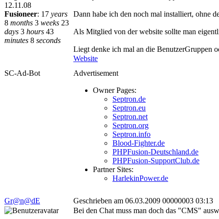
12.11.08
Fusioneer
:
17
years
Dann habe ich den noch mal installiert, ohne 
8
months
3
weeks
23
days
3
hours
43
Als Mitglied von der website sollte man eigent
minutes
8
seconds
Liegt denke ich mal an die BenutzerGruppen od
Website
SC-Ad-Bot
Advertisement
Owner Pages:
Septron.de
Septron.eu
Septron.net
Septron.org
Septron.info
Blood-Fighter.de
PHPFusion-Deutschland.de
PHPFusion-SupportClub.de
Partner Sites:
HarlekinPower.de
Gr@n@dE
Geschrieben am 06.03.2009 00000003 03:13
Bei den Chat muss man doch das "CMS" auswäh