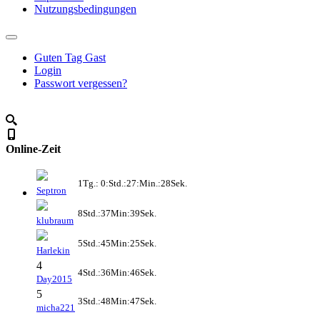
Nutzungsbedingungen
Guten Tag Gast
Login
Passwort vergessen?
Online-Zeit
1Tg.: 0:Std.:27:Min.:28Sek.
Septron
8Std.:37Min:39Sek.
klubraum
5Std.:45Min:25Sek.
Harlekin
4
4Std.:36Min:46Sek.
Day2015
5
3Std.:48Min:47Sek.
micha221