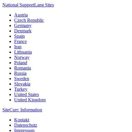
National Support
Lang
Sites
Austria
Czech Republic
Germany
Denmark
Spain
France
Iran
Lithuania
Norway
Poland
Romania
Russia
Sweden
Slovakia
Turkey
United States
United Kingdom
Site
Curr
: Information
Kontakt
Datenschutz
Impressum