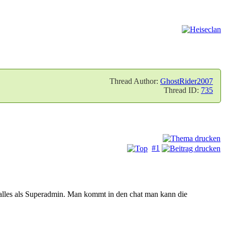
Thread Author:
GhostRider2007
Thread ID:
735
#1
 alles als Superadmin. Man kommt in den chat man kann die