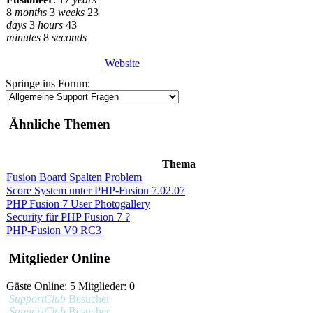
8
months
3
weeks
23
days
3
hours
43
minutes
8
seconds
Website
Springe ins Forum:
Ähnliche Themen
Thema
Fusion Board Spalten Problem
Score System unter PHP-Fusion 7.02.07
PHP Fusion 7 User Photogallery
Security für PHP Fusion 7 ?
PHP-Fusion V9 RC3
Mitglieder Online
Gäste Online: 5 Mitglieder: 0
SupportClub
Besucher
SupportClub
Besucher