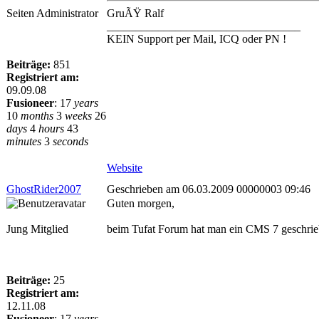
Seiten Administrator
GruÃŸ Ralf
__________________________________
KEIN Support per Mail, ICQ oder PN !
Beiträge:
851
Registriert am:
09.09.08
Fusioneer
:
17
years
10
months
3
weeks
26
days
4
hours
43
minutes
3
seconds
Website
GhostRider2007
Geschrieben am 06.03.2009 00000003 09:46
Guten morgen,
Jung Mitglied
beim Tufat Forum hat man ein CMS 7 geschriebe
Beiträge:
25
Registriert am:
12.11.08
Fusioneer
:
17
years