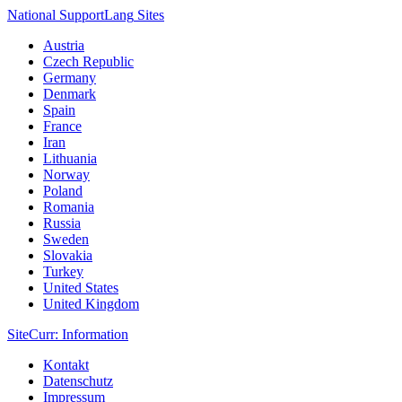
National Support
Lang
Sites
Austria
Czech Republic
Germany
Denmark
Spain
France
Iran
Lithuania
Norway
Poland
Romania
Russia
Sweden
Slovakia
Turkey
United States
United Kingdom
Site
Curr
: Information
Kontakt
Datenschutz
Impressum