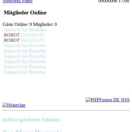
Networks Panel
00000006 17:08
Mitglieder Online
Gäste Online: 9 Mitglieder: 0
SupportClub
Besucher
ROBOT
(GOOGLE)
ROBOT
(GOOGLE)
SupportClub
Besucher
SupportClub
Besucher
SupportClub
Besucher
SupportClub
Besucher
SupportClub
Besucher
SupportClub
Besucher
zuletzt gesehene Admins