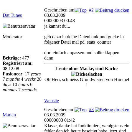
Geschrieben am
#2
Dat Tunes
03.03.2009
00000003 00:48
ja kannst du...
Moderator
geh dazu in deine Datenbank und gucke in
folgener Datei mal pd_stats_counter
dort einfach anpassen und sollte klappen
Beiträge:
477
dann.
Registriert am:
08.12.08
Leute ohne Macke, sind Kacke
Fusioneer
:
17
years
7
months
4
weeks
28
Oh Herr, schmeiss Grundwissen von Himmel
days
10
hours
6
!
minutes
7
seconds
Website
Geschrieben am
#3
Marian
03.03.2009
00000003 01:42
Klasse, danke hat funktioniert, wenigstens ein
fehler den ich heute beseitigt habe. jetzt sind