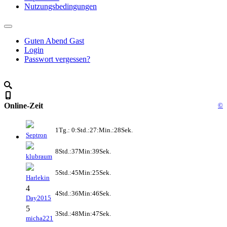
Nutzungsbedingungen
Guten Abend Gast
Login
Passwort vergessen?
Online-Zeit
©
1Tg.: 0:Std.:27:Min.:28Sek.
Septron
8Std.:37Min:39Sek.
klubraum
5Std.:45Min:25Sek.
Harlekin
4
4Std.:36Min:46Sek.
Day2015
5
3Std.:48Min:47Sek.
micha221