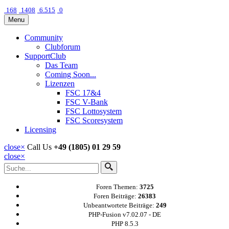
168
1408
6.515
0
Menu
Community
Clubforum
SupportClub
Das Team
Coming Soon...
Lizenzen
FSC 17&4
FSC V-Bank
FSC Lottosystem
FSC Scoresystem
Licensing
close
×
Call Us
+49 (1805) 01 29 59
close
×
Foren Themen:
3725
Foren Beiträge:
26383
Unbeantwortete Beiträge:
249
PHP-Fusion v7.02.07 - DE
PHP 8.5.3