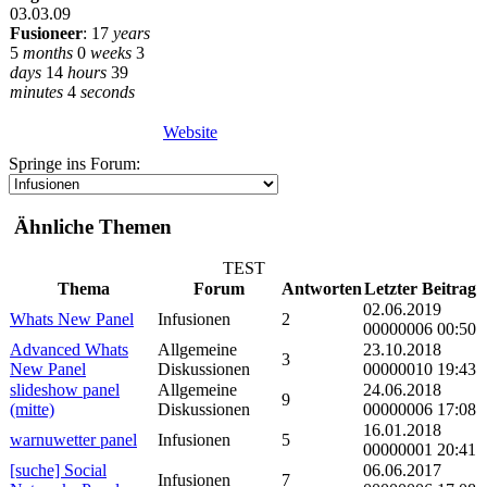
03.03.09
Fusioneer
:
17
years
5
months
0
weeks
3
days
14
hours
39
minutes
4
seconds
Website
Springe ins Forum:
Ähnliche Themen
TEST
Thema
Forum
Antworten
Letzter Beitrag
02.06.2019
Whats New Panel
Infusionen
2
00000006 00:50
Advanced Whats
Allgemeine
23.10.2018
3
New Panel
Diskussionen
00000010 19:43
slideshow panel
Allgemeine
24.06.2018
9
(mitte)
Diskussionen
00000006 17:08
16.01.2018
warnuwetter panel
Infusionen
5
00000001 20:41
[suche] Social
06.06.2017
Infusionen
7