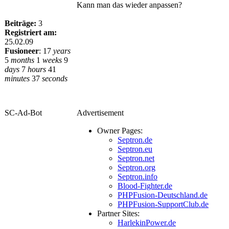
Kann man das wieder anpassen?
Beiträge:
3
Registriert am:
25.02.09
Fusioneer
:
17
years
5
months
1
weeks
9
days
7
hours
41
minutes
37
seconds
SC-Ad-Bot
Advertisement
Owner Pages:
Septron.de
Septron.eu
Septron.net
Septron.org
Septron.info
Blood-Fighter.de
PHPFusion-Deutschland.de
PHPFusion-SupportClub.de
Partner Sites:
HarlekinPower.de