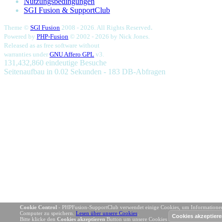
Nutzungsbedingungen
SGI Fusion & SupportClub
.
Theme ©
SGI Fusion
2008 - 2026. All Rights Reserved
Powered by
PHP-Fusion
© 2002 - 2026 by
Nick Jones.
Released as as free software without
warranties under
GNU Affero GPL
v3.
131,432,860 eindeutige Besuche
Seitenaufbau in 0.02 Sekunden - 183 DB-Abfragen
Cookie Control
- PHPFusion-SupportClub verwendet einige Cookies, um Informatione
Computer zu speichern.
Lesen über unsere Cookies
.
Bitte klicke den
Cookies akzeptieren
Button um unsere Cookies zu akzeptieren.