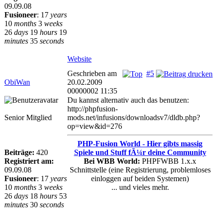
09.09.08
Fusioneer
:
17
years
10
months
3
weeks
26
days
19
hours
19
minutes
35
seconds
Website
Geschrieben am
#5
ObiWan
20.02.2009
00000002 11:35
Du kannst alternativ auch das benutzen:
http://phpfusion-
Senior Mitglied
mods.net/infusions/downloadsv7/dldb.php?
op=view&id=276
PHP-Fusion World - Hier gibts massig
Beiträge:
420
Spiele und Stuff fÃ¼r deine Community
Registriert am:
Bei WBB World:
PHPFWBB 1.x.x
09.09.08
Schnittstelle (eine Registrierung, problemloses
Fusioneer
:
17
years
einloggen auf beiden Systemen)
10
months
3
weeks
... und vieles mehr.
26
days
18
hours
53
minutes
30
seconds