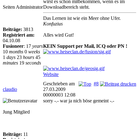
wirst es schon mitbekommen, wenn es im
Seiten Administrator
Downloadbereich steht.
Das Lernen ist wie ein Meer ohne Ufer.
Konfuzius
Beiträge:
3813
Registriert am:
Alles wird Gut!
04.10.08
Fusioneer
:
17
years
KEIN Support per Mail, ICQ oder PN !
10
months
0
weeks
1
days
23
hours
45
minutes
19
seconds
Website
Geschrieben am
#8
claudio
27.03.2009
00000003 12:08
sorry -.- war ja nich böse gemeint -.-
Jung Mitglied
Beiträge:
11