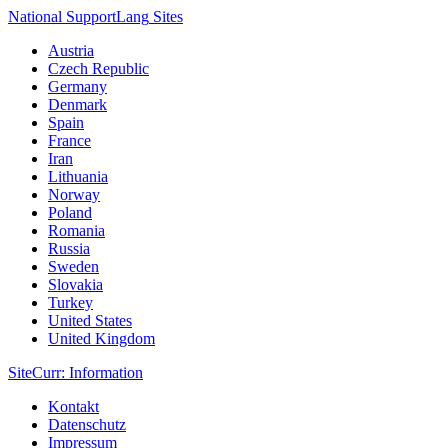
National Support
Lang
Sites
Austria
Czech Republic
Germany
Denmark
Spain
France
Iran
Lithuania
Norway
Poland
Romania
Russia
Sweden
Slovakia
Turkey
United States
United Kingdom
Site
Curr
: Information
Kontakt
Datenschutz
Impressum