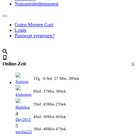
Nutzungsbedingungen
Guten Morgen Gast
Login
Passwort vergessen?
Online-Zeit
©
1Tg.: 0:Std.:27:Min.:28Sek.
Septron
8Std.:37Min:39Sek.
klubraum
5Std.:45Min:25Sek.
Harlekin
4
4Std.:36Min:46Sek.
Day2015
5
3Std.:48Min:47Sek.
micha221