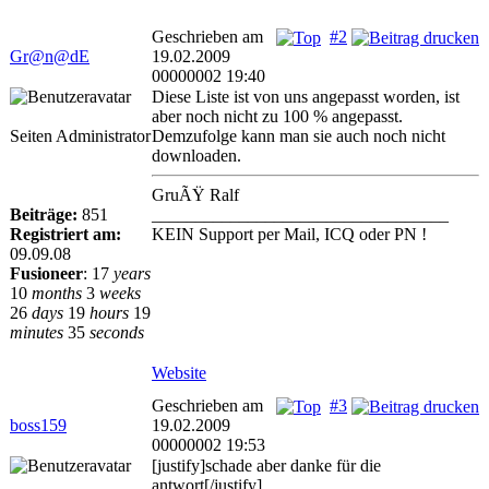
Geschrieben am
#2
Gr@n@dE
19.02.2009
00000002 19:40
Diese Liste ist von uns angepasst worden, ist
aber noch nicht zu 100 % angepasst.
Seiten Administrator
Demzufolge kann man sie auch noch nicht
downloaden.
GruÃŸ Ralf
Beiträge:
851
__________________________________
Registriert am:
KEIN Support per Mail, ICQ oder PN !
09.09.08
Fusioneer
:
17
years
10
months
3
weeks
26
days
19
hours
19
minutes
35
seconds
Website
Geschrieben am
#3
boss159
19.02.2009
00000002 19:53
[justify]schade aber danke für die
antwort[/justify]