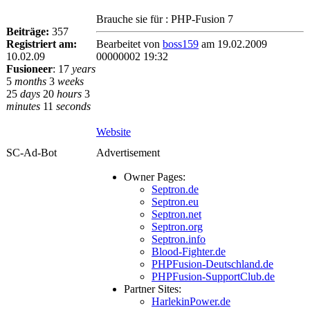
Brauche sie für : PHP-Fusion 7
Beiträge:
357
Registriert am:
Bearbeitet von
boss159
am 19.02.2009
10.02.09
00000002 19:32
Fusioneer
:
17
years
5
months
3
weeks
25
days
20
hours
3
minutes
11
seconds
Website
SC-Ad-Bot
Advertisement
Owner Pages:
Septron.de
Septron.eu
Septron.net
Septron.org
Septron.info
Blood-Fighter.de
PHPFusion-Deutschland.de
PHPFusion-SupportClub.de
Partner Sites:
HarlekinPower.de