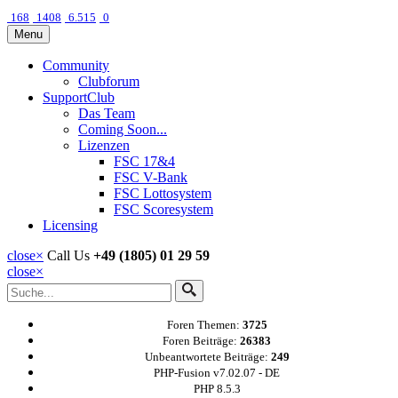
168
1408
6.515
0
Menu
Community
Clubforum
SupportClub
Das Team
Coming Soon...
Lizenzen
FSC 17&4
FSC V-Bank
FSC Lottosystem
FSC Scoresystem
Licensing
close
×
Call Us
+49 (1805) 01 29 59
close
×
Foren Themen:
3725
Foren Beiträge:
26383
Unbeantwortete Beiträge:
249
PHP-Fusion v7.02.07 - DE
PHP 8.5.3