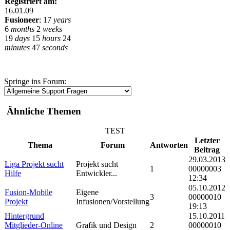
Registriert am:
16.01.09
Fusioneer
:
17
years
6
months
2
weeks
19
days
15
hours
24
minutes
47
seconds
Springe ins Forum:
Ähnliche Themen
TEST
Letzter
Thema
Forum
Antworten
Beitrag
29.03.2013
Liga Projekt sucht
Projekt sucht
1
00000003
Hilfe
Entwickler...
12:34
05.10.2012
Fusion-Mobile
Eigene
3
00000010
Projekt
Infusionen/Vorstellung
19:13
Hintergrund
15.10.2011
Mitglieder-Online
Grafik und Design
2
00000010