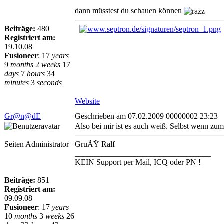
dann müsstest du schauen können
Beiträge:
480
Registriert am:
19.10.08
Fusioneer
:
17
years
9
months
2
weeks
17
days
7
hours
34
minutes
3
seconds
Website
Gr@n@dE
Geschrieben am 07.02.2009 00000002 23:23
Also bei mir ist es auch weiß. Selbst wenn zum
Seiten Administrator
GruÃŸ Ralf
__________________________________
KEIN Support per Mail, ICQ oder PN !
Beiträge:
851
Registriert am:
09.09.08
Fusioneer
:
17
years
10
months
3
weeks
26