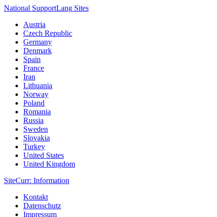
National Support
Lang
Sites
Austria
Czech Republic
Germany
Denmark
Spain
France
Iran
Lithuania
Norway
Poland
Romania
Russia
Sweden
Slovakia
Turkey
United States
United Kingdom
Site
Curr
: Information
Kontakt
Datenschutz
Impressum