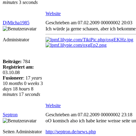
minutes
3
seconds
Website
DjMicha1985
Geschrieben am 07.02.2009 00000002 20:03
Ich würde ja gerne schauen, aber ich bekomme b
Administrator
Beiträge:
784
Registriert am:
03.10.08
Fusioneer
:
17
years
10
months
0
weeks
3
days
18
hours
8
minutes
17
seconds
Website
Septron
Geschrieben am 07.02.2009 00000002 23:18
oO komisch also ich habe keine weisse seite un
Seiten Administrator
http://septron.de/news.php