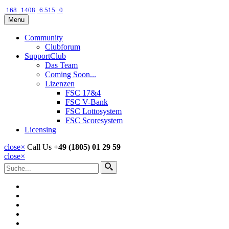
168
1408
6.515
0
Menu
Community
Clubforum
SupportClub
Das Team
Coming Soon...
Lizenzen
FSC 17&4
FSC V-Bank
FSC Lottosystem
FSC Scoresystem
Licensing
close
×
Call Us
+49 (1805) 01 29 59
close
×