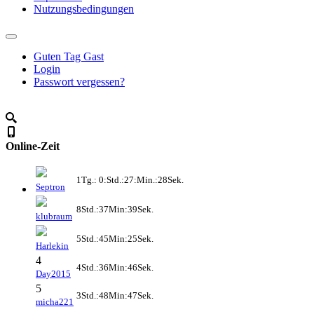
Nutzungsbedingungen
Guten Tag Gast
Login
Passwort vergessen?
Online-Zeit
1Tg.: 0:Std.:27:Min.:28Sek.
Septron
8Std.:37Min:39Sek.
klubraum
5Std.:45Min:25Sek.
Harlekin
4
4Std.:36Min:46Sek.
Day2015
5
3Std.:48Min:47Sek.
micha221