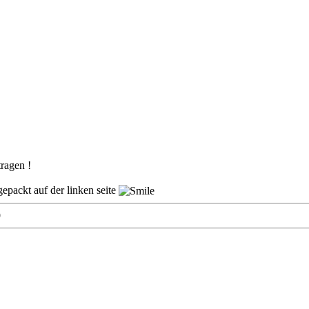
tragen !
gepackt auf der linken seite
9