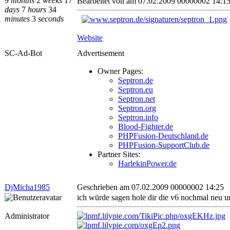
9
months
2
weeks
17
Bearbeitet von
am 07.02.2009 00000002 14:1
days
7
hours
34
minutes
3
seconds
Website
SC-Ad-Bot
Advertisement
Owner Pages:
Septron.de
Septron.eu
Septron.net
Septron.org
Septron.info
Blood-Fighter.de
PHPFusion-Deutschland.de
PHPFusion-SupportClub.de
Partner Sites:
HarlekinPower.de
DjMicha1985
Geschrieben am 07.02.2009 00000002 14:25
ich würde sagen hole dir die v6 nochmal neu 
Administrator