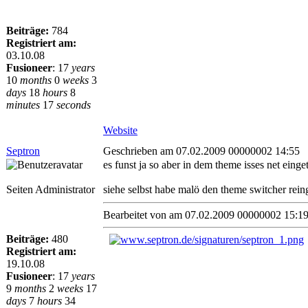
Beiträge:
784
Registriert am:
03.10.08
Fusioneer
:
17
years
10
months
0
weeks
3
days
18
hours
8
minutes
17
seconds
Website
Septron
Geschrieben am 07.02.2009 00000002 14:55
es funst ja so aber in dem theme isses net einge
Seiten Administrator
siehe selbst habe malö den theme switcher rein
Bearbeitet von
am 07.02.2009 00000002 15:1
Beiträge:
480
Registriert am:
19.10.08
Fusioneer
:
17
years
9
months
2
weeks
17
days
7
hours
34