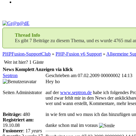
Thread Info
Es gibt 7 Beiträge zu diesem Thema, und es wurde 4765 mal a
PHPFusion-SupportClub
»
PHP-Fusion v6 Support
»
Allgemeine Sup
Wer ist hier? 1 Gäste
News Komplett Anzeigen via klick
Septron
Geschrieben am 07.02.2009 00000002 14:13
Hey ho
Seiten Administrator
auf der
www.septron.de
habe ich folgendes Pr
und zwar fehlt mir in den News der anklickbar
wer und wann erstellt, Kommentare, mehr lese
Beiträge:
480
in wie fern und wo muss ich das hinzufügen u
Registriert am:
19.10.08
danke schon mal im voraus
Fusioneer
:
17
years