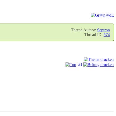
Thread Author:
Septron
Thread ID:
574
#1