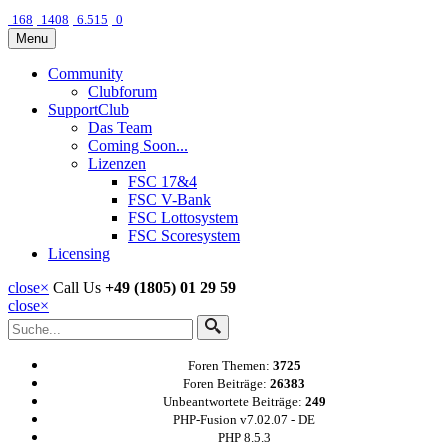
168
1408
6.515
0
Menu
Community
Clubforum
SupportClub
Das Team
Coming Soon...
Lizenzen
FSC 17&4
FSC V-Bank
FSC Lottosystem
FSC Scoresystem
Licensing
close
×
Call Us
+49 (1805) 01 29 59
close
×
Foren Themen:
3725
Foren Beiträge:
26383
Unbeantwortete Beiträge:
249
PHP-Fusion v7.02.07 - DE
PHP 8.5.3