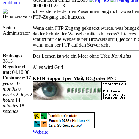
emblinux
00000001 22:13
ich verstehe leider den Zusammenhang nicht zwische
FTP-Zugang und htaccess.
Seiten
Wenn dein FTP-Zugang geknackt wurde, was bringt d
Administrator
da der Schutz der Webseite mittels htaccess? Htacces
schützt nur die Webseite per Browseraufruf, jedoch ni
wenn man per FTP auf den Server geht.
Beiträge:
Das Lernen ist wie ein Meer ohne Ufer.
Konfuzius
3813
Registriert
Alles wird Gut!
am:
04.10.08
Fusioneer
:
17
KEIN Support per Mail, ICQ oder PN !
years
10
months
0
weeks
2
days
2
hours
14
minutes
18
seconds
Website