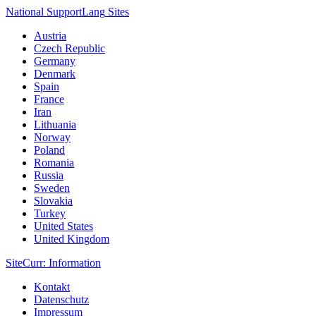
National Support
Lang
Sites
Austria
Czech Republic
Germany
Denmark
Spain
France
Iran
Lithuania
Norway
Poland
Romania
Russia
Sweden
Slovakia
Turkey
United States
United Kingdom
Site
Curr
: Information
Kontakt
Datenschutz
Impressum