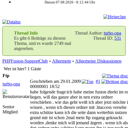
Datum 07.08.2026 -
8:12:44
Uhr
Thread Info
Thread Author:
turbo-opa
Es gibt 6 Beiträge zu diesem
Thread ID:
531
Thema, und es wurde 2749 mal
angesehen.
PHPFusion-SupportClub
»
Allgemein
»
Allgemeine Diskussionen
Wer ist hier? 1 Gäste
Ftp
Geschrieben am 29.01.2009
#1
turbo-opa
00000001 18:52
habe folgende frage:ich habe meine fusion direkt im r
liegen. will das ganze aber in nen extra ordner
verschieben . wie das geht weiß ich aber jetzt möchte 
Senior
wissen , wenn ich diesen ordner mit .htaccess versehe 
Mitglied
extra schütze kann ich die seite dann weiterhin nutzen
grund mir ist schon 2mal mein ftp zugang geknackt
worden ,denke mich will jemand ärgern . wenn ich al
den ordner extra schütze kann mann ihn ja nur noch m