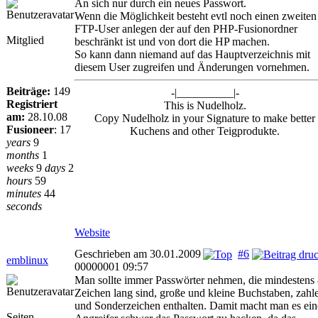
An sich nur durch ein neues Passwort.
Wenn die Möglichkeit besteht evtl noch einen zweiten
FTP-User anlegen der auf den PHP-Fusionordner
Mitglied
beschränkt ist und von dort die HP machen.
So kann dann niemand auf das Hauptverzeichnis mit
diesem User zugreifen und Änderungen vornehmen.
Beiträge:
149
-|__________|-
Registriert
This is Nudelholz.
am:
28.10.08
Copy Nudelholz in your Signature to make better
Fusioneer
:
17
Kuchens and other Teigprodukte.
years
9
months
1
weeks
9
days
2
hours
59
minutes
44
seconds
Website
Geschrieben am 30.01.2009
#6
emblinux
00000001 09:57
Man sollte immer Passwörter nehmen, die mindestens
Zeichen lang sind, große und kleine Buchstaben, zahl
und Sonderzeichen enthalten. Damit macht man es ei
Seiten