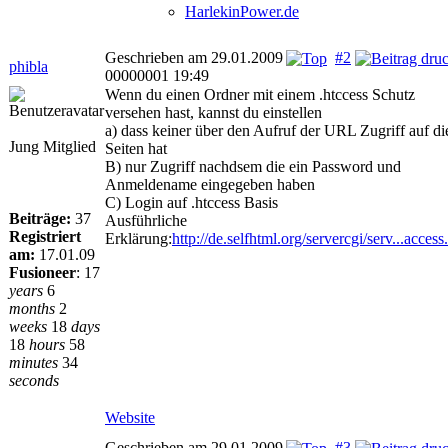
HarlekinPower.de
Geschrieben am 29.01.2009
#2
phibla
00000001 19:49
Wenn du einen Ordner mit einem .htccess Schutz
versehen hast, kannst du einstellen
a) dass keiner über den Aufruf der URL Zugriff auf di
Jung Mitglied
Seiten hat
B) nur Zugriff nachdsem die ein Password und
Anmeldename eingegeben haben
C) Login auf .htccess Basis
Beiträge:
37
Ausführliche
Registriert
Erklärung:
http://de.selfhtml.org/servercgi/serv...access
am:
17.01.09
Fusioneer
:
17
years
6
months
2
weeks
18
days
18
hours
58
minutes
34
seconds
Website
Geschrieben am 29.01.2009
#3