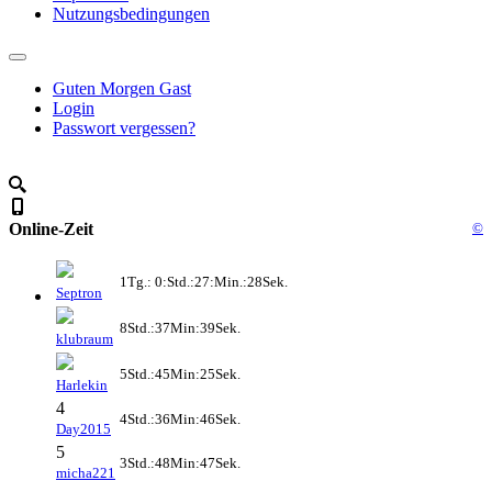
Nutzungsbedingungen
Guten Morgen Gast
Login
Passwort vergessen?
Online-Zeit
©
1Tg.: 0:Std.:27:Min.:28Sek.
Septron
8Std.:37Min:39Sek.
klubraum
5Std.:45Min:25Sek.
Harlekin
4
4Std.:36Min:46Sek.
Day2015
5
3Std.:48Min:47Sek.
micha221