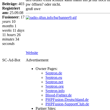
Beiträge:
403
pw öffnen? oder nicht.
Registriert
gruß uwe
am:
25.09.08
Fusioneer
:
17
years
10
months
1
weeks
11
days
11
hours
26
minutes
34
seconds
Website
SC-Ad-Bot
Advertisement
Owner Pages:
Septron.de
Septron.eu
Septron.net
Septron.org
Septron.info
Blood-Fighter.de
PHPFusion-Deutschland.de
PHPFusion-SupportClub.de
Partner Sites: