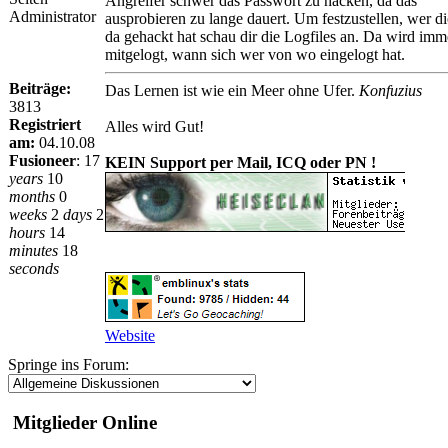
Angreifer schwer das Passwort zu hacken, da das
Administrator
ausprobieren zu lange dauert. Um festzustellen, wer d
da gehackt hat schau dir die Logfiles an. Da wird imm
mitgelogt, wann sich wer von wo eingelogt hat.
Beiträge:
Das Lernen ist wie ein Meer ohne Ufer.
Konfuzius
3813
Registriert
Alles wird Gut!
am:
04.10.08
Fusioneer
:
17
KEIN Support per Mail, ICQ oder PN !
years
10
months
0
weeks
2
days
2
hours
14
minutes
18
seconds
Website
Springe ins Forum:
Mitglieder Online