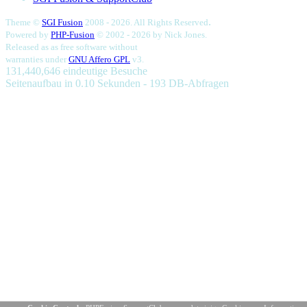
.
Theme ©
SGI Fusion
2008 - 2026. All Rights Reserved
Powered by
PHP-Fusion
© 2002 - 2026 by
Nick Jones.
Released as as free software without
warranties under
GNU Affero GPL
v3.
131,440,646 eindeutige Besuche
Seitenaufbau in 0.10 Sekunden - 193 DB-Abfragen