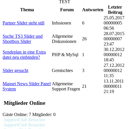
TEST
Letzter
Thema
Forum
Antworten
Beitrag
25.05.2017
Partner Slider steht still
Infusionen
6
00000005
06:56
28.07.2015
Suche TS3 Slider und
Allgemeine
26
00000007
Shortbox Slider
Diskussionen
23:47
30.12.2012
Sendeplan in eine Extra
PHP & MySql
1
00000012
datei neu einbinden?
18:45
27.12.2012
Slider gesucht
Gemischtes
3
00000012
11:35
13.11.2011
Manset News Slider Panel
Allgemeine
21
00000011
System
Support Fragen
21:19
Mitglieder Online
Gäste Online: 7 Mitglieder: 0
SupportClub
Besucher
SupportClub
Besucher