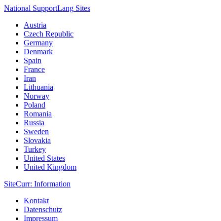
National Support
Lang
Sites
Austria
Czech Republic
Germany
Denmark
Spain
France
Iran
Lithuania
Norway
Poland
Romania
Russia
Sweden
Slovakia
Turkey
United States
United Kingdom
Site
Curr
: Information
Kontakt
Datenschutz
Impressum