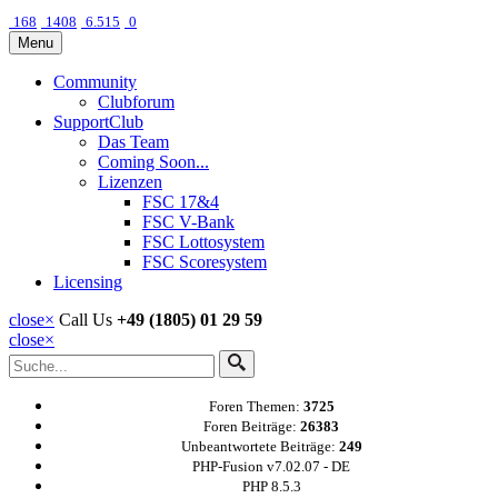
168
1408
6.515
0
Menu
Community
Clubforum
SupportClub
Das Team
Coming Soon...
Lizenzen
FSC 17&4
FSC V-Bank
FSC Lottosystem
FSC Scoresystem
Licensing
close
×
Call Us
+49 (1805) 01 29 59
close
×
Foren Themen:
3725
Foren Beiträge:
26383
Unbeantwortete Beiträge:
249
PHP-Fusion v7.02.07 - DE
PHP 8.5.3