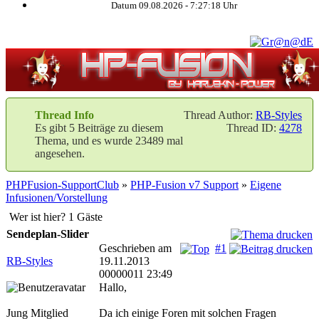
Datum 09.08.2026 -
7:27:18
Uhr
Thread Info
Thread Author:
RB-Styles
Es gibt 5 Beiträge zu diesem
Thread ID:
4278
Thema, und es wurde 23489 mal
angesehen.
PHPFusion-SupportClub
»
PHP-Fusion v7 Support
»
Eigene
Infusionen/Vorstellung
Wer ist hier? 1 Gäste
Sendeplan-Slider
Geschrieben am
#1
RB-Styles
19.11.2013
00000011 23:49
Hallo,
Jung Mitglied
Da ich einige Foren mit solchen Fragen