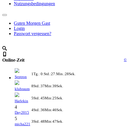
Nutzungsbedingungen
Guten Morgen Gast
Login
Passwort vergessen?
Online-Zeit
©
1Tg.: 0:Std.:27:Min.:28Sek.
Septron
8Std.:37Min:39Sek.
klubraum
5Std.:45Min:25Sek.
Harlekin
4
4Std.:36Min:46Sek.
Day2015
5
3Std.:48Min:47Sek.
micha221