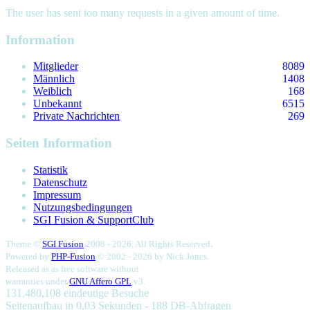
The user has sent too many requests in a given amount of time.
Information
Mitglieder
8089
Männlich
1408
Weiblich
168
Unbekannt
6515
Private Nachrichten
269
Seiten Information
Statistik
Datenschutz
Impressum
Nutzungsbedingungen
SGI Fusion & SupportClub
.
Theme ©
SGI Fusion
2008 - 2026. All Rights Reserved
Powered by
PHP-Fusion
© 2002 - 2026 by
Nick Jones.
Released as as free software without
warranties under
GNU Affero GPL
v3.
131,480,108 eindeutige Besuche
Seitenaufbau in 0.03 Sekunden - 188 DB-Abfragen