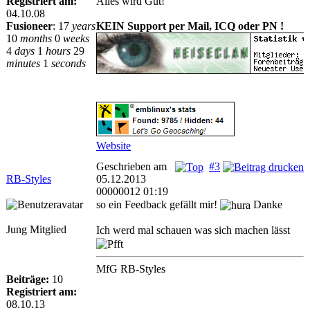
Registriert am:
Alles wird Gut!
04.10.08
Fusioneer
:
17
years
KEIN Support per Mail, ICQ oder PN !
10
months
0
weeks
4
days
1
hours
29
minutes
1
seconds
Website
Geschrieben am
#3
RB-Styles
05.12.2013
00000012 01:19
so ein Feedback gefällt mir!
Danke
Jung Mitglied
Ich werd mal schauen was sich machen lässt
MfG RB-Styles
Beiträge:
10
Registriert am:
08.10.13