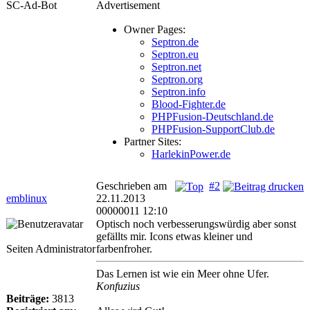
SC-Ad-Bot
Advertisement
Owner Pages:
Septron.de
Septron.eu
Septron.net
Septron.org
Septron.info
Blood-Fighter.de
PHPFusion-Deutschland.de
PHPFusion-SupportClub.de
Partner Sites:
HarlekinPower.de
Geschrieben am
#2
emblinux
22.11.2013
00000011 12:10
Optisch noch verbesserungswürdig aber sonst
gefällts mir. Icons etwas kleiner und
Seiten Administrator
farbenfroher.
Das Lernen ist wie ein Meer ohne Ufer.
Konfuzius
Beiträge:
3813