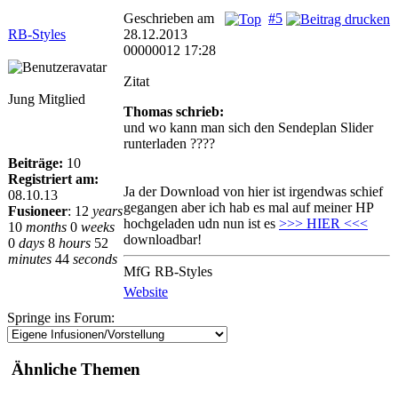
Geschrieben am
#5
RB-Styles
28.12.2013
00000012 17:28
Zitat
Jung Mitglied
Thomas schrieb:
und wo kann man sich den Sendeplan Slider
runterladen ????
Beiträge:
10
Registriert am:
Ja der Download von hier ist irgendwas schief
08.10.13
gegangen aber ich hab es mal auf meiner HP
Fusioneer
:
12
years
hochgeladen udn nun ist es
>>> HIER <<<
10
months
0
weeks
downloadbar!
0
days
8
hours
52
minutes
44
seconds
MfG RB-Styles
Website
Springe ins Forum:
Ähnliche Themen