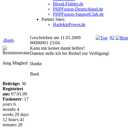
Blood-Fighter.de
PHPFusion-Deutschland.de
PHPFusion-SupportClub.de
Partner Sites:
HarlekinPower.de
Geschrieben am 11.01.2009
#2
-Basti-
00000001 23:04
Kann mir keiner damit helfen?
Dateien stelle ich bei Bedarf zur Verfügung!
Jung Mitglied
Danke
Basti
Beiträge:
36
Registriert
am:
07.01.09
Fusioneer
:
17
years
6
months
4
weeks
29
days
12
hours
41
minutes
28