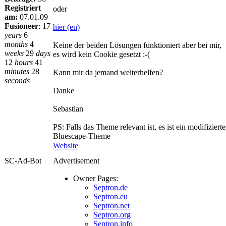
Registriert
oder
am:
07.01.09
Fusioneer
:
17
hier (en)
years
6
months
4
Keine der beiden Lösungen funktioniert aber bei mir,
weeks
29
days
es wird kein Cookie gesetzt :-(
12
hours
41
minutes
28
Kann mir da jemand weiterhelfen?
seconds
Danke
Sebastian
PS: Falls das Theme relevant ist, es ist ein modifizierte
Bluescape-Theme
Website
SC-Ad-Bot
Advertisement
Owner Pages:
Septron.de
Septron.eu
Septron.net
Septron.org
Septron.info