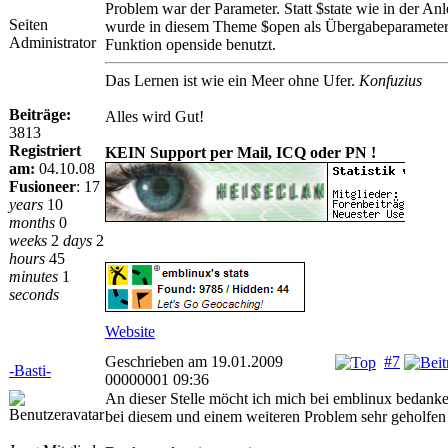
Problem war der Parameter. Statt $state wie in der Anl
Seiten
wurde in diesem Theme $open als Übergabeparameter 
Administrator
Funktion openside benutzt.
Das Lernen ist wie ein Meer ohne Ufer.
Konfuzius
Beiträge:
Alles wird Gut!
3813
Registriert
KEIN Support per Mail, ICQ oder PN !
am:
04.10.08
Fusioneer
:
17
years
10
months
0
weeks
2
days
2
hours
45
minutes
1
seconds
Website
Geschrieben am 19.01.2009
#7
-Basti-
00000001 09:36
An dieser Stelle möcht ich mich bei emblinux bedanke
bei diesem und einem weiteren Problem sehr geholfen 