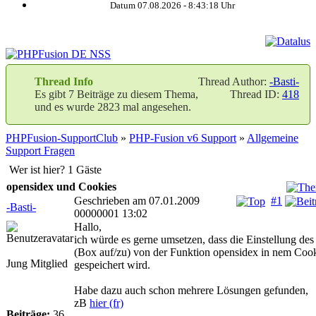
Datum 07.08.2026 -
8:43:18
Uhr
Thread Info
Thread Author:
-Basti-
Es gibt 7 Beiträge zu diesem Thema,
Thread ID:
418
und es wurde 2823 mal angesehen.
PHPFusion-SupportClub
»
PHP-Fusion v6 Support
»
Allgemeine
Support Fragen
Wer ist hier? 1 Gäste
opensidex und Cookies
Geschrieben am 07.01.2009
#1
-Basti-
00000001 13:02
Hallo,
ich würde es gerne umsetzen, dass die Einstellung des
(Box auf/zu) von der Funktion opensidex in nem Coo
Jung Mitglied
gespeichert wird.
Habe dazu auch schon mehrere Lösungen gefunden,
zB
hier (fr)
Beiträge:
36