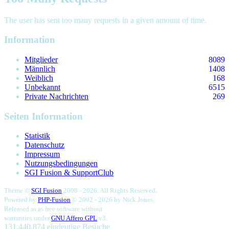
The user has sent too many requests in a given amount of time.
Information
Mitglieder
8089
Männlich
1408
Weiblich
168
Unbekannt
6515
Private Nachrichten
269
Seiten Information
Statistik
Datenschutz
Impressum
Nutzungsbedingungen
SGI Fusion & SupportClub
.
Theme ©
SGI Fusion
2008 - 2026. All Rights Reserved
Powered by
PHP-Fusion
© 2002 - 2026 by
Nick Jones.
Released as as free software without
warranties under
GNU Affero GPL
v3.
131,440,874 eindeutige Besuche