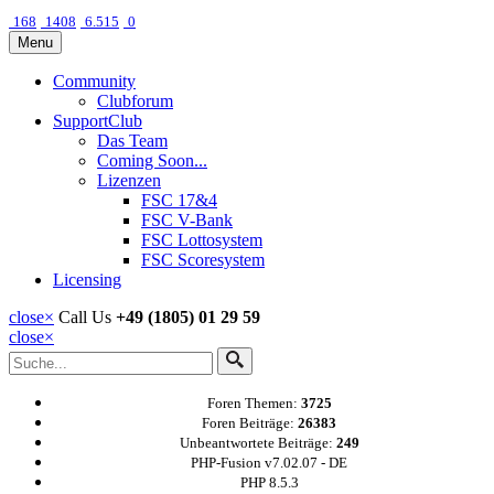
168
1408
6.515
0
Menu
Community
Clubforum
SupportClub
Das Team
Coming Soon...
Lizenzen
FSC 17&4
FSC V-Bank
FSC Lottosystem
FSC Scoresystem
Licensing
close
×
Call Us
+49 (1805) 01 29 59
close
×
Foren Themen:
3725
Foren Beiträge:
26383
Unbeantwortete Beiträge:
249
PHP-Fusion v7.02.07 - DE
PHP 8.5.3