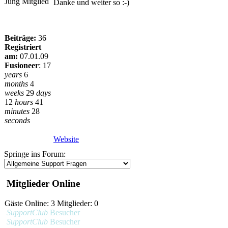
Jung Mitglied
Danke und weiter so :-)
Beiträge:
36
Registriert
am:
07.01.09
Fusioneer
:
17
years
6
months
4
weeks
29
days
12
hours
41
minutes
28
seconds
Website
Springe ins Forum:
Mitglieder Online
Gäste Online: 3 Mitglieder: 0
SupportClub
Besucher
SupportClub
Besucher