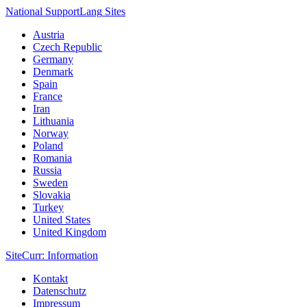
National Support
Lang
Sites
Austria
Czech Republic
Germany
Denmark
Spain
France
Iran
Lithuania
Norway
Poland
Romania
Russia
Sweden
Slovakia
Turkey
United States
United Kingdom
Site
Curr
: Information
Kontakt
Datenschutz
Impressum