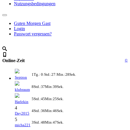
Nutzungsbedingungen
Guten Morgen Gast
Login
Passwort vergessen?
Online-Zeit
©
1Tg.: 0:Std.:27:Min.:28Sek.
Septron
8Std.:37Min:39Sek.
klubraum
5Std.:45Min:25Sek.
Harlekin
4
4Std.:36Min:46Sek.
Day2015
5
3Std.:48Min:47Sek.
micha221