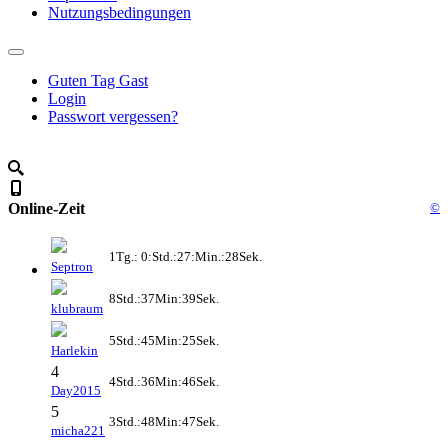
Nutzungsbedingungen
Guten Tag Gast
Login
Passwort vergessen?
Online-Zeit
©
1Tg.: 0:Std.:27:Min.:28Sek.
Septron
8Std.:37Min:39Sek.
klubraum
5Std.:45Min:25Sek.
Harlekin
4
4Std.:36Min:46Sek.
Day2015
5
3Std.:48Min:47Sek.
micha221