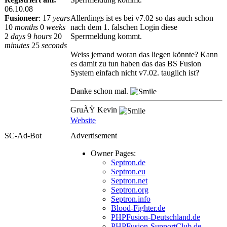
06.10.08
Fusioneer
:
17
years
Allerdings ist es bei v7.02 so das auch schon
10
months
0
weeks
nach dem 1. falschen Login diese
2
days
9
hours
20
Sperrmeldung kommt.
minutes
25
seconds
Weiss jemand woran das liegen könnte? Kann
es damit zu tun haben das das BS Fusion
System einfach nicht v7.02. tauglich ist?
Danke schon mal.
GruÃŸ Kevin
Website
SC-Ad-Bot
Advertisement
Owner Pages:
Septron.de
Septron.eu
Septron.net
Septron.org
Septron.info
Blood-Fighter.de
PHPFusion-Deutschland.de
PHPFusion-SupportClub.de