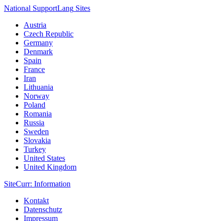
National Support
Lang
Sites
Austria
Czech Republic
Germany
Denmark
Spain
France
Iran
Lithuania
Norway
Poland
Romania
Russia
Sweden
Slovakia
Turkey
United States
United Kingdom
Site
Curr
: Information
Kontakt
Datenschutz
Impressum