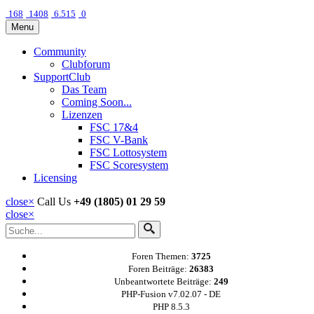
168
1408
6.515
0
Menu
Community
Clubforum
SupportClub
Das Team
Coming Soon...
Lizenzen
FSC 17&4
FSC V-Bank
FSC Lottosystem
FSC Scoresystem
Licensing
close
×
Call Us
+49 (1805) 01 29 59
close
×
Foren Themen:
3725
Foren Beiträge:
26383
Unbeantwortete Beiträge:
249
PHP-Fusion v7.02.07 - DE
PHP 8.5.3