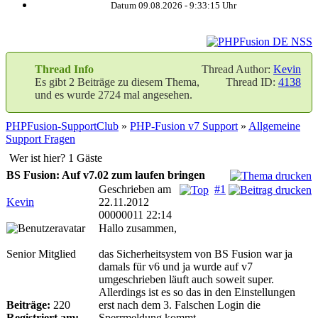
Datum 09.08.2026 -
9:33:15
Uhr
Thread Info
Thread Author:
Kevin
Es gibt 2 Beiträge zu diesem Thema,
Thread ID:
4138
und es wurde 2724 mal angesehen.
PHPFusion-SupportClub
»
PHP-Fusion v7 Support
»
Allgemeine
Support Fragen
Wer ist hier? 1 Gäste
BS Fusion: Auf v7.02 zum laufen bringen
Geschrieben am
#1
Kevin
22.11.2012
00000011 22:14
Hallo zusammen,
Senior Mitglied
das Sicherheitsystem von BS Fusion war ja
damals für v6 und ja wurde auf v7
umgeschrieben läuft auch soweit super.
Allerdings ist es so das in den Einstellungen
Beiträge:
220
erst nach dem 3. Falschen Login die
Registriert am:
Sperrmeldung kommt.