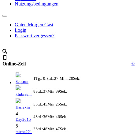
Nutzungsbedingungen
Guten Morgen Gast
Login
Passwort vergessen?
Online-Zeit
©
1Tg.: 0:Std.:27:Min.:28Sek.
Septron
8Std.:37Min:39Sek.
klubraum
5Std.:45Min:25Sek.
Harlekin
4
4Std.:36Min:46Sek.
Day2015
5
3Std.:48Min:47Sek.
micha221