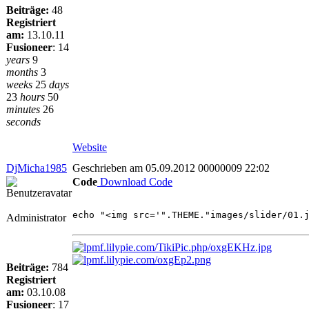
Beiträge:
48
Registriert
am:
13.10.11
Fusioneer
:
14
years
9
months
3
weeks
25
days
23
hours
50
minutes
26
seconds
Website
DjMicha1985
Geschrieben am 05.09.2012 00000009 22:02
Code
Download Code
echo "<img src='".THEME."images/slider/01.
Administrator
Beiträge:
784
Registriert
am:
03.10.08
Fusioneer
:
17