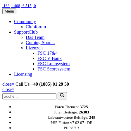
168
1408
6.515
0
Menu
Community
Clubforum
SupportClub
Das Team
Coming Soon...
Lizenzen
FSC 17&4
FSC V-Bank
FSC Lottosystem
FSC Scoresystem
Licensing
close
×
Call Us
+49 (1805) 01 29 59
close
×
Foren Themen:
3725
Foren Beiträge:
26383
Unbeantwortete Beiträge:
249
PHP-Fusion v7.02.07 - DE
PHP 8.5.3