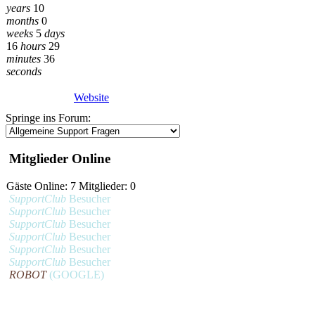
years
10
months
0
weeks
5
days
16
hours
29
minutes
36
seconds
Website
Springe ins Forum:
Mitglieder Online
Gäste Online: 7 Mitglieder: 0
SupportClub
Besucher
SupportClub
Besucher
SupportClub
Besucher
SupportClub
Besucher
SupportClub
Besucher
SupportClub
Besucher
ROBOT
(GOOGLE)