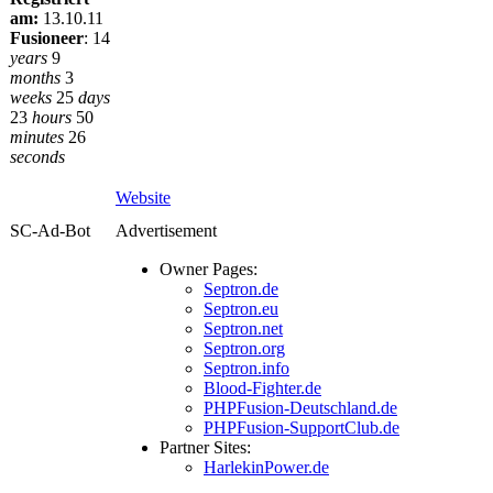
am:
13.10.11
Fusioneer
:
14
years
9
months
3
weeks
25
days
23
hours
50
minutes
26
seconds
Website
SC-Ad-Bot
Advertisement
Owner Pages:
Septron.de
Septron.eu
Septron.net
Septron.org
Septron.info
Blood-Fighter.de
PHPFusion-Deutschland.de
PHPFusion-SupportClub.de
Partner Sites:
HarlekinPower.de