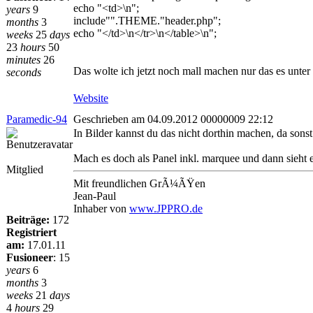
echo "<td>\n";
years
9
include"".THEME."header.php";
months
3
echo "</td>\n</tr>\n</table>\n";
weeks
25
days
23
hours
50
minutes
26
Das wolte ich jetzt noch mall machen nur das es unter d
seconds
Website
Paramedic-94
Geschrieben am 04.09.2012 00000009 22:12
In Bilder kannst du das nicht dorthin machen, da son
Mach es doch als Panel inkl. marquee und dann sieht 
Mitglied
Mit freundlichen GrÃ¼ÃŸen
Jean-Paul
Inhaber von
www.JPPRO.de
Beiträge:
172
Registriert
am:
17.01.11
Fusioneer
:
15
years
6
months
3
weeks
21
days
4
hours
29