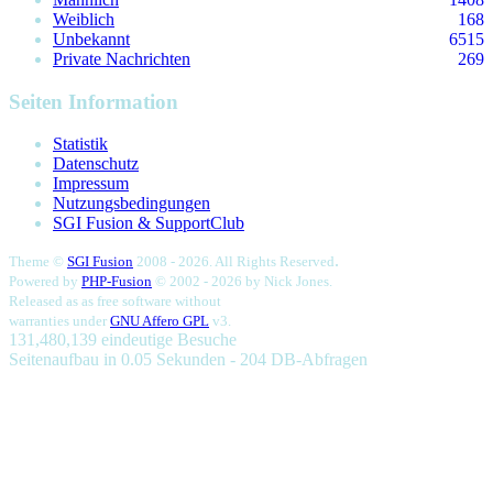
Weiblich
168
Unbekannt
6515
Private Nachrichten
269
Seiten Information
Statistik
Datenschutz
Impressum
Nutzungsbedingungen
SGI Fusion & SupportClub
.
Theme ©
SGI Fusion
2008 - 2026. All Rights Reserved
Powered by
PHP-Fusion
© 2002 - 2026 by
Nick Jones.
Released as as free software without
warranties under
GNU Affero GPL
v3.
131,480,139 eindeutige Besuche
Seitenaufbau in 0.05 Sekunden - 204 DB-Abfragen