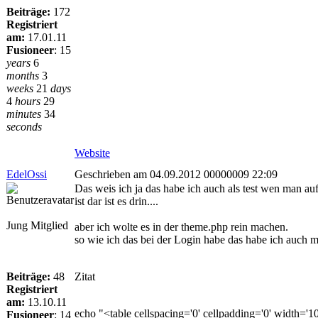
Beiträge:
172
Registriert
am:
17.01.11
Fusioneer
:
15
years
6
months
3
weeks
21
days
4
hours
29
minutes
34
seconds
Website
EdelOssi
Geschrieben am 04.09.2012 00000009 22:09
Das weis ich ja das habe ich auch als test wen man au
ist dar ist es drin....
Jung Mitglied
aber ich wolte es in der theme.php rein machen.
so wie ich das bei der Login habe das habe ich auch m
Beiträge:
48
Zitat
Registriert
am:
13.10.11
echo "<table cellspacing='0' cellpadding='0' width='10
Fusioneer
:
14