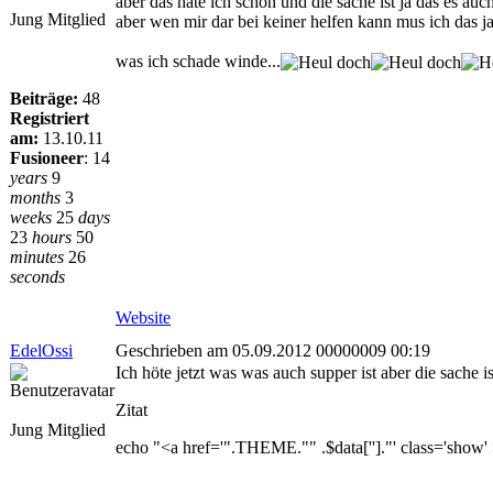
aber das hate ich schon und die sache ist ja das es auch 
Jung Mitglied
aber wen mir dar bei keiner helfen kann mus ich das j
was ich schade winde...
Beiträge:
48
Registriert
am:
13.10.11
Fusioneer
:
14
years
9
months
3
weeks
25
days
23
hours
50
minutes
26
seconds
Website
EdelOssi
Geschrieben am 05.09.2012 00000009 00:19
Ich höte jetzt was was auch supper ist aber die sache i
Zitat
Jung Mitglied
echo "<a href='".THEME."" .$data['']."' class='show' 