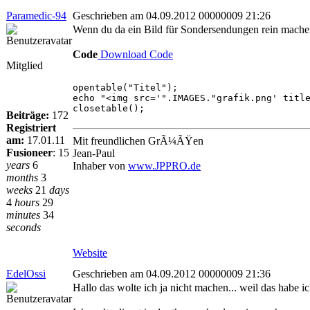
Paramedic-94
Geschrieben am 04.09.2012 00000009 21:26
Wenn du da ein Bild für Sondersendungen rein machen 
Code
Download Code
Mitglied
opentable("Titel");
echo "<img src='".IMAGES."grafik.png' titl
closetable();
Beiträge:
172
Registriert
am:
17.01.11
Mit freundlichen GrÃ¼ÃŸen
Fusioneer
:
15
Jean-Paul
years
6
Inhaber von
www.JPPRO.de
months
3
weeks
21
days
4
hours
29
minutes
34
seconds
Website
EdelOssi
Geschrieben am 04.09.2012 00000009 21:36
Hallo das wolte ich ja nicht machen... weil das habe ich