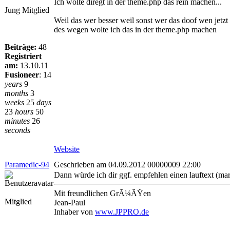
Ich wolte diregt in der theme.php das rein machen...
Jung Mitglied
Weil das wer besser weil sonst wer das doof wen jetzt 
des wegen wolte ich das in der theme.php machen
Beiträge:
48
Registriert
am:
13.10.11
Fusioneer
:
14
years
9
months
3
weeks
25
days
23
hours
50
minutes
26
seconds
Website
Paramedic-94
Geschrieben am 04.09.2012 00000009 22:00
Dann würde ich dir ggf. empfehlen einen lauftext (mar
Mit freundlichen GrÃ¼ÃŸen
Mitglied
Jean-Paul
Inhaber von
www.JPPRO.de