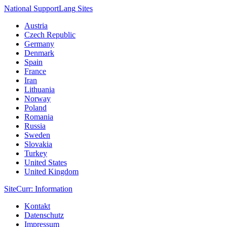
National Support
Lang
Sites
Austria
Czech Republic
Germany
Denmark
Spain
France
Iran
Lithuania
Norway
Poland
Romania
Russia
Sweden
Slovakia
Turkey
United States
United Kingdom
Site
Curr
: Information
Kontakt
Datenschutz
Impressum