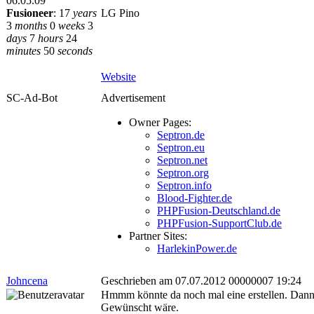
06.05.09
Fusioneer
:
17
years
LG Pino
3
months
0
weeks
3
days
7
hours
24
minutes
50
seconds
Website
SC-Ad-Bot
Advertisement
Owner Pages:
Septron.de
Septron.eu
Septron.net
Septron.org
Septron.info
Blood-Fighter.de
PHPFusion-Deutschland.de
PHPFusion-SupportClub.de
Partner Sites:
HarlekinPower.de
Johncena
Geschrieben am 07.07.2012 00000007 19:24
Hmmm könnte da noch mal eine erstellen. Dann
Gewünscht wäre.