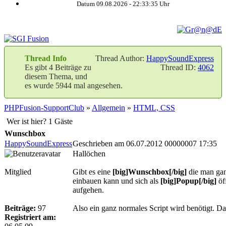
Datum 09.08.2026 -
22:33:36
Uhr
Thread Info
Thread Author:
HappySoundExpress
Es gibt 4 Beiträge zu
Thread ID:
4062
diesem Thema, und
es wurde 5944 mal angesehen.
PHPFusion-SupportClub
»
Allgemein
»
HTML, CSS
Wer ist hier? 1 Gäste
Wunschbox
HappySoundExpress
Geschrieben am 06.07.2012 00000007 17:35
Hallöchen
Mitglied
Gibt es eine
[big]Wunschbox[/big]
die man gan
einbauen kann und sich als
[big]Popup[/big]
öf
aufgehen.
Beiträge:
97
Also ein ganz normales Script wird benötigt. Da
Registriert am: