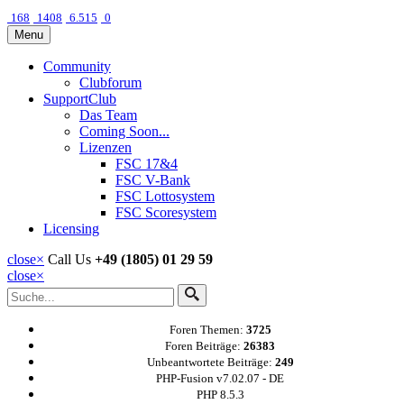
168
1408
6.515
0
Menu
Community
Clubforum
SupportClub
Das Team
Coming Soon...
Lizenzen
FSC 17&4
FSC V-Bank
FSC Lottosystem
FSC Scoresystem
Licensing
close
×
Call Us
+49 (1805) 01 29 59
close
×
Foren Themen:
3725
Foren Beiträge:
26383
Unbeantwortete Beiträge:
249
PHP-Fusion v7.02.07 - DE
PHP 8.5.3