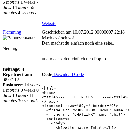
6
months
1
weeks
7
days
14
hours
56
minutes
4
seconds
Website
Flemming
Geschrieben am 10.07.2012 00000007 22:18
Mach es doch so!
Den machst du einfach noch eine seite..
Neuling
und machst den einfach nen Popup
Beiträge:
4
Registriert am:
Code
Download Code
08.07.12
Fusioneer
:
14
years
<html>
1
months
0
weeks
0
<head>
days
10
hours
11
<title>---=== DEIN CHAT===---</title>
minutes
30
seconds
</head>
<frameset rows="80,*" border="0">
<frame src="WUNSCHBOX FRAME" name="s
<frame src="CHATLINK" name="chat">
<noframes>
<body>
<h1>Alternativ-Inhalt</h1>