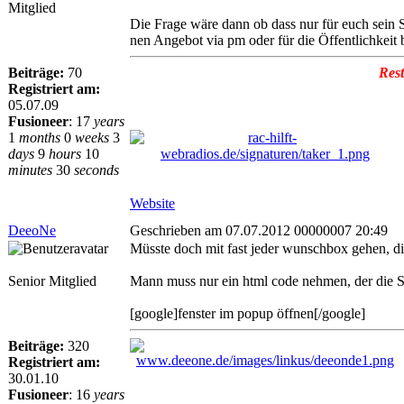
Mitglied
Die Frage wäre dann ob dass nur für euch sein
nen Angebot via pm oder für die Öffentlichkeit 
Beiträge:
70
Rest
Registriert am:
05.07.09
Fusioneer
:
17
years
1
months
0
weeks
3
days
9
hours
10
minutes
30
seconds
Website
DeeoNe
Geschrieben am 07.07.2012 00000007 20:49
Müsste doch mit fast jeder wunschbox gehen, di
Senior Mitglied
Mann muss nur ein html code nehmen, der die 
[google]fenster im popup öffnen[/google]
Beiträge:
320
Registriert am:
30.01.10
Fusioneer
:
16
years