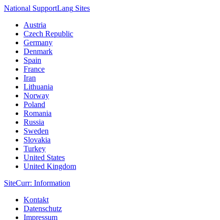
National Support
Lang
Sites
Austria
Czech Republic
Germany
Denmark
Spain
France
Iran
Lithuania
Norway
Poland
Romania
Russia
Sweden
Slovakia
Turkey
United States
United Kingdom
Site
Curr
: Information
Kontakt
Datenschutz
Impressum