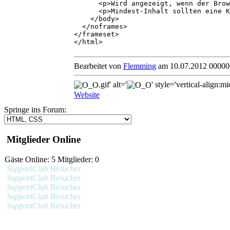
<p>Wird angezeigt, wenn der Browse
<p>Mindest-Inhalt sollten eine Kurz
</body>
</noframes>
</frameset>
</html>
Bearbeitet von
Flemming
am 10.07.2012 00000
.gif' alt='
' style='vertical-align:mi
Website
Springe ins Forum:
Mitglieder Online
Gäste Online: 5 Mitglieder: 0
SupportClub
Besucher
SupportClub
Besucher
SupportClub
Besucher
SupportClub
Besucher
SupportClub
Besucher