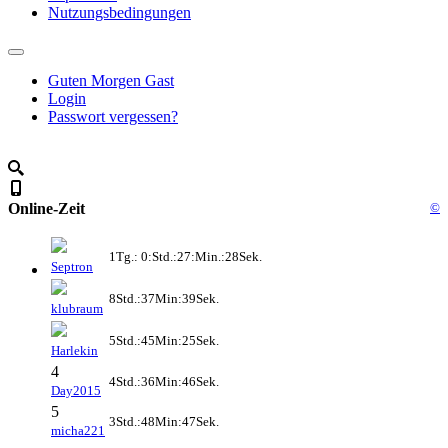
Nutzungsbedingungen
Guten Morgen Gast
Login
Passwort vergessen?
Online-Zeit
©
1Tg.: 0:Std.:27:Min.:28Sek.
Septron
8Std.:37Min:39Sek.
klubraum
5Std.:45Min:25Sek.
Harlekin
4
4Std.:36Min:46Sek.
Day2015
5
3Std.:48Min:47Sek.
micha221