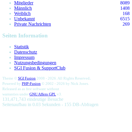
Mitglieder
8089
Männlich
1408
Weiblich
168
Unbekannt
6515
Private Nachrichten
269
Seiten Information
Statistik
Datenschutz
Impressum
Nutzungsbedingungen
SGI Fusion & SupportClub
.
Theme ©
SGI Fusion
2008 - 2026. All Rights Reserved
Powered by
PHP-Fusion
© 2002 - 2026 by
Nick Jones.
Released as as free software without
warranties under
GNU Affero GPL
v3.
131,471,743 eindeutige Besuche
Seitenaufbau in 0.03 Sekunden - 155 DB-Abfragen