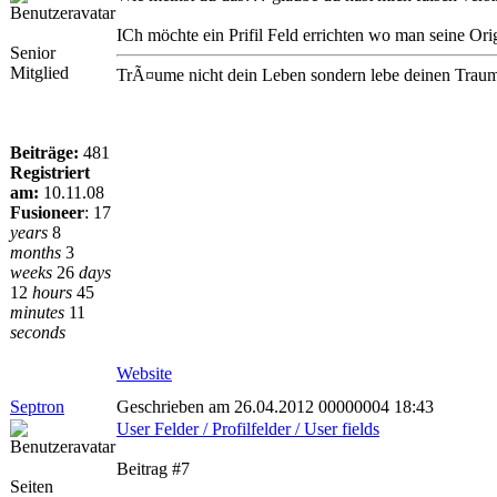
ICh möchte ein Prifil Feld errichten wo man seine Ori
Senior
Mitglied
TrÃ¤ume nicht dein Leben sondern lebe deinen Traum,e
Beiträge:
481
Registriert
am:
10.11.08
Fusioneer
:
17
years
8
months
3
weeks
26
days
12
hours
45
minutes
11
seconds
Website
Septron
Geschrieben am 26.04.2012 00000004 18:43
User Felder / Profilfelder / User fields
Beitrag #7
Seiten