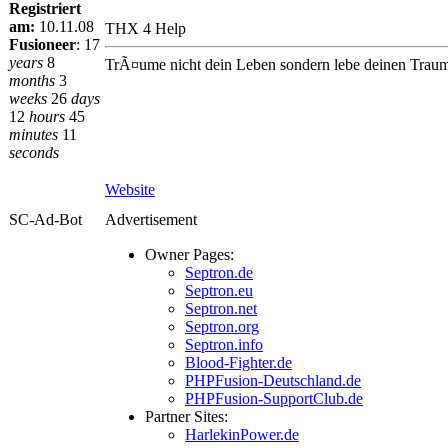
Registriert
am:
10.11.08
THX 4 Help
Fusioneer
:
17
years
8
TrÃ¤ume nicht dein Leben sondern lebe deinen Traum,e
months
3
weeks
26
days
12
hours
45
minutes
11
seconds
Website
SC-Ad-Bot
Advertisement
Owner Pages:
Septron.de
Septron.eu
Septron.net
Septron.org
Septron.info
Blood-Fighter.de
PHPFusion-Deutschland.de
PHPFusion-SupportClub.de
Partner Sites:
HarlekinPower.de