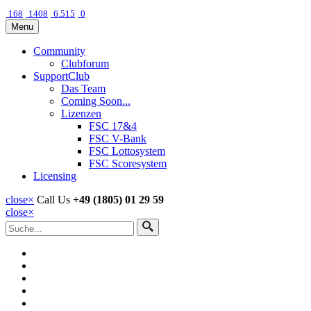
168
1408
6.515
0
Menu
Community
Clubforum
SupportClub
Das Team
Coming Soon...
Lizenzen
FSC 17&4
FSC V-Bank
FSC Lottosystem
FSC Scoresystem
Licensing
close
×
Call Us
+49 (1805) 01 29 59
close
×