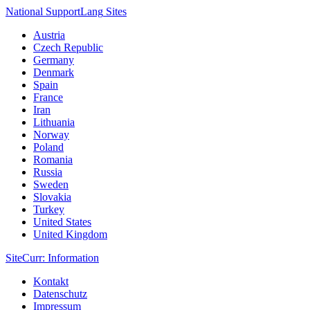
National Support
Lang
Sites
Austria
Czech Republic
Germany
Denmark
Spain
France
Iran
Lithuania
Norway
Poland
Romania
Russia
Sweden
Slovakia
Turkey
United States
United Kingdom
Site
Curr
: Information
Kontakt
Datenschutz
Impressum