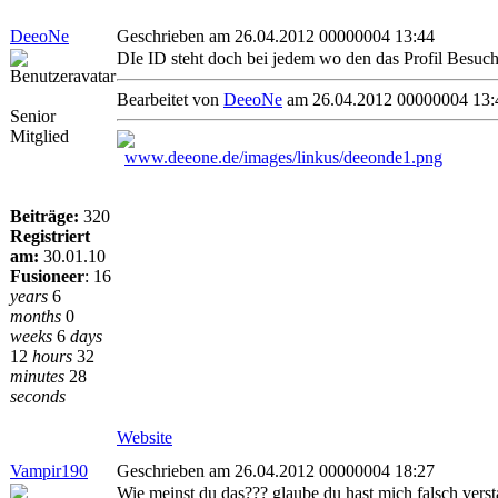
DeeoNe
Geschrieben am 26.04.2012 00000004 13:44
DIe ID steht doch bei jedem wo den das Profil Besuch
Bearbeitet von
DeeoNe
am 26.04.2012 00000004 13:
Senior
Mitglied
Beiträge:
320
Registriert
am:
30.01.10
Fusioneer
:
16
years
6
months
0
weeks
6
days
12
hours
32
minutes
28
seconds
Website
Vampir190
Geschrieben am 26.04.2012 00000004 18:27
Wie meinst du das??? glaube du hast mich falsch verst