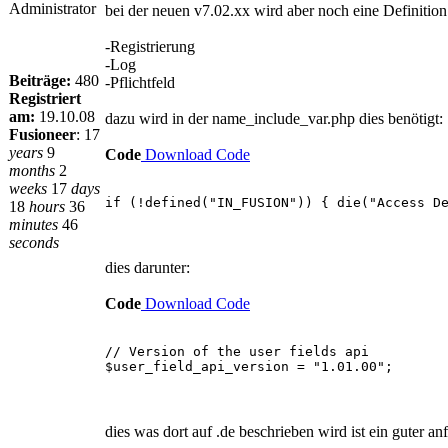
Administrator
bei der neuen v7.02.xx wird aber noch eine Definition
-Registrierung
-Log
Beiträge:
480
-Pflichtfeld
Registriert
am:
19.10.08
dazu wird in der name_include_var.php dies benötigt:
Fusioneer
:
17
years
9
Code
Download Code
months
2
weeks
17
days
if (!defined("IN_FUSION")) { die("Access D
18
hours
36
minutes
46
seconds
dies darunter:
Code
Download Code
// Version of the user fields api
$user_field_api_version = "1.01.00";
dies was dort auf .de beschrieben wird ist ein guter an