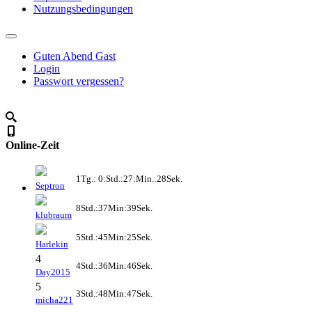
Nutzungsbedingungen
Guten Abend Gast
Login
Passwort vergessen?
Online-Zeit
1Tg.: 0:Std.:27:Min.:28Sek.
Septron
8Std.:37Min:39Sek.
klubraum
5Std.:45Min:25Sek.
Harlekin
4
4Std.:36Min:46Sek.
Day2015
5
3Std.:48Min:47Sek.
micha221