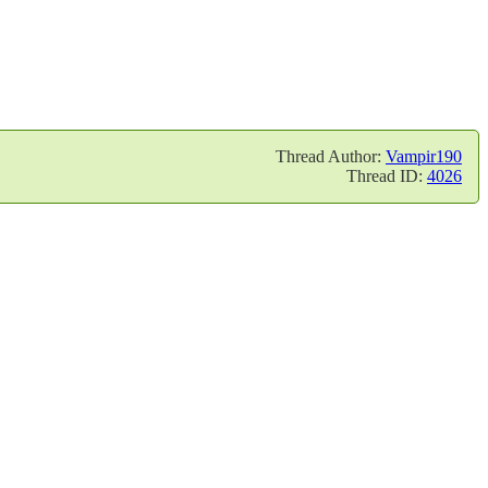
Thread Author:
Vampir190
Thread ID:
4026