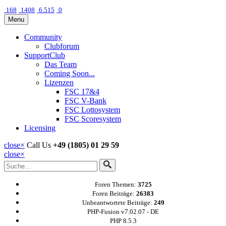
168
1408
6.515
0
Menu
Community
Clubforum
SupportClub
Das Team
Coming Soon...
Lizenzen
FSC 17&4
FSC V-Bank
FSC Lottosystem
FSC Scoresystem
Licensing
close
×
Call Us
+49 (1805) 01 29 59
close
×
Foren Themen:
3725
Foren Beiträge:
26383
Unbeantwortete Beiträge:
249
PHP-Fusion v7.02.07 - DE
PHP 8.5.3