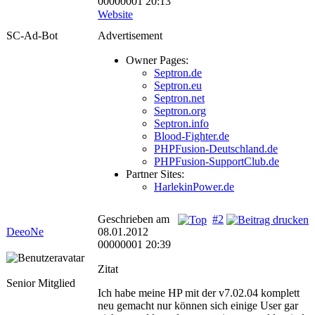
00000001 20:13
Website
SC-Ad-Bot
Advertisement
Owner Pages:
Septron.de
Septron.eu
Septron.net
Septron.org
Septron.info
Blood-Fighter.de
PHPFusion-Deutschland.de
PHPFusion-SupportClub.de
Partner Sites:
HarlekinPower.de
Geschrieben am
#2
DeeoNe
08.01.2012
00000001 20:39
Zitat
Senior Mitglied
Ich habe meine HP mit der v7.02.04 komplett
neu gemacht nur können sich einige User gar