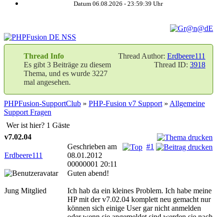
Datum 06.08.2026 -
23:59:40
Uhr
Thread Info
Thread Author:
Erdbeere111
Es gibt 3 Beiträge zu diesem
Thread ID:
3918
Thema, und es wurde 3227
mal angesehen.
PHPFusion-SupportClub
»
PHP-Fusion v7 Support
»
Allgemeine
Support Fragen
Wer ist hier? 1 Gäste
v7.02.04
Geschrieben am
#1
Erdbeere111
08.01.2012
00000001 20:11
Guten abend!
Jung Mitglied
Ich hab da ein kleines Problem. Ich habe meine
HP mit der v7.02.04 komplett neu gemacht nur
können sich einige User gar nicht anmelden
oder wenn sie angemeldet sind werden sie nach