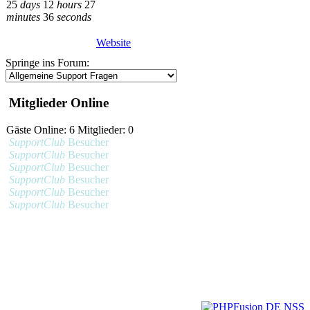
25
days
12
hours
27
minutes
36
seconds
Website
Springe ins Forum:
Mitglieder Online
Gäste Online: 6 Mitglieder: 0
SupportClub
Besucher
SupportClub
Besucher
SupportClub
Besucher
SupportClub
Besucher
SupportClub
Besucher
SupportClub
Besucher