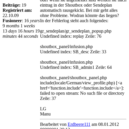
Beiträge:
19
eintrag in der Shoutbox oder Sendeplan
Registriert am:
automatisch rausgekickt. Bei mir geht alles
22.10.09
ohne Probleme. Wodran könnte das liegen?
Fusioneer
:
16
years
In der Fehlerlog steht auch folgendes:
9
months
1
weeks
13
days
16
hours
19
gr_sendeplan/gr_sendeplan_popup.php
minutes
44
seconds
Undefined index: replay Zeile: 76
shoutbox_panel/infusion.php
Undefined index: SB_desc Zeile: 33
shoutbox_panel/infusion.php
Undefined index: SB_admin1 Zeile: 64
shoutbox_panel/shoutbox_panel.php
include(locale/German/view_profile.php) [<a
href='function.include'>function.include</a>]:
failed to open stream: No such file or directory
Zeile: 37
LG
Manu
Bearbeitet von
Erdbeere111
am 08.01.2012