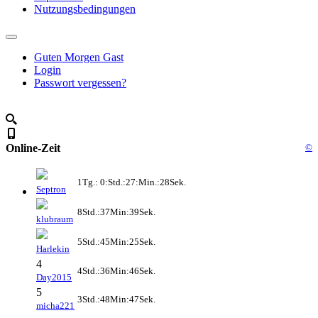
Nutzungsbedingungen
Guten Morgen Gast
Login
Passwort vergessen?
Online-Zeit
©
1Tg.: 0:Std.:27:Min.:28Sek.
Septron
8Std.:37Min:39Sek.
klubraum
5Std.:45Min:25Sek.
Harlekin
4
4Std.:36Min:46Sek.
Day2015
5
3Std.:48Min:47Sek.
micha221