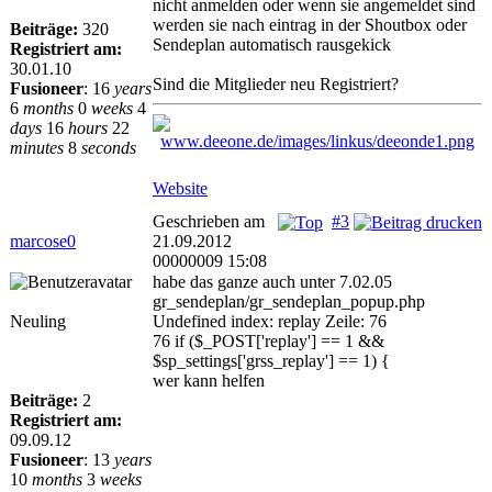
nicht anmelden oder wenn sie angemeldet sind
werden sie nach eintrag in der Shoutbox oder
Beiträge:
320
Sendeplan automatisch rausgekick
Registriert am:
30.01.10
Sind die Mitglieder neu Registriert?
Fusioneer
:
16
years
6
months
0
weeks
4
days
16
hours
22
minutes
8
seconds
Website
Geschrieben am
#3
marcose0
21.09.2012
00000009 15:08
habe das ganze auch unter 7.02.05
gr_sendeplan/gr_sendeplan_popup.php
Neuling
Undefined index: replay Zeile: 76
76 if ($_POST['replay'] == 1 &&
$sp_settings['grss_replay'] == 1) {
wer kann helfen
Beiträge:
2
Registriert am:
09.09.12
Fusioneer
:
13
years
10
months
3
weeks