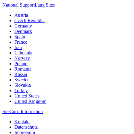
National Support
Lang
Sites
Austria
Czech Republic
Germany
Denmark
Spain
France
Iran
Lithuania
Norway
Poland
Romania
Russia
Sweden
Slovakia
Turkey
United States
United Kingdom
Site
Curr
: Information
Kontakt
Datenschutz
Impressum